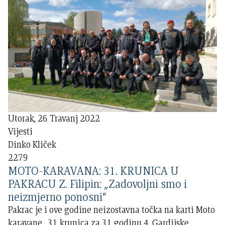
Utorak, 26 Travanj 2022
Vijesti
Dinko Kliček
2279
MOTO-KARAVANA: 31. KRUNICA U
PAKRACU Z. Filipin: „Zadovoljni smo i
neizmjerno ponosni“
Pakrac je i ove godine neizostavna točka na karti Moto
karavane „31 krunica za 31 godinu 4. Gardijske