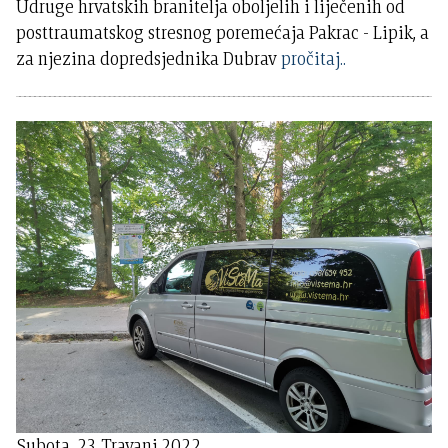
Udruge hrvatskih branitelja oboljelih i liječenih od
posttraumatskog stresnog poremećaja Pakrac - Lipik, a
za njezina dopredsjednika Dubrav
pročitaj..
Subota, 23 Travanj 2022