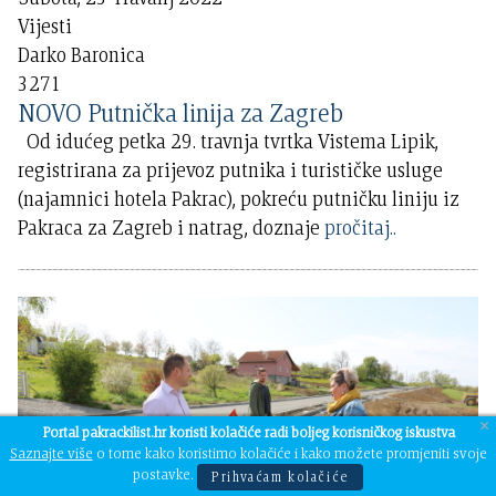
Vijesti
Darko Baronica
3271
NOVO Putnička linija za Zagreb
Od idućeg petka 29. travnja tvrtka Vistema Lipik,
registrirana za prijevoz putnika i turističke usluge
(najamnici hotela Pakrac), pokreću putničku liniju iz
Pakraca za Zagreb i natrag, doznaje
pročitaj..
×
Portal pakrackilist.hr koristi kolačiće radi boljeg korisničkog iskustva
Saznajte više
o tome kako koristimo kolačiće i kako možete promjeniti svoje
postavke.
Prihvaćam kolačiće