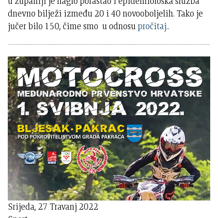
u županiji je naglo porastao i epidemiološka služba
dnevno bilježi između 20 i 40 novooboljelih. Tako je
jučer bilo 150, čime smo u odnosu
pročitaj..
Srijeda, 27 Travanj 2022