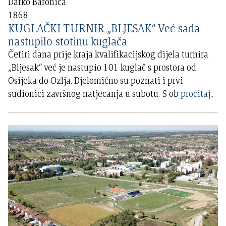
Darko Baronica
1868
KUGLAČKI TURNIR „BLJESAK“ Već sada
nastupilo stotinu kuglača
Četiri dana prije kraja kvalifikacijskog dijela turnira
„Bljesak“ već je nastupio 101 kuglač s prostora od
Osijeka do Ozlja. Djelomično su poznati i prvi
sudionici završnog natjecanja u subotu. S ob
pročitaj..