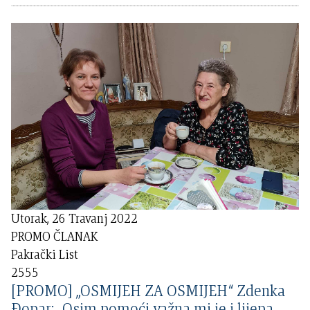
Utorak, 26 Travanj 2022
PROMO ČLANAK
Pakrački List
2555
[PROMO] „OSMIJEH ZA OSMIJEH“ Zdenka
Đopar: „Osim pomoći važna mi je i lijepa