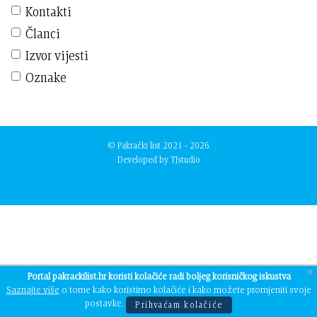
Kontakti
Članci
Izvor vijesti
Oznake
© Pakrački list 2021 - 2026
Developed by
TJstudio
×
Portal pakrackilist.hr koristi kolačiće radi boljeg korisničkog iskustva
Saznajte više
o tome kako koristimo kolačiće i kako možete promjeniti svoje
postavke.
Prihvaćam kolačiće