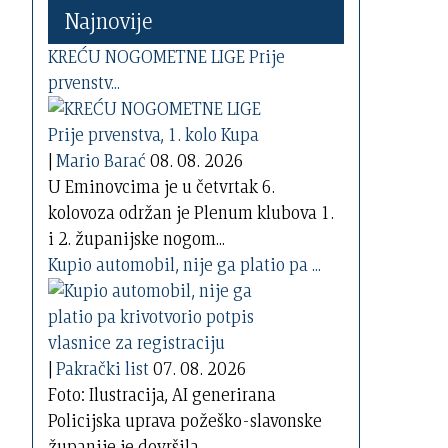
Najnovije
KREĆU NOGOMETNE LIGE Prije
prvenstv...
|
Mario Barać
08. 08. 2026
U Eminovcima je u četvrtak 6.
kolovoza održan je Plenum klubova 1.
i 2. županijske nogom...
Kupio automobil, nije ga platio pa ...
|
Pakrački list
07. 08. 2026
Foto: Ilustracija, AI generirana
Policijska uprava požeško-slavonske
županije je dovršila...