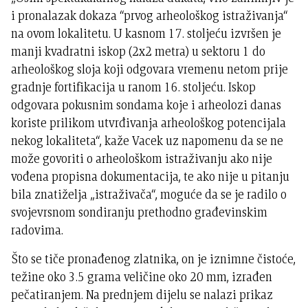
i pronalazak dokaza “prvog arheološkog istraživanja“
na ovom lokalitetu. U kasnom 17. stoljeću izvršen je
manji kvadratni iskop (2x2 metra) u sektoru 1 do
arheološkog sloja koji odgovara vremenu netom prije
gradnje fortifikacija u ranom 16. stoljeću. Iskop
odgovara pokusnim sondama koje i arheolozi danas
koriste prilikom utvrđivanja arheološkog potencijala
nekog lokaliteta“, kaže Vacek uz napomenu da se ne
može govoriti o arheološkom istraživanju ako nije
vođena propisna dokumentacija, te ako nije u pitanju
bila znatiželja „istraživača“, moguće da se je radilo o
svojevrsnom sondiranju prethodno građevinskim
radovima.
Što se tiče pronađenog zlatnika, on je iznimne čistoće,
težine oko 3.5 grama veličine oko 20 mm, izrađen
pečatiranjem. Na prednjem dijelu se nalazi prikaz