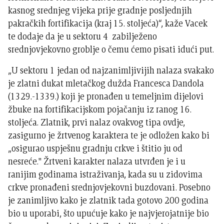
kasnog srednjeg vijeka prije gradnje posljednjih
pakračkih fortifikacija (kraj 15. stoljeća)“, kaže Vacek
te dodaje da je u sektoru 4 zabilježeno
srednjovjekovno groblje o čemu ćemo pisati idući put.
„U sektoru 1 jedan od najzanimljivijih nalaza svakako
je zlatni dukat mletačkog dužda Francesca Dandola
(1329.-1339.) koji je pronađen u temeljnim dijelovi
žbuke na fortifikacijskom pojačanju iz ranog 16.
stoljeća. Zlatnik, prvi nalaz ovakvog tipa ovdje,
zasigurno je žrtvenog karaktera te je odložen kako bi
„osigurao uspješnu gradnju crkve i štitio ju od
nesreće." Žrtveni karakter nalaza utvrđen je i u
ranijim godinama istraživanja, kada su u zidovima
crkve pronađeni srednjovjekovni buzdovani. Posebno
je zanimljivo kako je zlatnik tada gotovo 200 godina
bio u uporabi, što upućuje kako je najvjerojatnije bio