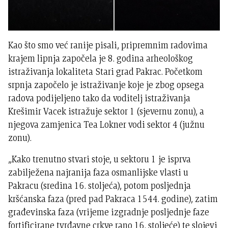
Kao što smo već ranije pisali, pripremnim radovima
krajem lipnja započela je 8. godina arheološkog
istraživanja lokaliteta Stari grad Pakrac. Početkom
srpnja započelo je istraživanje koje je zbog opsega
radova podijeljeno tako da voditelj istraživanja
Krešimir Vacek istražuje sektor 1 (sjevernu zonu), a
njegova zamjenica Tea Lokner vodi sektor 4 (južnu
zonu).
„Kako trenutno stvari stoje, u sektoru 1 je isprva
zabilježena najranija faza osmanlijske vlasti u
Pakracu (sredina 16. stoljeća), potom posljednja
kršćanska faza (pred pad Pakraca 1544. godine), zatim
građevinska faza (vrijeme izgradnje posljednje faze
fortificirane tvrđavne crkve rano 16. stoljeće) te slojevi