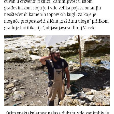
čuvan u crkvenoj riznici. Zanimljivost u istom
građevinskom sloju je i vrlo velika pojava omanjih
neoštećenih kamenih topovskih kugli za koje je
moguće pretpostaviti sličnu „zaštitnu ulogu“ prilikom
gradnje fortifikacija“, objašnjava voditelj Vacek.
„Osim spektakularnog nalaza dukata, vrlo zanimljiv je