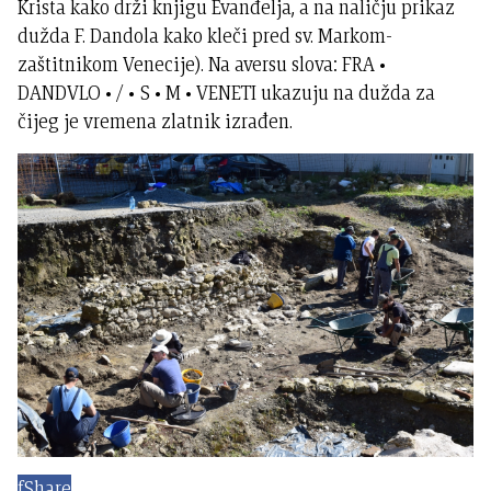
Krista kako drži knjigu Evanđelja, a na naličju prikaz
dužda F. Dandola kako kleči pred sv. Markom-
zaštitnikom Venecije). Na aversu slova: FRA •
DANDVLO • / • S • M • VENETI ukazuju na dužda za
čijeg je vremena zlatnik izrađen.
f
Share