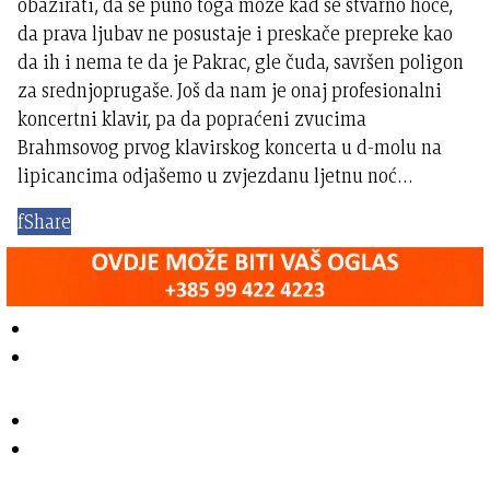
obazirati, da se puno toga može kad se stvarno hoće,
da prava ljubav ne posustaje i preskače prepreke kao
da ih i nema te da je Pakrac, gle čuda, savršen poligon
za srednjoprugaše. Još da nam je onaj profesionalni
koncertni klavir, pa da popraćeni zvucima
Brahmsovog prvog klavirskog koncerta u d-molu na
lipicancima odjašemo u zvjezdanu ljetnu noć…
f
Share