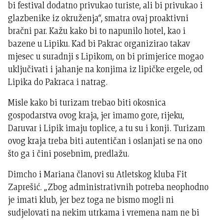
bi festival dodatno privukao turiste, ali bi privukao i
glazbenike iz okruženja“, smatra ovaj proaktivni
bračni par. Kažu kako bi to napunilo hotel, kao i
bazene u Lipiku. Kad bi Pakrac organizirao takav
mjesec u suradnji s Lipikom, on bi primjerice mogao
uključivati i jahanje na konjima iz lipičke ergele, od
Lipika do Pakraca i natrag.
Misle kako bi turizam trebao biti okosnica
gospodarstva ovog kraja, jer imamo gore, rijeku,
Daruvar i Lipik imaju toplice, a tu su i konji. Turizam
ovog kraja treba biti autentičan i oslanjati se na ono
što ga i čini posebnim, predlažu.
Dimcho i Mariana članovi su Atletskog kluba Fit
Zaprešić. „Zbog administrativnih potreba neophodno
je imati klub, jer bez toga ne bismo mogli ni
sudjelovati na nekim utrkama i vremena nam ne bi