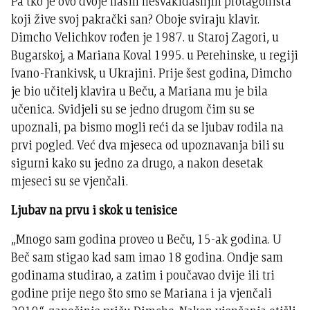
Pa tko je ovo dvoje naših nesvakidašnjih protagonista
koji žive svoj pakrački san? Oboje sviraju klavir.
Dimcho Velichkov rođen je 1987. u Staroj Zagori, u
Bugarskoj, a Mariana Koval 1995. u Perehinske, u regiji
Ivano-Frankivsk, u Ukrajini. Prije šest godina, Dimcho
je bio učitelj klavira u Beču, a Mariana mu je bila
učenica. Svidjeli su se jedno drugom čim su se
upoznali, pa bismo mogli reći da se ljubav rodila na
prvi pogled. Već dva mjeseca od upoznavanja bili su
sigurni kako su jedno za drugo, a nakon desetak
mjeseci su se vjenčali.
Ljubav na prvu i skok u tenisice
„Mnogo sam godina proveo u Beču, 15-ak godina. U
Beč sam stigao kad sam imao 18 godina. Ondje sam
godinama studirao, a zatim i poučavao dvije ili tri
godine prije nego što smo se Mariana i ja vjenčali