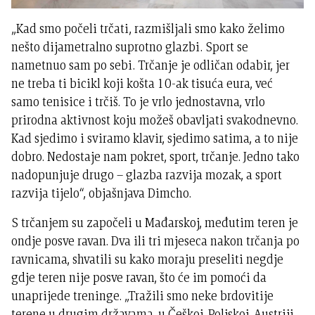
„Kad smo počeli trčati, razmišljali smo kako želimo
nešto dijametralno suprotno glazbi. Sport se
nametnuo sam po sebi. Trčanje je odličan odabir, jer
ne treba ti bicikl koji košta 10-ak tisuća eura, već
samo tenisice i trčiš. To je vrlo jednostavna, vrlo
prirodna aktivnost koju možeš obavljati svakodnevno.
Kad sjedimo i sviramo klavir, sjedimo satima, a to nije
dobro. Nedostaje nam pokret, sport, trčanje. Jedno tako
nadopunjuje drugo – glazba razvija mozak, a sport
razvija tijelo“, objašnjava Dimcho.
S trčanjem su započeli u Mađarskoj, međutim teren je
ondje posve ravan. Dva ili tri mjeseca nakon trčanja po
ravnicama, shvatili su kako moraju preseliti negdje
gdje teren nije posve ravan, što će im pomoći da
unaprijede treninge. „Tražili smo neke brdovitije
terene u drugim državama, u Češkoj, Poljskoj, Austriji.