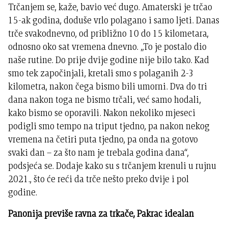
Trčanjem se, kaže, bavio već dugo. Amaterski je trčao
15-ak godina, doduše vrlo polagano i samo ljeti. Danas
trče svakodnevno, od približno 10 do 15 kilometara,
odnosno oko sat vremena dnevno. „To je postalo dio
naše rutine. Do prije dvije godine nije bilo tako. Kad
smo tek započinjali, kretali smo s polaganih 2-3
kilometra, nakon čega bismo bili umorni. Dva do tri
dana nakon toga ne bismo trčali, već samo hodali,
kako bismo se oporavili. Nakon nekoliko mjeseci
podigli smo tempo na triput tjedno, pa nakon nekog
vremena na četiri puta tjedno, pa onda na gotovo
svaki dan – za što nam je trebala godina dana“,
podsjeća se. Dodaje kako su s trčanjem krenuli u rujnu
2021., što će reći da trče nešto preko dvije i pol
godine.
Panonija previše ravna za trkače, Pakrac idealan