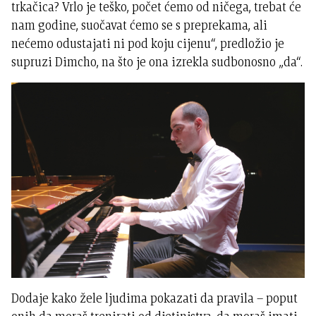
trkačica? Vrlo je teško, počet ćemo od ničega, trebat će
nam godine, suočavat ćemo se s preprekama, ali
nećemo odustajati ni pod koju cijenu“, predložio je
supruzi Dimcho, na što je ona izrekla sudbonosno „da“.
Dodaje kako žele ljudima pokazati da pravila – poput