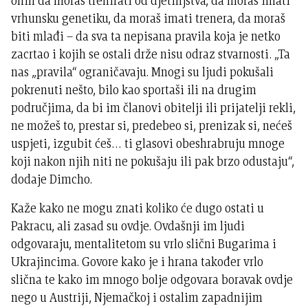
onih da moraš trenirati od djetinjstva, da moraš imati
vrhunsku genetiku, da moraš imati trenera, da moraš
biti mlađi – da sva ta nepisana pravila koja je netko
zacrtao i kojih se ostali drže nisu odraz stvarnosti. „Ta
nas „pravila“ ograničavaju. Mnogi su ljudi pokušali
pokrenuti nešto, bilo kao sportaši ili na drugim
područjima, da bi im članovi obitelji ili prijatelji rekli,
ne možeš to, prestar si, predebeo si, prenizak si, nećeš
uspjeti, izgubit ćeš… ti glasovi obeshrabruju mnoge
koji nakon njih niti ne pokušaju ili pak brzo odustaju“,
dodaje Dimcho.
Kaže kako ne mogu znati koliko će dugo ostati u
Pakracu, ali zasad su ovdje. Ovdašnji im ljudi
odgovaraju, mentalitetom su vrlo slični Bugarima i
Ukrajincima. Govore kako je i hrana također vrlo
slična te kako im mnogo bolje odgovara boravak ovdje
nego u Austriji, Njemačkoj i ostalim zapadnijim