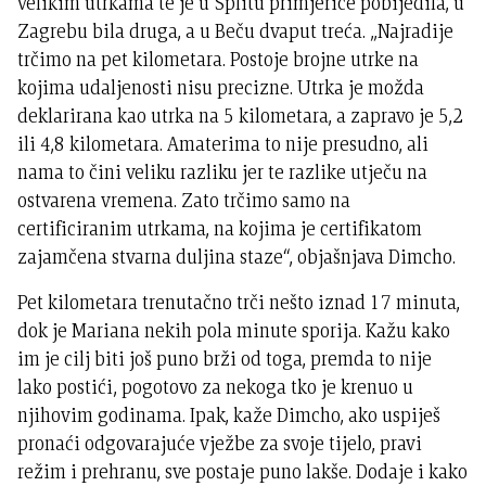
velikim utrkama te je u Splitu primjerice pobijedila, u
Zagrebu bila druga, a u Beču dvaput treća. „Najradije
trčimo na pet kilometara. Postoje brojne utrke na
kojima udaljenosti nisu precizne. Utrka je možda
deklarirana kao utrka na 5 kilometara, a zapravo je 5,2
ili 4,8 kilometara. Amaterima to nije presudno, ali
nama to čini veliku razliku jer te razlike utječu na
ostvarena vremena. Zato trčimo samo na
certificiranim utrkama, na kojima je certifikatom
zajamčena stvarna duljina staze“, objašnjava Dimcho.
Pet kilometara trenutačno trči nešto iznad 17 minuta,
dok je Mariana nekih pola minute sporija. Kažu kako
im je cilj biti još puno brži od toga, premda to nije
lako postići, pogotovo za nekoga tko je krenuo u
njihovim godinama. Ipak, kaže Dimcho, ako uspiješ
pronaći odgovarajuće vježbe za svoje tijelo, pravi
režim i prehranu, sve postaje puno lakše. Dodaje i kako