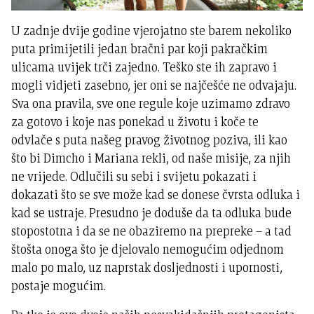
U zadnje dvije godine vjerojatno ste barem nekoliko
puta primijetili jedan bračni par koji pakračkim
ulicama uvijek trči zajedno. Teško ste ih zapravo i
mogli vidjeti zasebno, jer oni se najčešće ne odvajaju.
Sva ona pravila, sve one regule koje uzimamo zdravo
za gotovo i koje nas ponekad u životu i koče te
odvlače s puta našeg pravog životnog poziva, ili kao
što bi Dimcho i Mariana rekli, od naše misije, za njih
ne vrijede. Odlučili su sebi i svijetu pokazati i
dokazati što se sve može kad se donese čvrsta odluka i
kad se ustraje. Presudno je doduše da ta odluka bude
stopostotna i da se ne obaziremo na prepreke – a tad
štošta onoga što je djelovalo nemogućim odjednom
malo po malo, uz naprstak dosljednosti i upornosti,
postaje mogućim.