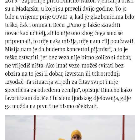
2019.“, započinje priču Dimcho. Nakon vjenčanja otišli
su u Mađarsku, u kojoj su proveli dvije godine. To je
bilo u vrijeme prije COVID-a, kad je glazbenicima bilo
teško, čak i onima u Beču. „Puno je lakše zaraditi
novac kao učitelj, ali to nije ono zbog čega smo se
pripremali, to nije naša misija, nije nam cilj poučavati.
Misija nam je da budemo koncertni pijanisti, a to je
teško ostvariti, jer bez veza nije bitno koliko si dobar,
ne vrijediš ništa. Ako imaš veze, možeš svirati bez
obzira na to jesi li dobar, izvrstan ili tek osrednji
izvođač. Ta situacija vrijedi za čitav svijet i nije
specifična za određenu zemlju“, opisuje Dimcho kako
favoritizam dotiče i tu sferu ljudskog djelovanja, gdje
ga možda na prvu i ne bismo očekivali.