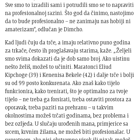
Sve smo to izradili sami i potrudili smo se to napraviti
na profesionalnoj razini. Što god da činimo, nastojimo
da to bude profesionalno – ne zanimaju nas hobiji ni
amaterizam“, odlučan je Dimcho.
Kad ljudi čuju da trče, a imaju relativno puno godina
za trkače, često ih proglašavaju starima, kaže. „Željeli
smo svima dokazati da je dob samo broj. Ako uistinu
nešto želiš, možeš to učiniti. Maratonci Eliud
Kipchoge (39) i Kenenisa Bekele (42) i dalje trče i bolji
su od 99 posto konkurenata. Ako znaš kako tijelo
funkcionira, kako trenirati, što je optimalno za tvoje
tijelo – ne treba ga forsirati, treba ostaviti prostora za
oporavak, treba paziti na prehranu – u takvim
okolnostima možeš trčati godinama, bez problema i
bez ozljeda. U slučaju urođenih mana, primjerice sa
srcem, krvnim žilama, ne možeš biti profesionalac. U
suprotnom, ako nisi ekstremno visok ili nizak, možeš