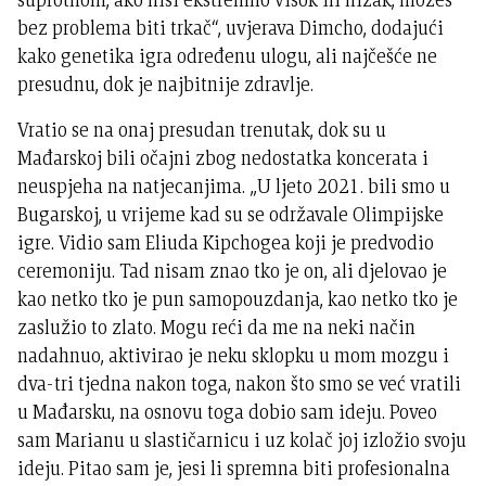
bez problema biti trkač“, uvjerava Dimcho, dodajući
kako genetika igra određenu ulogu, ali najčešće ne
presudnu, dok je najbitnije zdravlje.
Vratio se na onaj presudan trenutak, dok su u
Mađarskoj bili očajni zbog nedostatka koncerata i
neuspjeha na natjecanjima. „U ljeto 2021. bili smo u
Bugarskoj, u vrijeme kad su se održavale Olimpijske
igre. Vidio sam Eliuda Kipchogea koji je predvodio
ceremoniju. Tad nisam znao tko je on, ali djelovao je
kao netko tko je pun samopouzdanja, kao netko tko je
zaslužio to zlato. Mogu reći da me na neki način
nadahnuo, aktivirao je neku sklopku u mom mozgu i
dva-tri tjedna nakon toga, nakon što smo se već vratili
u Mađarsku, na osnovu toga dobio sam ideju. Poveo
sam Marianu u slastičarnicu i uz kolač joj izložio svoju
ideju. Pitao sam je, jesi li spremna biti profesionalna