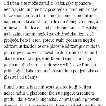
Od trčanja se može zaraditi, kažu, iako sponzore
nemaju, što im predstavlja određeni problem. I dalje
traže sponzore koji bi im mogli pomoći, međutim
napominju da ako si došao do određenog vremena, a
njihova je dionica ona od pet kilometara, u Hrvatskoj
na lokalnoj razini možeš zaraditi solidan iznos. „U
proljeće, ljeto i jesen, gotovo svaki tjedan se negdje
održava utrka, dok se one plaćene održavaju dva do tri
puta mjesečno. Ako si dovoljno dobar, možeš zaraditi
oko tisuću eura mjesečno. Krenuli smo od ničega,
preko manjih iznosa, pa do sve većih“, kaže Dimcho,
pridodajući kako trenutačno zarađuju podjednako od
glazbe i od trčanja.
Dimcho nema braće ni sestara, a roditelji, koji su
nekoć radili u glazbenoj školi u njegovom rodnom
gradu i dalje žive u Bugarskoj. Zahvaljujući njihovom
utjecaju, klavir je počeo svirati još kao dijete. Redovito