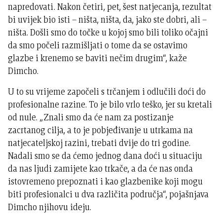
napredovati. Nakon četiri, pet, šest natjecanja, rezultat
bi uvijek bio isti – ništa, ništa, da, jako ste dobri, ali –
ništa. Došli smo do točke u kojoj smo bili toliko očajni
da smo počeli razmišljati o tome da se ostavimo
glazbe i krenemo se baviti nečim drugim“, kaže
Dimcho.
U to su vrijeme započeli s trčanjem i odlučili doći do
profesionalne razine. To je bilo vrlo teško, jer su kretali
od nule. „Znali smo da će nam za postizanje
zacrtanog cilja, a to je pobjeđivanje u utrkama na
natjecateljskoj razini, trebati dvije do tri godine.
Nadali smo se da ćemo jednog dana doći u situaciju
da nas ljudi zamijete kao trkače, a da će nas onda
istovremeno prepoznati i kao glazbenike koji mogu
biti profesionalci u dva različita područja“, pojašnjava
Dimcho njihovu ideju.