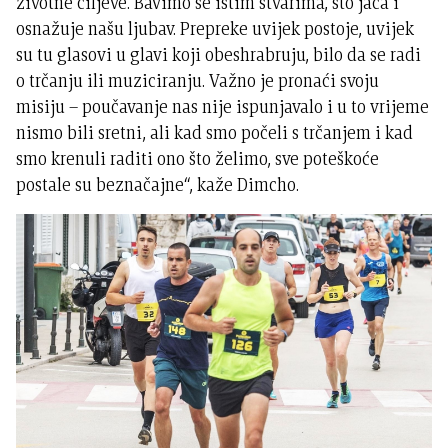
životne ciljeve. Bavimo se istim stvarima, što jača i
osnažuje našu ljubav. Prepreke uvijek postoje, uvijek
su tu glasovi u glavi koji obeshrabruju, bilo da se radi
o trčanju ili muziciranju. Važno je pronaći svoju
misiju – poučavanje nas nije ispunjavalo i u to vrijeme
nismo bili sretni, ali kad smo počeli s trčanjem i kad
smo krenuli raditi ono što želimo, sve poteškoće
postale su beznačajne“, kaže Dimcho.