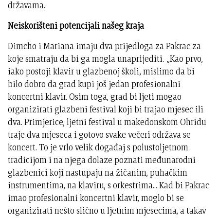
državama.
Neiskorišteni potencijali našeg kraja
Dimcho i Mariana imaju dva prijedloga za Pakrac za
koje smatraju da bi ga mogla unaprijediti. „Kao prvo,
iako postoji klavir u glazbenoj školi, mislimo da bi
bilo dobro da grad kupi još jedan profesionalni
koncertni klavir. Osim toga, grad bi ljeti mogao
organizirati glazbeni festival koji bi trajao mjesec ili
dva. Primjerice, ljetni festival u makedonskom Ohridu
traje dva mjeseca i gotovo svake večeri održava se
koncert. To je vrlo velik događaj s polustoljetnom
tradicijom i na njega dolaze poznati međunarodni
glazbenici koji nastupaju na žičanim, puhačkim
instrumentima, na klaviru, s orkestrima... Kad bi Pakrac
imao profesionalni koncertni klavir, moglo bi se
organizirati nešto slično u ljetnim mjesecima, a takav