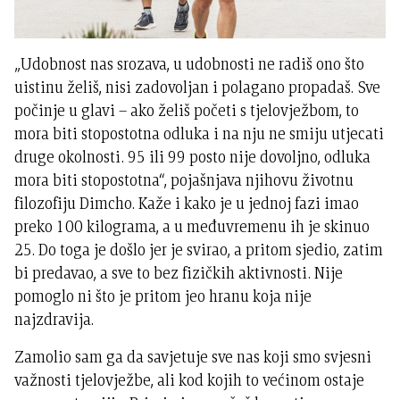
„Udobnost nas srozava, u udobnosti ne radiš ono što
uistinu želiš, nisi zadovoljan i polagano propadaš. Sve
počinje u glavi – ako želiš početi s tjelovježbom, to
mora biti stopostotna odluka i na nju ne smiju utjecati
druge okolnosti. 95 ili 99 posto nije dovoljno, odluka
mora biti stopostotna“, pojašnjava njihovu životnu
filozofiju Dimcho. Kaže i kako je u jednoj fazi imao
preko 100 kilograma, a u međuvremenu ih je skinuo
25. Do toga je došlo jer je svirao, a pritom sjedio, zatim
bi predavao, a sve to bez fizičkih aktivnosti. Nije
pomoglo ni što je pritom jeo hranu koja nije
najzdravija.
Zamolio sam ga da savjetuje sve nas koji smo svjesni
važnosti tjelovježbe, ali kod kojih to većinom ostaje