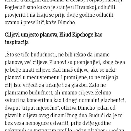
Pogledali smo kakvo je stanje u Hrvatskoj, odlučili
provjeriti i na kraju se prije dvije godine odlučili
ovamo i preseliti“, kaže Dimcho.
Ciljevi umjesto planova, Eliud Kipchoge kao
inspiracija
„Što se tiče budućnosti, ne bih rekao da imamo
planove, već ciljeve. Planovi su promjenjivi, zbog čega
je bolje imati ciljeve. Kad imaš ciljeve, ako se neki
planovi u međuvremenu i promijene, to ne mijenja
cilj. Isto vrijedi za trčanje i za glazbu. Zato ne
planiramo budućnost, ali imamo ciljeve. Želimo
svirati na koncertima kao i drugi normalni glazbenici,
dvaput-triput mjesečno“, otkriva Dimcho jedan od
glavnih ciljeva ovog dinamičnog dua. Budući da je to
bez veza nemoguće ostvariti, prije dvije godine
pokrenuli su Instagram profile, jedan glazbeni i jedan