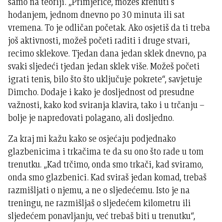
samo na teoriji. „Primjerice, možeš krenuti s
hodanjem, jednom dnevno po 30 minuta ili sat
vremena. To je odličan početak. Ako osjetiš da ti treba
još aktivnosti, možeš početi raditi i druge stvari,
recimo sklekove. Tjedan dana jedan sklek dnevno, pa
svaki sljedeći tjedan jedan sklek više. Možeš početi
igrati tenis, bilo što što uključuje pokrete“, savjetuje
Dimcho. Dodaje i kako je dosljednost od presudne
važnosti, kako kod sviranja klavira, tako i u trčanju –
bolje je napredovati polagano, ali dosljedno.
Za kraj mi kažu kako se osjećaju podjednako
glazbenicima i trkačima te da su ono što rade u tom
trenutku. „Kad trčimo, onda smo trkači, kad sviramo,
onda smo glazbenici. Kad sviraš jedan komad, trebaš
razmišljati o njemu, a ne o sljedećemu. Isto je na
treningu, ne razmišljaš o sljedećem kilometru ili
sljedećem ponavljanju, već trebaš biti u trenutku“,