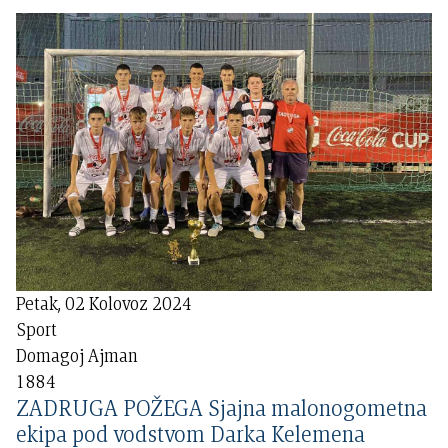
Petak, 02 Kolovoz 2024
Sport
Domagoj Ajman
1884
ZADRUGA POŽEGA Sjajna malonogometna
ekipa pod vodstvom Darka Kelemena