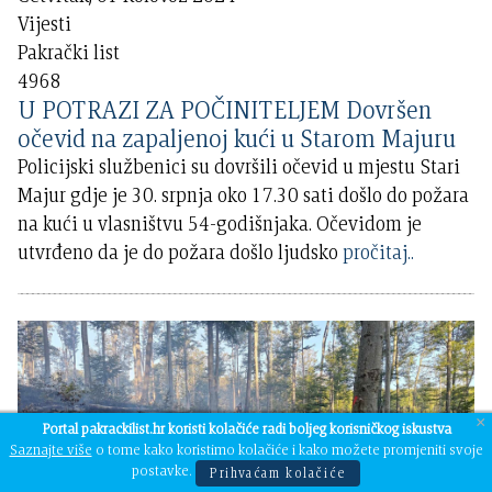
Vijesti
Pakrački list
4968
U POTRAZI ZA POČINITELJEM Dovršen
očevid na zapaljenoj kući u Starom Majuru
Policijski službenici su dovršili očevid u mjestu Stari
Majur gdje je 30. srpnja oko 17.30 sati došlo do požara
na kući u vlasništvu 54-godišnjaka. Očevidom je
utvrđeno da je do požara došlo ljudsko
pročitaj..
×
Portal pakrackilist.hr koristi kolačiće radi boljeg korisničkog iskustva
Saznajte više
o tome kako koristimo kolačiće i kako možete promjeniti svoje
postavke.
Prihvaćam kolačiće