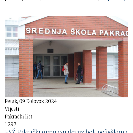
Petak, 09 Kolovoz 2024
Vijesti
Pakrački list
1297
PSŽ Pakrački gimnazijalci uz bok požeškima