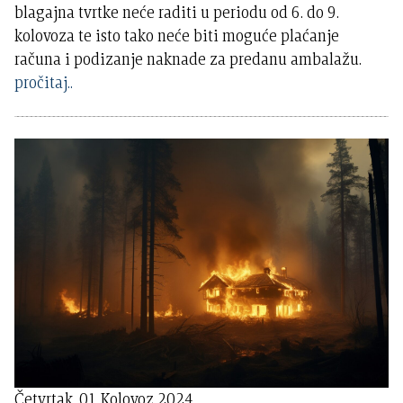
blagajna tvrtke neće raditi u periodu od 6. do 9.
kolovoza te isto tako neće biti moguće plaćanje
računa i podizanje naknade za predanu ambalažu.
pročitaj..
Četvrtak, 01 Kolovoz 2024