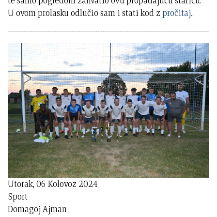
te samo pogledom zahvatio ovu propadajuću staricu.
U ovom prolasku odlučio sam i stati kod z
pročitaj..
Utorak, 06 Kolovoz 2024
Sport
Domagoj Ajman