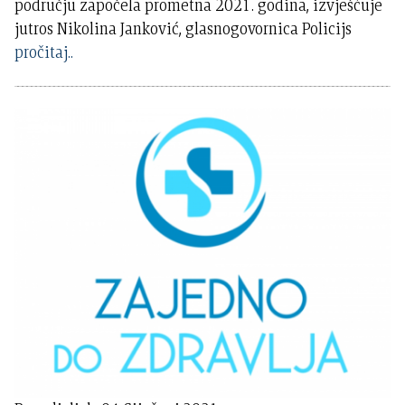
području započela prometna 2021. godina, izvješćuje
jutros Nikolina Janković, glasnogovornica Policijs
pročitaj..