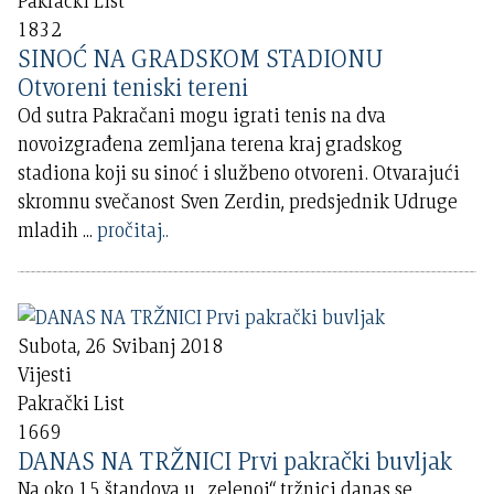
Pakrački List
1832
SINOĆ NA GRADSKOM STADIONU
Otvoreni teniski tereni
Od sutra Pakračani mogu igrati tenis na dva
novoizgrađena zemljana terena kraj gradskog
stadiona koji su sinoć i službeno otvoreni. Otvarajući
skromnu svečanost Sven Zerdin, predsjednik Udruge
mladih
...
pročitaj..
Subota, 26 Svibanj 2018
Vijesti
Pakrački List
1669
DANAS NA TRŽNICI Prvi pakrački buvljak
Na oko 15 štandova u „zelenoj“ tržnici danas se