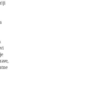
riji
a
a
vi
je
rave,
atne