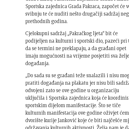
Sportska zajednica Grada Pakraca, započet će v
svibnju te će nuditi nešto drugačiji sadržaj ne
prethodnih godina.
Cjelokupni sadržaj „Pakračkog ljeta“ bit će
podijeljen na kulturni i sportski dio, pazeći pri
da se termini ne preklapaju, a da građani opet
imaju mogućnosti na vrijeme posjetiti sva želj
događanja.
„Do sada su se građani teže snalazili i nisu mog
pratiti događanja na plakatu jer nisu bili sadrž
odvojeni zato se ove godine u organizaciju
uključila i Sportska zajednica koja će koordinir
sportskim dijelom manifestacije. Što se tiče
kulturnih manifestacija ove godine oživjet će
dvorište kurije Janković koje će biti najčešće m
održavanja kulturnih aktivnosti. Želja nam je d