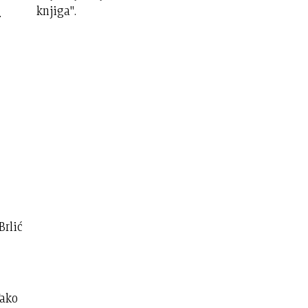
knjiga".
.
Brlić
Tako