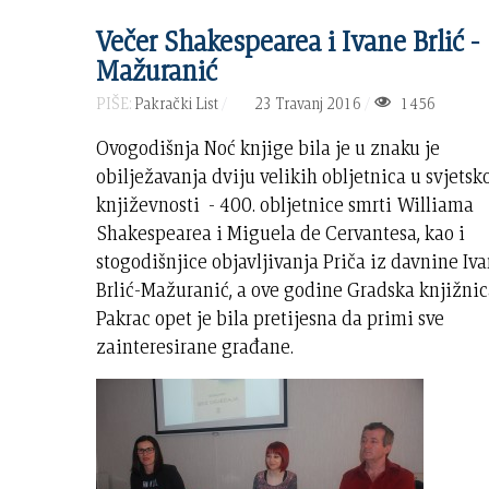
Večer Shakespearea i Ivane Brlić -
Mažuranić
PIŠE:
Pakrački List
23 Travanj 2016
1456
Ovogodišnja Noć knjige bila je u znaku je
obilježavanja dviju velikih obljetnica u svjetsk
književnosti - 400. obljetnice smrti Williama
Shakespearea i Miguela de Cervantesa, kao i
stogodišnjice objavljivanja Priča iz davnine Iv
Brlić-Mažuranić, a ove godine Gradska knjižni
Pakrac opet je bila pretijesna da primi sve
zainteresirane građane.