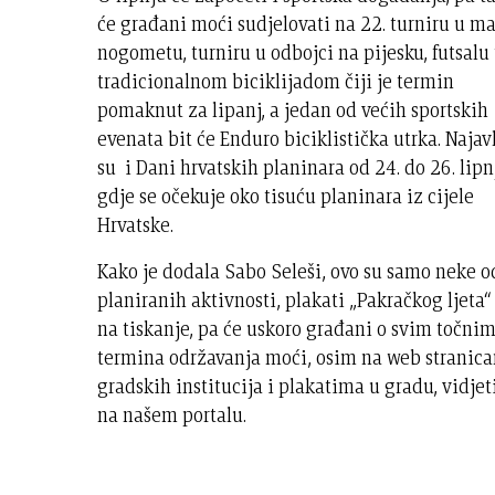
će građani moći sudjelovati na 22. turniru u m
nogometu, turniru u odbojci na pijesku, futsalu 
tradicionalnom biciklijadom čiji je termin
pomaknut za lipanj, a jedan od većih sportskih
evenata bit će Enduro biciklistička utrka. Najav
su i Dani hrvatskih planinara od 24. do 26. lipn
gdje se očekuje oko tisuću planinara iz cijele
Hrvatske.
Kako je dodala Sabo Seleši, ovo su samo neke o
planiranih aktivnosti, plakati „Pakračkog ljeta“
na tiskanje, pa će uskoro građani o svim točni
termina održavanja moći, osim na web stranic
gradskih institucija i plakatima u gradu, vidjet
na našem portalu.