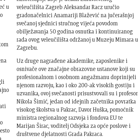
eć u
veleučilišta Zagreb Aleksandar Racz uručio
go
gradonačelnici Anamariji Blažević na jučerašnjoj
svečanoj sjednici stručnog vijeća povodom
obilježavanja 50 godina osnutka i kontinuiranog
rada ovog veleučilišta održanoj u Muzeju Mimara u
 tom
Zagrebu.
ena
Uz druge nagrađene akademike, zaposlenike i
osnivače ove značajne obrazovne ustanove koji su
profesionalnom i osobnom angažmanu doprinijeli
li
njenom razvoju, kao i oko 200-ak visokih gostiju i
ajno
uzvanika, ovoj svečanosti prisustvovali su i profesor
Nikola Šimić, jedan od idejnih začetnika povratka
ati
visokog školstva u Pakrac, Davor Huška, pomoćnik
ministra regionalnog razvoja i fondova EU te
mo
Marijan Širac, voditelj Odsjeka za opće poslove i
jesto
društvene djelatnosti Grada Pakraca.
a