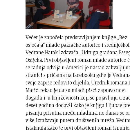
Večer je započela predstavljanjem knjige „Bez
osjećaja“ mlade pakračke autorice i srednjoško
Vedrane Harak izdavača „Udruga građana Esseg
Osijeka. Prvi objavljeni roman mlade autorice č
se radnja odvija u Americi je nastao zahvaljuju
stranici s pričama na facebooku gdje je Vedran
svoje zapise redovito dijelila. Urednik romana I
Matić rekao je da su mladi pisci zapravo novi
događaji u književnosti koji se pojavljuju u za
deset godina dodavši kako je knjiga i ljubav p
pisanju prisutna među mladima, no danas se o
više izražavaju putem društvenih mreža. Vedra
istaknula kako je prvi objavljeni roman ispunj