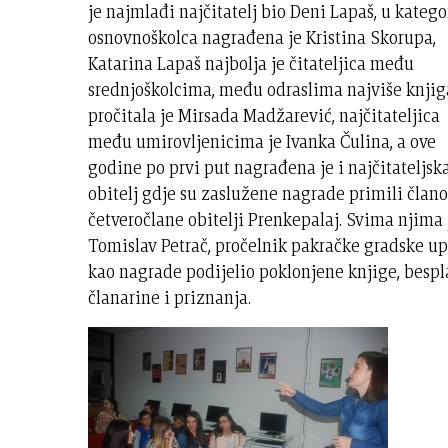
je najmlađi najčitatelj bio Deni Lapaš, u katego
osnovnoškolca nagrađena je Kristina Skorupa,
Katarina Lapaš najbolja je čitateljica među
srednjoškolcima, među odraslima najviše knjig
pročitala je Mirsada Madžarević, najčitateljica
među umirovljenicima je Ivanka Čulina, a ove
godine po prvi put nagrađena je i najčitateljsk
obitelj gdje su zaslužene nagrade primili člano
četveročlane obitelji Prenkepalaj. Svima njima 
Tomislav Petrač, pročelnik pakračke gradske up
kao nagrade podijelio poklonjene knjige, bespl
članarine i priznanja.