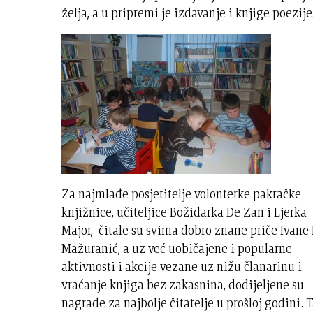
želja, a u pripremi je izdavanje i knjige poezije
Za najmlađe posjetitelje volonterke pakračke
knjižnice, učiteljice Božidarka De Zan i Ljerka
Major, čitale su svima dobro znane priče Ivane 
Mažuranić, a uz već uobičajene i popularne
aktivnosti i akcije vezane uz nižu članarinu i
vraćanje knjiga bez zakasnina, dodijeljene su
nagrade za najbolje čitatelje u prošloj godini. 