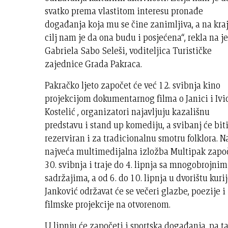
svatko prema vlastitom interesu pronađe
događanja koja mu se čine zanimljiva, a na kra
cilj nam je da ona budu i posjećena“, rekla na j
Gabriela Sabo Seleši, voditeljica Turističke
zajednice Grada Pakraca.
Pakračko ljeto započet će već 12. svibnja kino
projekcijom dokumentarnog filma o Janici i Ivi
Kostelić , organizatori najavljuju kazališnu
predstavu i stand up komediju, a svibanj će bit
rezerviran i za tradicionalnu smotru folklora. N
najveća multimedijalna izložba Multipak zapo
30. svibnja i traje do 4. lipnja sa mnogobrojnim
sadržajima, a od 6. do 10. lipnja u dvorištu kuri
Janković održavat će se večeri glazbe, poezije i
filmske projekcije na otvorenom.
U lipnju će započeti i sportska događanja, pa t