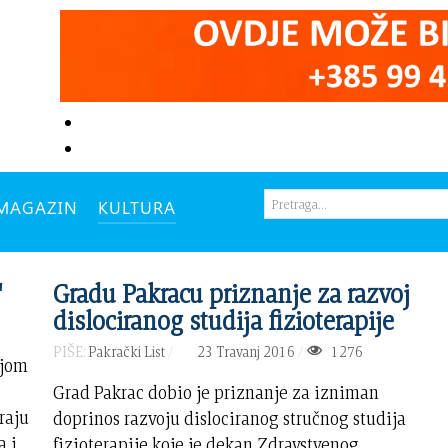
MAGAZIN
KULTURA
"
Gradu Pakracu priznanje za razvoj
dislociranog studija fizioterapije
PIŠE:
Pakrački List
23 Travanj 2016
1276
ojom
,
Grad Pakrac dobio je priznanje za izniman
raju
doprinos razvoju dislociranog stručnog studija
a i
fizioterapije koje je dekan Zdravstvenog