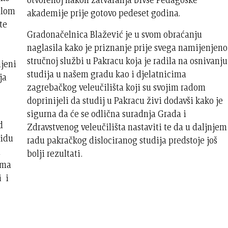
alom
akademije prije gotovo pedeset godina.
te
Gradonačelnica Blažević je u svom obraćanju
naglasila kako je priznanje prije svega namijenjeno
stručnoj službi u Pakracu koja je radila na osnivanju
ljeni
studija u našem gradu kao i djelatnicima
ja
zagrebačkog veleučilišta koji su svojim radom
doprinijeli da studij u Pakracu živi dodavši kako je
sigurna da će se odlična suradnja Grada i
d
Zdravstvenog veleučilišta nastaviti te da u daljnjem
 idu
radu pakračkog dislociranog studija predstoje još
m
bolji rezultati.
ama
i i