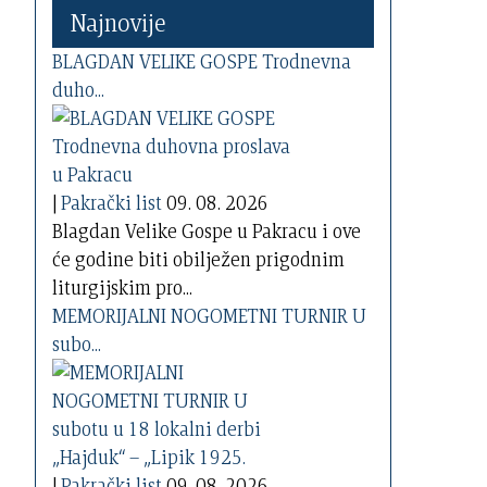
Najnovije
BLAGDAN VELIKE GOSPE Trodnevna
duho...
|
Pakrački list
09. 08. 2026
Blagdan Velike Gospe u Pakracu i ove
će godine biti obilježen prigodnim
liturgijskim pro...
MEMORIJALNI NOGOMETNI TURNIR U
subo...
|
Pakrački list
09. 08. 2026