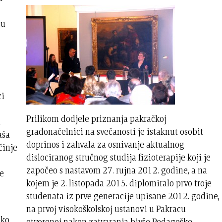
ju
e
ci
Prilikom dodjele priznanja pakračkoj
i
gradonačelnici na svečanosti je istaknut osobit
aša
doprinos i zahvala za osnivanje aktualnog
činje
dislociranog stručnog studija fizioterapije koji je
započeo s nastavom 27. rujna 2012. godine, a na
je
kojem je 2. listopada 2015. diplomiralo prvo troje
studenata iz prve generacije upisane 2012. godine,
na prvoj visokoškolskoj ustanovi u Pakracu
ako
otvorenoj nakon zatvaranja bivše Pedagoške