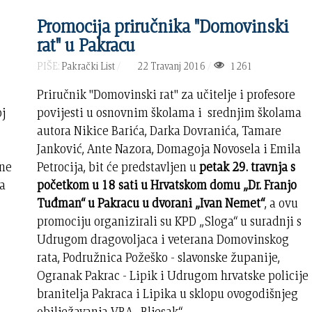
Promocija priručnika "Domovinski
rat" u Pakracu
PIŠE:
Pakrački List
22 Travanj 2016
1261
Priručnik "Domovinski rat" za učitelje i profesore
oj
povijesti u osnovnim školama i srednjim školama
autora Nikice Barića, Darka Dovranića, Tamare
Janković, Ante Nazora, Domagoja Novosela i Emila
ane
Petrocija, bit će predstavljen u
petak 29. travnja s
ca
početkom u 18 sati u Hrvatskom domu „Dr. Franjo
Tuđman“ u Pakracu u dvorani „Ivan Nemet“
, a ovu
promociju organizirali su KPD „Sloga“ u suradnji s
Udrugom dragovoljaca i veterana Domovinskog
rata, Podružnica Požeško - slavonske županije,
Ogranak Pakrac - Lipik i Udrugom hrvatske policije
branitelja Pakraca i Lipika u sklopu ovogodišnjeg
obilježavanja VRA „Bljesak“.