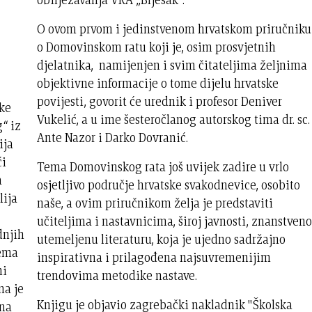
O ovom prvom i jedinstvenom hrvatskom priručniku
o Domovinskom ratu koji je, osim prosvjetnih
djelatnika, namijenjen i svim čitateljima željnima
objektivne informacije o tome dijelu hrvatske
povijesti, govorit će urednik i profesor Deniver
lke
Vukelić, a u ime šesteročlanog autorskog tima dr. sc.
“ iz
Ante Nazor i Darko Dovranić.
ija
ći
Tema Domovinskog rata još uvijek zadire u vrlo
a
osjetljivo područje hrvatske svakodnevice, osobito
lija
naše, a ovim priručnikom želja je predstaviti
učiteljima i nastavnicima, široj javnosti, znanstveno
dnjih
utemeljenu literaturu, koja je ujedno sadržajno
rema
inspirativna i prilagođena najsuvremenijim
ni
trendovima metodike nastave.
na je
Knjigu je objavio zagrebački nakladnik "Školska
ena