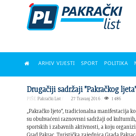
ARHIV VIJESTI
SPORT
POLITIKA
Drugačiji sadržaji "Pakračkog ljeta
PIŠE:
Pakrački List
27 Travanj 2016
1486
„Pakračko ljeto“, tradicionalna manifestacija k
su obuhvaćeni raznovrsni sadržaji od kulturnih
sportskih i zabavnih aktivnosti, a koju organizi
Grad Pakrac, Turistička zajednica Grada Pakrac