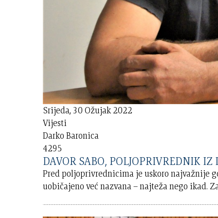
Srijeda, 30 Ožujak 2022
Vijesti
Darko Baronica
4295
DAVOR SABO, POLJOPRIVREDNIK IZ DO
Pred poljoprivrednicima je uskoro najvažnije go
uobičajeno već nazvana – najteža nego ikad. Za