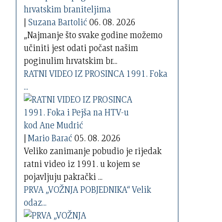
|
Suzana Bartolić
06. 08. 2026
„Najmanje što svake godine možemo
učiniti jest odati počast našim
poginulim hrvatskim br...
RATNI VIDEO IZ PROSINCA 1991. Foka
...
|
Mario Barać
05. 08. 2026
Veliko zanimanje pobudio je rijedak
ratni video iz 1991. u kojem se
pojavljuju pakrački ...
PRVA „VOŽNJA POBJEDNIKA“ Velik
odaz...