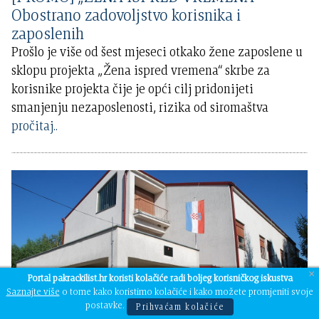
Obostrano zadovoljstvo korisnika i
zaposlenih
Prošlo je više od šest mjeseci otkako žene zaposlene u
sklopu projekta „Žena ispred vremena“ skrbe za
korisnike projekta čije je opći cilj pridonijeti
smanjenju nezaposlenosti, rizika od siromaštva
pročitaj..
×
Portal pakrackilist.hr koristi kolačiće radi boljeg korisničkog iskustva
Saznajte više
o tome kako koristimo kolačiće i kako možete promjeniti svoje
postavke.
Prihvaćam kolačiće