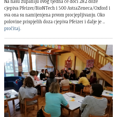
Na našu županiju ovog tjedna će doći 282 doze
cjepiva Pfeizer/BioNTech i 500 AstraZeneca/Oxford i
sva ona su namijenjena prvom procjepljivanju. Oko
polovine prispjelih doza cjepiva Pfeizer i dalje je
...
pročitaj..