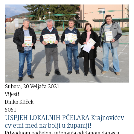
Subota, 20 Veljača 2021
Vijesti
Dinko Kliček
5051
USPJEH LOKALNIH PČELARA Krajnovićev
cvjetni med najbolji u županiji!
Prigodnom podjelom priznanja održanom danas u