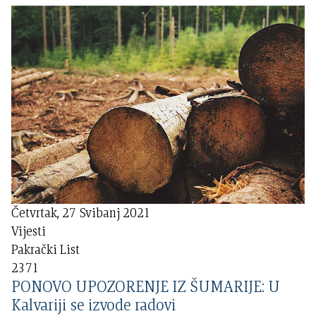
Četvrtak, 27 Svibanj 2021
Vijesti
Pakrački List
2371
PONOVO UPOZORENJE IZ ŠUMARIJE: U
Kalvariji se izvode radovi