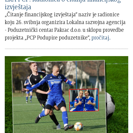
izvještaja
„Čitanje financijskog izvještaja“ naziv je radionice
koju 26. svibnja organizira Lokalna razvojna agencija
- Poduzetnički centar Pakrac d.o.o. u sklopu provedbe
projekta „PCP Podupire poduzetnike“,
pročitaj..