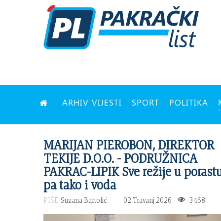
ARHIV VIJESTI
SPORT
POLITIKA
MARIJAN PIEROBON, DIREKTOR
TEKIJE D.O.O. - PODRUŽNICA
PAKRAC-LIPIK Sve režije u porastu
pa tako i voda
PIŠE:
Suzana Bartolić
02 Travanj 2026
3468