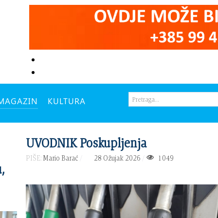
MAGAZIN
KULTURA
UVODNIK Poskupljenja
PIŠE:
Mario Barać
28 Ožujak 2026
1049
,