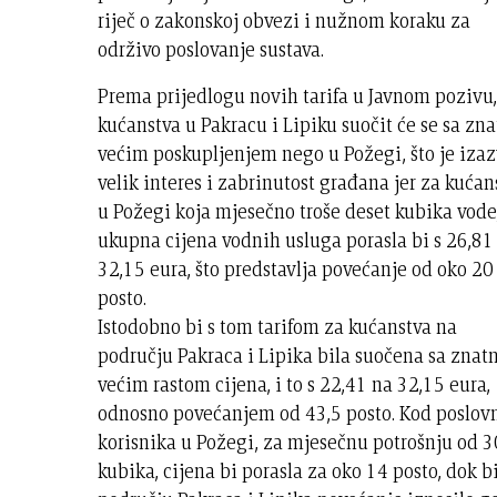
riječ o zakonskoj obvezi i nužnom koraku za
održivo poslovanje sustava.
Prema prijedlogu novih tarifa u Javnom pozivu
kućanstva u Pakracu i Lipiku suočit će se sa zn
većim poskupljenjem nego u Požegi, što je izaz
velik interes i zabrinutost građana jer za kućan
u Požegi koja mjesečno troše deset kubika vode
ukupna cijena vodnih usluga porasla bi s 26,81
32,15 eura, što predstavlja povećanje od oko 20
posto.
Istodobno bi s tom tarifom za kućanstva na
području Pakraca i Lipika bila suočena sa znat
većim rastom cijena, i to s 22,41 na 32,15 eura,
odnosno povećanjem od 43,5 posto. Kod poslov
korisnika u Požegi, za mjesečnu potrošnju od 3
kubika, cijena bi porasla za oko 14 posto, dok b