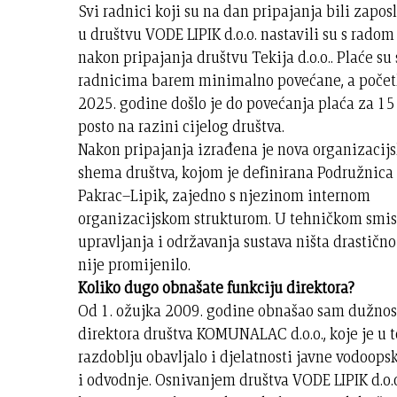
Svi radnici koji su na dan pripajanja bili zapos
u društvu VODE LIPIK d.o.o. nastavili su s radom 
nakon pripajanja društvu Tekija d.o.o.. Plaće su
radnicima barem minimalno povećane, a poče
2025. godine došlo je do povećanja plaća za 15
posto na razini cijelog društva.
Nakon pripajanja izrađena je nova organizacij
shema društva, kojom je definirana Podružnica
Pakrac–Lipik, zajedno s njezinom internom
organizacijskom strukturom. U tehničkom smis
upravljanja i održavanja sustava ništa drastično
nije promijenilo.
Koliko dugo obnašate funkciju direktora?
Od 1. ožujka 2009. godine obnašao sam dužnos
direktora društva KOMUNALAC d.o.o., koje je u 
razdoblju obavljalo i djelatnosti javne vodoops
i odvodnje. Osnivanjem društva VODE LIPIK d.o.o