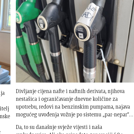
Divljanje cijena nafte i naftnih derivata, njihova
nja
nestašica i ograničavanje dnevne količine za
upotrebu, redovi na benzinskim pumpama, najava
itelj
mogućeg uvođenja vožnje po sistemu „par-nepar“…
onske
Da, to su današnje svježe vijesti i naša
e