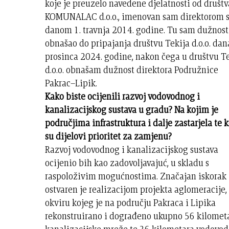
koje je preuzelo navedene djelatnosti od društv
KOMUNALAC d.o.o., imenovan sam direktorom 
danom 1. travnja 2014. godine. Tu sam dužnost
obnašao do pripajanja društvu Tekija d.o.o. dan
prosinca 2024. godine, nakon čega u društvu T
d.o.o. obnašam dužnost direktora Podružnice
Pakrac–Lipik.
Kako biste ocijenili razvoj vodovodnog i
kanalizacijskog sustava u gradu? Na kojim je
područjima infrastruktura i dalje zastarjela te k
su dijelovi prioritet za zamjenu?
Razvoj vodovodnog i kanalizacijskog sustava
ocijenio bih kao zadovoljavajuć, u skladu s
raspoloživim mogućnostima. Značajan iskorak
ostvaren je realizacijom projekta aglomeracije,
okviru kojeg je na području Pakraca i Lipika
rekonstruirano i dograđeno ukupno 56 kilomet