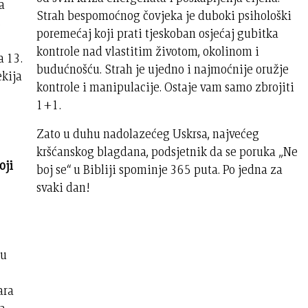
a
Strah bespomoćnog čovjeka je duboki psihološki
s
poremećaj koji prati tjeskoban osjećaj gubitka
kontrole nad vlastitim životom, okolinom i
a 13.
budućnošću. Strah je ujedno i najmoćnije oružje
ekija
kontrole i manipulacije. Ostaje vam samo zbrojiti
1+1.
Zato u duhu nadolazećeg Uskrsa, najvećeg
kršćanskog blagdana, podsjetnik da se poruka „Ne
oji
boj se“ u Bibliji spominje 365 puta. Po jedna za
svaki dan!
 u
ara