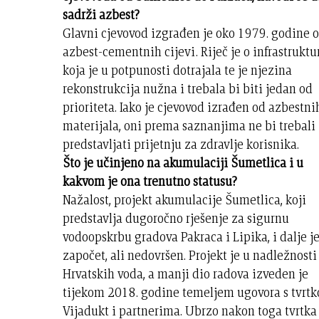
sadrži azbest?
Glavni cjevovod izgrađen je oko 1979. godine 
azbest-cementnih cijevi. Riječ je o infrastruktu
koja je u potpunosti dotrajala te je njezina
rekonstrukcija nužna i trebala bi biti jedan od
prioriteta. Iako je cjevovod izrađen od azbestni
materijala, oni prema saznanjima ne bi trebali
predstavljati prijetnju za zdravlje korisnika.
Što je učinjeno na akumulaciji Šumetlica i u
kakvom je ona trenutno statusu?
Nažalost, projekt akumulacije Šumetlica, koji
predstavlja dugoročno rješenje za sigurnu
vodoopskrbu gradova Pakraca i Lipika, i dalje j
započet, ali nedovršen. Projekt je u nadležnosti
Hrvatskih voda, a manji dio radova izveden je
tijekom 2018. godine temeljem ugovora s tvrt
Vijadukt i partnerima. Ubrzo nakon toga tvrtka 