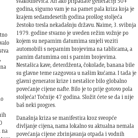
svakodnevica. Ali ako pripadate generaciji 50+
godina, sigurno vam je na pamet pala kriza koja je
krajem sedamdesetih godina prošlog stoljeća
žestoko tresla nekadašnju državu. Naime, 3. svibnja
,
1979. godine stvarno je uveden režim vožnje po
atno
kojem su neparnim datumima smjeli voziti
valo
automobili s neparnim brojevima na tablicama, a
stva
parnim datumima oni s parnim brojevima.
,
Nestašica kave, deterdženta, čokolade, banana bile
 na
su glavne teme razgovora u našim kućama. I tada je
glavni generator krize i nestašice bilo globalno
povećanje cijene nafte. Bilo je to prije gotovo pola
stoljeća! Točnije 47 godina. Složit ćete se da i nije
no
baš neki progres.
nih
Današnja kriza se manifestira kroz sveopće
0
divljanje cijena, nama lokalno su aktualna nemala
i na
povećanja cijene zbrinjavanja otpada i vodnih