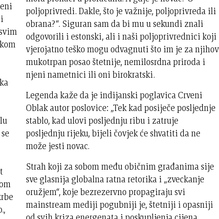
leni
poljoprivredi. Dakle, što je važnije, poljoprivreda ili
i
obrana?“. Siguran sam da bi mu u sekundi znali
 svim
odgovorili i estonski, ali i naši poljoprivrednici koji
tkom
vjerojatno teško mogu odvagnuti što im je za njihov
mukotrpan posao štetnije, nemilosrdna priroda i
njeni nametnici ili oni birokratski.
ska
Legenda kaže da je indijanski poglavica Crveni
Oblak autor poslovice: „Tek kad posiječe posljednje
stablo, kad ulovi posljednju ribu i zatruje
lu
posljednju rijeku, bijeli čovjek će shvatiti da ne
 se
može jesti novac.
Strah koji za sobom među običnim građanima sije
t
sve glasnija globalna ratna retorika i „zveckanje
tom
oružjem“, koje bezrezervno propagiraju svi
krbe
mainstream mediji pogubniji je, štetniji i opasniji
.,
od svih kriza energenata i poskupljenja cijena.