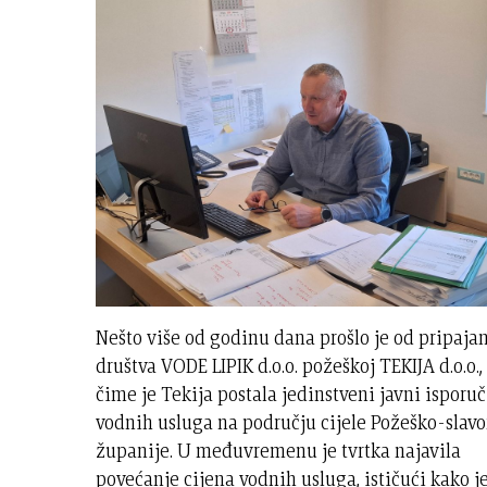
Nešto više od godinu dana prošlo je od pripaja
društva VODE LIPIK d.o.o. požeškoj TEKIJA d.o.o.,
čime je Tekija postala jedinstveni javni isporuč
vodnih usluga na području cijele Požeško-slav
županije. U međuvremenu je tvrtka najavila
povećanje cijena vodnih usluga, ističući kako j