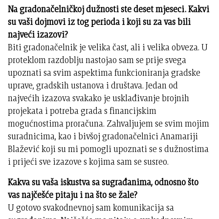
Na gradonačelničkoj dužnosti ste deset mjeseci. Kakvi
su vaši dojmovi iz tog perioda i koji su za vas bili
najveći izazovi?
Biti gradonačelnik je velika čast, ali i velika obveza. U
proteklom razdoblju nastojao sam se prije svega
upoznati sa svim aspektima funkcioniranja gradske
uprave, gradskih ustanova i društava. Jedan od
najvećih izazova svakako je usklađivanje brojnih
projekata i potreba grada s financijskim
mogućnostima proračuna. Zahvaljujem se svim mojim
suradnicima, kao i bivšoj gradonačelnici Anamariji
Blažević koji su mi pomogli upoznati se s dužnostima
i prijeći sve izazove s kojima sam se susreo.
Kakva su vaša iskustva sa sugrađanima, odnosno što
vas najčešće pitaju i na što se žale?
U gotovo svakodnevnoj sam komunikacija sa