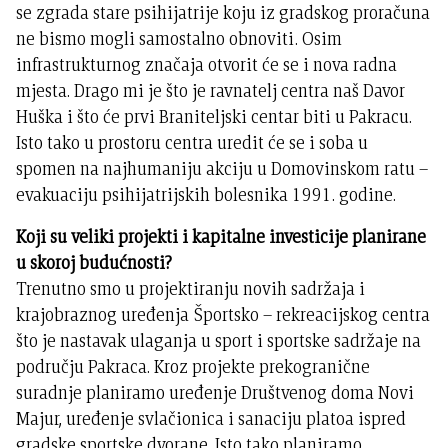
se zgrada stare psihijatrije koju iz gradskog proračuna
ne bismo mogli samostalno obnoviti. Osim
infrastrukturnog značaja otvorit će se i nova radna
mjesta. Drago mi je što je ravnatelj centra naš Davor
Huška i što će prvi Braniteljski centar biti u Pakracu.
Isto tako u prostoru centra uredit će se i soba u
spomen na najhumaniju akciju u Domovinskom ratu –
evakuaciju psihijatrijskih bolesnika 1991. godine.
Koji su veliki projekti i kapitalne investicije planirane
u skoroj budućnosti?
Trenutno smo u projektiranju novih sadržaja i
krajobraznog uređenja Športsko – rekreacijskog centra
što je nastavak ulaganja u sport i sportske sadržaje na
području Pakraca. Kroz projekte prekogranične
suradnje planiramo uređenje Društvenog doma Novi
Majur, uređenje svlačionica i sanaciju platoa ispred
gradske sportske dvorane. Isto tako planiramo