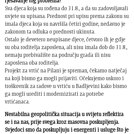
rješavanje tog problema?
Sva djeca koja su rođena do 31.8., a da su zadovoljavali
uvjete su upisana. Prednost pri upisu prema zakonu su
imala djeca koja su navršila četiri godine, nedavno je
zakonom ta odluka o prednosti ukinuta.
Ostalo je devetero neupisane djece, četvoro ih je gdje
su oba roditelja zaposlena, ali nisu imala dob do 31.8.,
nemaju prebivalište na području grada ili nisu
zaposlena oba roditelja.
Projekt za vrtić na Pilani je spreman, čekamo natječaj
na koji bismo ga mogli prijaviti. Očekujemo uskoro i
troškovnik za radove u vrtiću u Badljevini kako bismo
ga mogli urediti i modernizirati za potrebe
vrtićanaca.
Nestabilna geopolitička situacija u svijetu reflektira
se i na nas, prije svega kroz masovna poskupljenja.
Svjedoci smo da poskupljuju i energenti i usluge što je