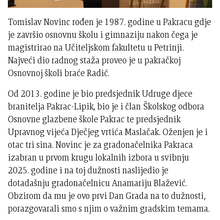
Tomislav Novinc rođen je 1987. godine u Pakracu gdje
je završio osnovnu školu i gimnaziju nakon čega je
magistrirao na Učiteljskom fakultetu u Petrinji.
Najveći dio radnog staža proveo je u pakračkoj
Osnovnoj školi braće Radić.
Od 2013. godine je bio predsjednik Udruge djece
branitelja Pakrac-Lipik, bio je i član Školskog odbora
Osnovne glazbene škole Pakrac te predsjednik
Upravnog vijeća Dječjeg vrtića Maslačak. Oženjen je i
otac tri sina. Novinc je za gradonačelnika Pakraca
izabran u prvom krugu lokalnih izbora u svibnju
2025. godine i na toj dužnosti naslijedio je
dotadašnju gradonačelnicu Anamariju Blažević.
Obzirom da mu je ovo prvi Dan Grada na to dužnosti,
porazgovarali smo s njim o važnim gradskim temama.