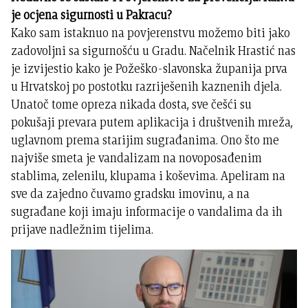
je ocjena sigurnosti u Pakracu?
Kako sam istaknuo na povjerenstvu možemo biti jako
zadovoljni sa sigurnošću u Gradu. Načelnik Hrastić nas
je izvijestio kako je Požeško-slavonska županija prva
u Hrvatskoj po postotku razriješenih kaznenih djela.
Unatoč tome opreza nikada dosta, sve češći su
pokušaji prevara putem aplikacija i društvenih mreža,
uglavnom prema starijim sugrađanima. Ono što me
najviše smeta je vandalizam na novoposađenim
stablima, zelenilu, klupama i koševima. Apeliram na
sve da zajedno čuvamo gradsku imovinu, a na
sugrađane koji imaju informacije o vandalima da ih
prijave nadležnim tijelima.