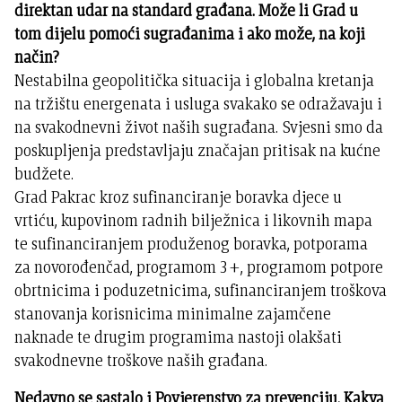
direktan udar na standard građana. Može li Grad u
tom dijelu pomoći sugrađanima i ako može, na koji
način?
Nestabilna geopolitička situacija i globalna kretanja
na tržištu energenata i usluga svakako se odražavaju i
na svakodnevni život naših sugrađana. Svjesni smo da
poskupljenja predstavljaju značajan pritisak na kućne
budžete.
Grad Pakrac kroz sufinanciranje boravka djece u
vrtiću, kupovinom radnih bilježnica i likovnih mapa
te sufinanciranjem produženog boravka, potporama
za novorođenčad, programom 3+, programom potpore
obrtnicima i poduzetnicima, sufinanciranjem troškova
stanovanja korisnicima minimalne zajamčene
naknade te drugim programima nastoji olakšati
svakodnevne troškove naših građana.
Nedavno se sastalo i Povjerenstvo za prevenciju. Kakva