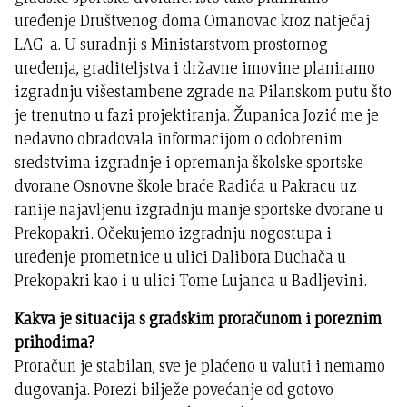
uređenje Društvenog doma Omanovac kroz natječaj
LAG-a. U suradnji s Ministarstvom prostornog
uređenja, graditeljstva i državne imovine planiramo
izgradnju višestambene zgrade na Pilanskom putu što
je trenutno u fazi projektiranja. Županica Jozić me je
nedavno obradovala informacijom o odobrenim
sredstvima izgradnje i opremanja školske sportske
dvorane Osnovne škole braće Radića u Pakracu uz
ranije najavljenu izgradnju manje sportske dvorane u
Prekopakri. Očekujemo izgradnju nogostupa i
uređenje prometnice u ulici Dalibora Duchača u
Prekopakri kao i u ulici Tome Lujanca u Badljevini.
Kakva je situacija s gradskim proračunom i poreznim
prihodima?
Proračun je stabilan, sve je plaćeno u valuti i nemamo
dugovanja. Porezi bilježe povećanje od gotovo