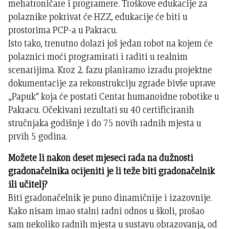
mehatroničare i programere. Troškove edukacije za
polaznike pokrivat će HZZ, edukacije će biti u
prostorima PCP-a u Pakracu.
Isto tako, trenutno dolazi još jedan robot na kojem će
polaznici moći programirati i raditi u realnim
scenarijima. Kroz 2. fazu planiramo izradu projektne
dokumentacije za rekonstrukciju zgrade bivše uprave
„Papuk“ koja će postati Centar humanoidne robotike u
Pakracu. Očekivani rezultati su 40 certificiranih
stručnjaka godišnje i do 75 novih radnih mjesta u
prvih 5 godina.
Možete li nakon deset mjeseci rada na dužnosti
gradonačelnika ocijeniti je li teže biti gradonačelnik
ili učitelj?
Biti gradonačelnik je puno dinamičnije i izazovnije.
Kako nisam imao stalni radni odnos u školi, prošao
sam nekoliko radnih mjesta u sustavu obrazovanja, od