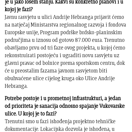
je u jako lošem stanju. Kakvi su konkretno planovi i u
kojoj je fazi?
Javnu rasvjetu u ulici Andrije Hebranga prijavit ćemo
na natječaj Ministarstva regionalnog razvoja i fondova
Europske unije, Program podrške brdsko-planinskim
područjima u iznosu od gotovo 87.000 eura. Trenutno
obavljamo prvu od tri faze ovog projekta, u kojoj ćemo
rekonstruirati postojeću i ugraditi novu rasvjetu uz
glavni pravac od bolnice prema sportskom centru, dok
će u preostalim fazama javnom rasvjetom biti
obuhvaćene ulice cijelog kruga oko Ulice Andrije
Hebranga.
Potrebe postoje i u prometnoj infrastrukturi, a jedan
od prioriteta je sanacija odnosno spajanje Vukovarske
ulice. U kojoj je to fazi?
Trenutni smo u fazi ishođenja projektno tehničke
dokumentacije. Lokacijska dozvola je ishođena, u