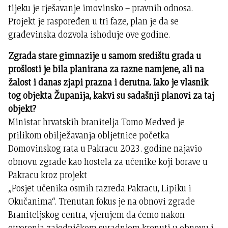
tijeku je rješavanje imovinsko – pravnih odnosa.
Projekt je raspoređen u tri faze, plan je da se
građevinska dozvola ishoduje ove godine.
Zgrada stare gimnazije u samom središtu grada u
prošlosti je bila planirana za razne namjene, ali na
žalost i danas zjapi prazna i derutna. Iako je vlasnik
tog objekta Županija, kakvi su sadašnji planovi za taj
objekt?
Ministar hrvatskih branitelja Tomo Medved je
prilikom obilježavanja obljetnice početka
Domovinskog rata u Pakracu 2023. godine najavio
obnovu zgrade kao hostela za učenike koji borave u
Pakracu kroz projekt
„Posjet učenika osmih razreda Pakracu, Lipiku i
Okučanima“. Trenutan fokus je na obnovi zgrade
Braniteljskog centra, vjerujem da ćemo nakon
otvorenja zajedničkom suradnjom krenuti u obnovu i