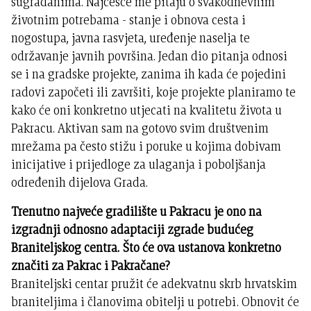
sugrađanima. Najčešće me pitaju o svakodnevnim
životnim potrebama - stanje i obnova cesta i
nogostupa, javna rasvjeta, uređenje naselja te
održavanje javnih površina. Jedan dio pitanja odnosi
se i na gradske projekte, zanima ih kada će pojedini
radovi započeti ili završiti, koje projekte planiramo te
kako će oni konkretno utjecati na kvalitetu života u
Pakracu. Aktivan sam na gotovo svim društvenim
mrežama pa često stižu i poruke u kojima dobivam
inicijative i prijedloge za ulaganja i poboljšanja
određenih dijelova Grada.
Trenutno najveće gradilište u Pakracu je ono na
izgradnji odnosno adaptaciji zgrade budućeg
Braniteljskog centra. Što će ova ustanova konkretno
značiti za Pakrac i Pakračane?
Braniteljski centar pružit će adekvatnu skrb hrvatskim
braniteljima i članovima obitelji u potrebi. Obnovit će