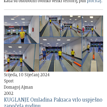
kada su oslobodili ovoliko veliki teritorij, pun
pročitaj..
Srijeda, 10 Siječanj 2024
Sport
Domagoj Ajman
2002
KUGLANJE Omladina Pakraca vrlo uspješno
započela godinu