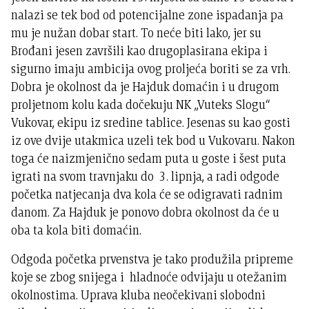
nalazi se tek bod od potencijalne zone ispadanja pa
mu je nužan dobar start. To neće biti lako, jer su
Brođani jesen završili kao drugoplasirana ekipa i
sigurno imaju ambicija ovog proljeća boriti se za vrh.
Dobra je okolnost da je Hajduk domaćin i u drugom
proljetnom kolu kada dočekuju NK „Vuteks Slogu“
Vukovar, ekipu iz sredine tablice. Jesenas su kao gosti
iz ove dvije utakmica uzeli tek bod u Vukovaru. Nakon
toga će naizmjenično sedam puta u goste i šest puta
igrati na svom travnjaku do 3. lipnja, a radi odgode
početka natjecanja dva kola će se odigravati radnim
danom. Za Hajduk je ponovo dobra okolnost da će u
oba ta kola biti domaćin.
Odgoda početka prvenstva je tako produžila pripreme
koje se zbog snijega i hladnoće odvijaju u otežanim
okolnostima. Uprava kluba neočekivani slobodni