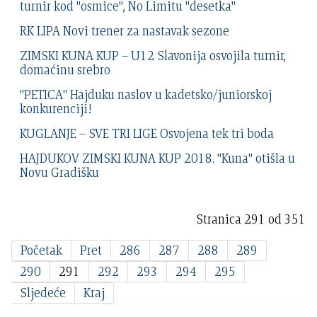
turnir kod "osmice", No Limitu "desetka"
RK LIPA Novi trener za nastavak sezone
ZIMSKI KUNA KUP – U12 Slavonija osvojila turnir,
domaćinu srebro
"PETICA" Hajduku naslov u kadetsko/juniorskoj
konkurenciji!
KUGLANJE – SVE TRI LIGE Osvojena tek tri boda
HAJDUKOV ZIMSKI KUNA KUP 2018. "Kuna" otišla u
Novu Gradišku
Stranica 291 od 351
Početak
Pret
286
287
288
289
290
291
292
293
294
295
Sljedeće
Kraj