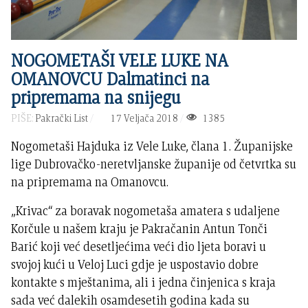
NOGOMETAŠI VELE LUKE NA
OMANOVCU Dalmatinci na
pripremama na snijegu
PIŠE:
Pakrački List
17 Veljača 2018
1385
Nogometaši Hajduka iz Vele Luke, člana 1. Županijske
lige Dubrovačko-neretvljanske županije od četvrtka su
na pripremama na Omanovcu.
„Krivac“ za boravak nogometaša amatera s udaljene
Korčule u našem kraju je Pakračanin Antun Tonči
Barić koji već desetljećima veći dio ljeta boravi u
svojoj kući u Veloj Luci gdje je uspostavio dobre
kontakte s mještanima, ali i jedna činjenica s kraja
sada već dalekih osamdesetih godina kada su