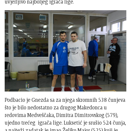
uvjerljivo najboljeg igrača lige.
Podbacio je Gnezda sa za njega skromnih 538 čunjeva
što je bilo nedostatno za drugog Makedonca u
redovima Medveščaka, Dimitra Dimitrovskog (579),
ujedno trećeg igrača lige. Luksetić je srušio 524 čunja,
a najteži zadatak je imao Željko Major (525) koji je