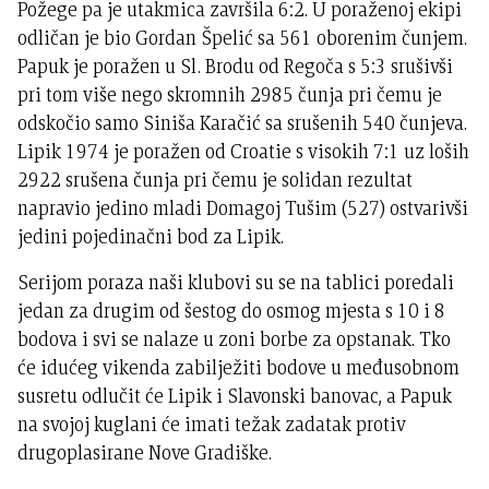
Požege pa je utakmica završila 6:2. U poraženoj ekipi
odličan je bio Gordan Špelić sa 561 oborenim čunjem.
Papuk je poražen u Sl. Brodu od Regoča s 5:3 srušivši
pri tom više nego skromnih 2985 čunja pri čemu je
odskočio samo Siniša Karačić sa srušenih 540 čunjeva.
Lipik 1974 je poražen od Croatie s visokih 7:1 uz loših
2922 srušena čunja pri čemu je solidan rezultat
napravio jedino mladi Domagoj Tušim (527) ostvarivši
jedini pojedinačni bod za Lipik.
Serijom poraza naši klubovi su se na tablici poredali
jedan za drugim od šestog do osmog mjesta s 10 i 8
bodova i svi se nalaze u zoni borbe za opstanak. Tko
će idućeg vikenda zabilježiti bodove u međusobnom
susretu odlučit će Lipik i Slavonski banovac, a Papuk
na svojoj kuglani će imati težak zadatak protiv
drugoplasirane Nove Gradiške.