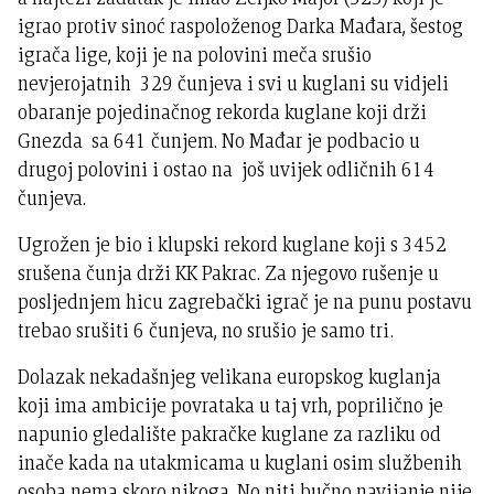
igrao protiv sinoć raspoloženog Darka Mađara, šestog
igrača lige, koji je na polovini meča srušio
nevjerojatnih 329 čunjeva i svi u kuglani su vidjeli
obaranje pojedinačnog rekorda kuglane koji drži
Gnezda sa 641 čunjem. No Mađar je podbacio u
drugoj polovini i ostao na još uvijek odličnih 614
čunjeva.
Ugrožen je bio i klupski rekord kuglane koji s 3452
srušena čunja drži KK Pakrac. Za njegovo rušenje u
posljednjem hicu zagrebački igrač je na punu postavu
trebao srušiti 6 čunjeva, no srušio je samo tri.
Dolazak nekadašnjeg velikana europskog kuglanja
koji ima ambicije povrataka u taj vrh, poprilično je
napunio gledalište pakračke kuglane za razliku od
inače kada na utakmicama u kuglani osim službenih
osoba nema skoro nikoga. No niti bučno navijanje nije