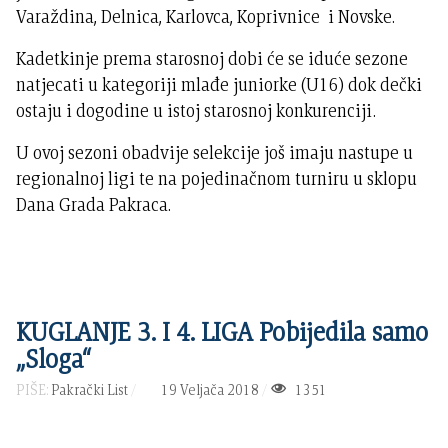
Varaždina, Delnica, Karlovca, Koprivnice i Novske.
Kadetkinje prema starosnoj dobi će se iduće sezone
natjecati u kategoriji mlađe juniorke (U16) dok dečki
ostaju i dogodine u istoj starosnoj konkurenciji.
U ovoj sezoni obadvije selekcije još imaju nastupe u
regionalnoj ligi te na pojedinačnom turniru u sklopu
Dana Grada Pakraca.
KUGLANJE 3. I 4. LIGA Pobijedila samo
„Sloga“
PIŠE:
Pakrački List
19 Veljača 2018
1351