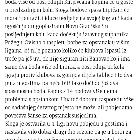
boda više od posljednjih Kutjevčana kojima će u goste
u predzadnjem kolu. Stoga bodove spasa Lipičani će
morati potražiti iduće nedjelje na svojoj kuglani kada
ugošćuju drugoplasiranu Novu Gradišku i u
posljednjem kolu kada dočekuju izravnog suparnika
Požegu. Ovisno o raspletu borbe za opstanak u višim
ligama još nije poznato koliko će klubova ispasti iz
treće pa još uvijek nije siguran niti Banovac koji ima
samo dva boda više od Lipika, a posljednja tri kola
igraju protiv klubova iz gornjeg dijela tablice i to dva
puta u gostima pa neće biti lako doći do još dva
spasonosna boda. Papuk s 14 bodova više nema
problema s opstankom. Unatoč dobrom rasporedu više
od sadašnjeg četvrtog mjesta ne može, ali pobjedama
povećava šanse za opstanak susjedima.
Sloga je ostvarila u 4. ligi novu pobjedu u gostima i
nastavila vrlo dobar drugi dio sezone pa je u borbi za
prva dva mjesta pri čemu postoji mogućnost da će u