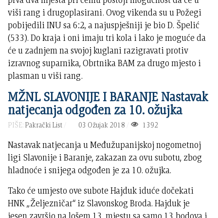
viši rang i drugoplasirani. Ovog vikenda su u Požegi
pobijedili INU sa 6:2, a najuspješniji je bio D. Špelić
(533). Do kraja i oni imaju tri kola i lako je moguće da
će u zadnjem na svojoj kuglani razigravati protiv
izravnog suparnika, Obrtnika BAM za drugo mjesto i
plasman u viši rang.
MŽNL SLAVONIJE I BARANJE Nastavak
natjecanja odgođen za 10. ožujka
PIŠE:
Pakrački List
03 Ožujak 2018
1392
Nastavak natjecanja u Međužupanijskoj nogometnoj
ligi Slavonije i Baranje, zakazan za ovu subotu, zbog
hladnoće i snijega odgođen je za 10. ožujka.
Tako će umjesto ove subote Hajduk iduće dočekati
HNK „Željezničar“ iz Slavonskog Broda. Hajduk je
jesen završio na lošem 13. mjestu sa samo 13 bodova i