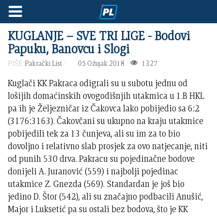
KUGLANJE – SVE TRI LIGE - Bodovi
Papuku, Banovcu i Slogi
PIŠE:
Pakrački List
05 Ožujak 2018
1327
Kuglači KK Pakraca odigrali su u subotu jednu od
lošijih domaćinskih ovogodišnjih utakmica u 1.B HKL
pa ih je Željezničar iz Čakovca lako pobijedio sa 6:2
(3176:3163). Čakovčani su ukupno na kraju utakmice
pobijedili tek za 13 čunjeva, ali su im za to bio
dovoljno i relativno slab prosjek za ovo natjecanje, niti
od punih 530 drva. Pakracu su pojedinačne bodove
donijeli A. Juranović (559) i najbolji pojedinac
utakmice Z. Gnezda (569). Standardan je još bio
jedino D. Štor (542), ali su značajno podbacili Anušić,
Major i Luksetić pa su ostali bez bodova, što je KK