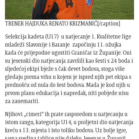
TRENER HAJDUKA RENATO KRIZMANIĆ[/caption]
Selekcija kadeta (U17) u natjecanje 1. Kvalitetne lige
mladeži Slavonije i Baranje započinju 11. ožujka
kada će prijepodne ugostiti Graničar iz Županije. Oni
su jesenski dio natjecanja završili kao šesti s 24 boda i
sljedećoj ekipi bježe s čak devet bodova, stoga više
gledaju prema vrhu u kojem je ispred njih pet ekipa s
prednošću od nula do šest bodova. Mada je kod njih u
prvom planu edukacija i napredak, niti pobjede nisu
za zanemariti.
Njihovi „cimeri“ ih prate rasporedom u natjecanju u
istom rangu, kategorija U14, u proljetni dio natjecanja
kreću s 13. mjesta i isto toliko bodova. Uz bolje igre,
sama sredina tablice nije daleko. Jesenas u Županji