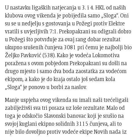
U nastavku ligaških natjecanja u 3. i 4. HKL od naših
klubova ovog vikenda je pobijedila samo „Sloga“. Oni
su se u nedjelju s gostovanja u Požegi protiv Elektre
vratili s uvjerljivih 7:1. Prekopakrani su odigrali dobro
u Požegi što potvrđuje za ovaj rang dobar rezultat
ukupno srušenih čunjeva 3081 pri čemu je najbolji bio
Željko Pavković (538). Kako je vodeća Lokomotiva
poražena s ovom pobjedom Prekopakrani su došli na
drugo mjesto i samo dva boda zaostatka za vodećom
ekipom, a kako je do kraja ostalo još sedam kola
„Sloga“ je ponovo u borbi za naslov.
Manje uspjeha ovog vikenda su imali naši trećeligaši
zabilježivši sva tri poraza uz loše rezultate. Malo od
toga je odskočio Slavonski banovac koji je srušio na
svojoj kuglani ekipno solidnih 3115 čunjeva, ali to
nije bilo dovoljno protiv vodeće ekipe Novih nada iz