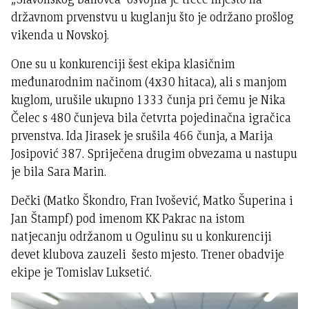
državnom prvenstvu u kuglanju što je održano prošlog
vikenda u Novskoj.
One su u konkurenciji šest ekipa klasičnim
međunarodnim načinom (4x30 hitaca), ali s manjom
kuglom, urušile ukupno 1333 čunja pri čemu je Nika
Čelec s 480 čunjeva bila četvrta pojedinačna igračica
prvenstva. Ida Jirasek je srušila 466 čunja, a Marija
Josipović 387. Spriječena drugim obvezama u nastupu
je bila Sara Marin.
Dečki (Matko Škondro, Fran Ivošević, Matko Šuperina i
Jan Štampf) pod imenom KK Pakrac na istom
natjecanju održanom u Ogulinu su u konkurenciji
devet klubova zauzeli šesto mjesto. Trener obadvije
ekipe je Tomislav Luksetić.