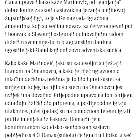
člana uprave i kako kaže Marinović, od „ganjanja“
dobre forme za skori nastavak natjecanja u njihovoj
županijskoj ligi, to je više nagrada igračima
amaterima koji su većinu novaca za četverodnevni put
i boravak u Slavoniji osigurali dobrovoljnim radom
držeći u svom mjestu u blagdanskim danima
ugostiteljski štand koji oni zovu adventska kućica.
Kako kaže Marinović, jako su zadovoljni smještaj i
hranom na Omanovcu, a kako je riječ uglavnom o
mlađim dečkima, nekima je to bio i prvi susret sa
snijegom kojeg na njihovu sreću na Omanovcu još
uvijek ima dovoljno. Prijepodne upravo na tom snijegu
odrađuju fizički dio priprema, a poslijepodne igraju
utakmice. Jučer (petak) su na pomoćnom terenu igrali
protiv imenjaka iz Pakraca. Domaćin je u
kombiniranom kadetsko-seniorskom sastavu
pobijedio s 4:0. Danas (subota) će igrati u Lipiku, a već