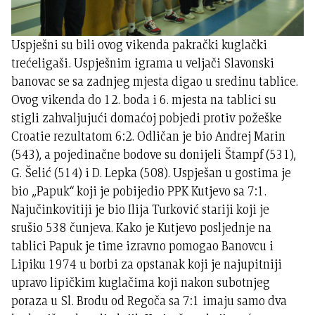
Uspješni su bili ovog vikenda pakrački kuglački
trećeligaši. Uspješnim igrama u veljači Slavonski
banovac se sa zadnjeg mjesta digao u sredinu tablice.
Ovog vikenda do 12. boda i 6. mjesta na tablici su
stigli zahvaljujući domaćoj pobjedi protiv požeške
Croatie rezultatom 6:2. Odličan je bio Andrej Marin
(543), a pojedinačne bodove su donijeli Štampf (531),
G. Šelić (514) i D. Lepka (508). Uspješan u gostima je
bio „Papuk“ koji je pobijedio PPK Kutjevo sa 7:1.
Najučinkovitiji je bio Ilija Turković stariji koji je
srušio 538 čunjeva. Kako je Kutjevo posljednje na
tablici Papuk je time izravno pomogao Banovcu i
Lipiku 1974 u borbi za opstanak koji je najupitniji
upravo lipičkim kuglačima koji nakon subotnjeg
poraza u Sl. Brodu od Regoča sa 7:1 imaju samo dva