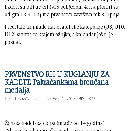
kadeti su bili uvjerljivi s pobjedom 4:1, a pioniri su
odigrali 3:3. I njima prvenstvo završava tek 3. lipnja.
Preostale tri mlađe natjecateljske kategorije (U8, U10,
U12) startat će krajem ožujka, a kalendar još nije
poznat.
PRVENSTVO RH U KUGLANJU ZA
KADETE Pakračankama brončana
medalja
PIŠE:
Pakrački List
24 Veljača 2018
1823
Ženska kadetska ekipa (mlađe od 14 godina)
„Slavonskog banovca“ osvojila je treće mjesto na