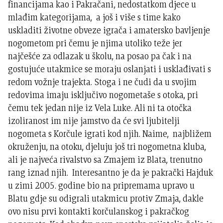
financijama kao i Pakračani, nedostatkom djece u
mlađim kategorijama, a još i više s time kako
uskladiti životne obveze igrača i amatersko bavljenje
nogometom pri čemu je njima utoliko teže jer
najčešće za odlazak u školu, na posao pa čak i na
gostujuće utakmice se moraju oslanjati i usklađivati s
redom vožnje trajekta. Stoga i ne čudi da u svojim
redovima imaju isključivo nogometaše s otoka, pri
čemu tek jedan nije iz Vela Luke. Ali ni ta otočka
izoliranost im nije jamstvo da će svi ljubitelji
nogometa s Korčule igrati kod njih. Naime, najbližem
okruženju, na otoku, djeluju još tri nogometna kluba,
ali je najveća rivalstvo sa Zmajem iz Blata, trenutno
rang iznad njih. Interesantno je da je pakrački Hajduk
u zimi 2005. godine bio na pripremama upravo u
Blatu gdje su odigrali utakmicu protiv Zmaja, dakle
ovo nisu prvi kontakti korčulanskog i pakračkog