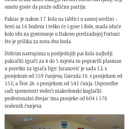
omelo goste da pruže odličnu partiju.
Pakrac je nakon 17. kola na tablici u samoj sredini –
šesti sa 16 bodova i teško će i gore i dole, mada iduće
kolo idu na gostovanje u Đakovo predzadnjoj Fortuni
što je prilika za nova dva boda.
Dobrim nastupima u posljednjih par kola najbolji
pakrački igrači za 4 do 5 mjesta su popravili plasman
u poretku za igrača lige: Juranović je sada 12. s
prosjekom od 559 čunjeva, Gnezda 16. s prosjekom od
553, a Štor 26. s prosjekom od 543 čunja. Usporedbe
radi spomenuti vodeći makedonski kuglački
profesionalni dvojac ima prosjeke od 604 i 576
srušenih čunjeva.