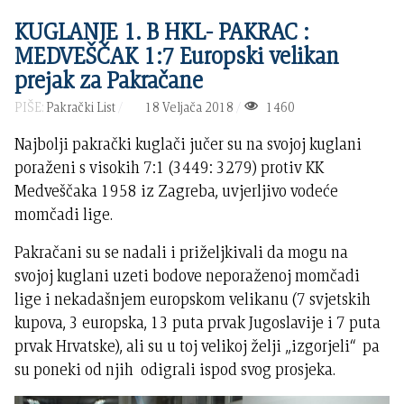
KUGLANJE 1. B HKL- PAKRAC :
MEDVEŠČAK 1:7 Europski velikan
prejak za Pakračane
PIŠE:
Pakrački List
18 Veljača 2018
1460
Najbolji pakrački kuglači jučer su na svojoj kuglani
poraženi s visokih 7:1 (3449: 3279) protiv KK
Medveščaka 1958 iz Zagreba, uvjerljivo vodeće
momčadi lige.
Pakračani su se nadali i priželjkivali da mogu na
svojoj kuglani uzeti bodove neporaženoj momčadi
lige i nekadašnjem europskom velikanu (7 svjetskih
kupova, 3 europska, 13 puta prvak Jugoslavije i 7 puta
prvak Hrvatske), ali su u toj velikoj želji „izgorjeli“ pa
su poneki od njih odigrali ispod svog prosjeka.