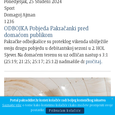
Ponedjeljak, 25 Studeni 2024
Sport
Domagoj Ajman
1236
ODBOJKA Pobjeda Pakračanki pred
domaćom publikom
Pakračke odbojkašice su proteklog vikenda ubilježile
svoju drugu pobjedu u debitantskoj sezoni u 2. HOL
Sjever. Na domaćem terenu su uz odličan nastup s 3:1
(25:19; 21:25; 25:17; 25:12) nadmašile dr
pročitaj..
×
Portal pakrackilist.hr koristi kolačiće radi boljeg korisničkog iskustva
Saznajte više
o tome kako koristimo kolačiće i kako možete promjeniti svoje
postavke.
Prihvaćam kolačiće