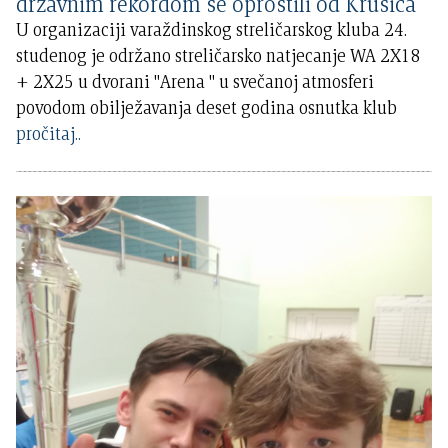
državnim rekordom se oprostili od Krušića
U organizaciji varaždinskog streličarskog kluba 24.
studenog je održano streličarsko natjecanje WA 2X18
+ 2X25 u dvorani "Arena " u svečanoj atmosferi
povodom obilježavanja deset godina osnutka klub
pročitaj..