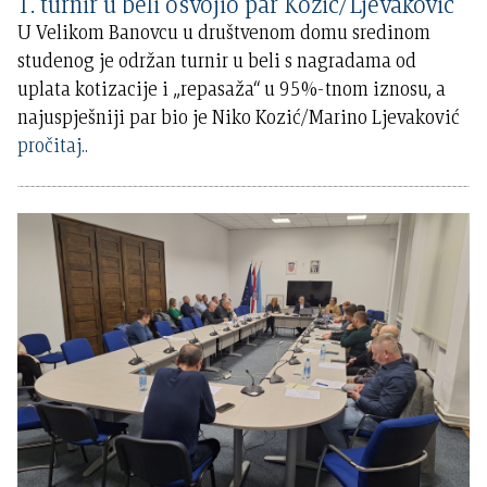
1. turnir u beli osvojio par Kozić/Ljevaković
U Velikom Banovcu u društvenom domu sredinom
studenog je održan turnir u beli s nagradama od
uplata kotizacije i „repasaža“ u 95%-tnom iznosu, a
najuspješniji par bio je Niko Kozić/Marino Ljevaković
pročitaj..