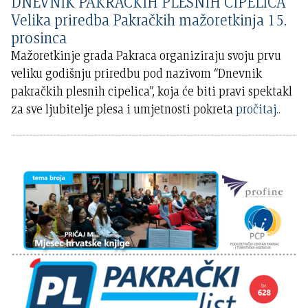
DNEVNIK PAKRAČKIH PLESNIH CIPELICA
Velika priredba Pakračkih mažoretkinja 15.
prosinca
Mažoretkinje grada Pakraca organiziraju svoju prvu
veliku godišnju priredbu pod nazivom “Dnevnik
pakračkih plesnih cipelica”, koja će biti pravi spektakl
za sve ljubitelje plesa i umjetnosti pokreta
pročitaj..