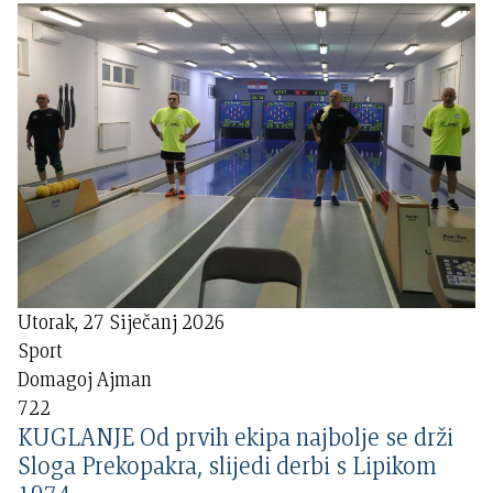
Utorak, 27 Siječanj 2026
Sport
Domagoj Ajman
722
KUGLANJE Od prvih ekipa najbolje se drži
Sloga Prekopakra, slijedi derbi s Lipikom