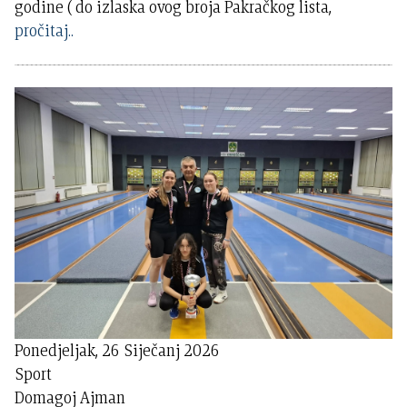
godine ( do izlaska ovog broja Pakračkog lista,
pročitaj..
Ponedjeljak, 26 Siječanj 2026
Sport
Domagoj Ajman