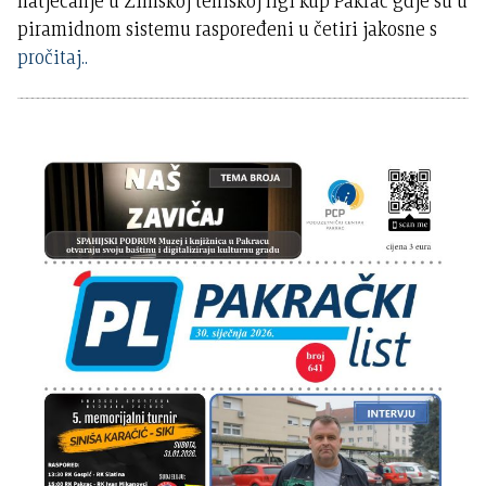
natjecanje u Zimskoj teniskoj ligi kup Pakrac gdje su u
piramidnom sistemu raspoređeni u četiri jakosne s
pročitaj..