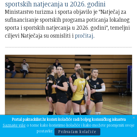
sportskih natjecanja u 2026. godini
Ministarstvo turizma i sporta objavilo je ''Natječaj za
sufinanciranje sportskih programa poticanja lokalnog
sporta i sportskih natjecanja u 2026. godini'', temeljni
ciljevi Natječaja su osmisliti i
pročitaj..
×
Portal pakrackilist.hr koristi kolačiće radi boljeg korisničkog iskustva
Saznajte više
o tome kako koristimo kolačiće i kako možete promjeniti svoje
postavke.
Prihvaćam kolačiće