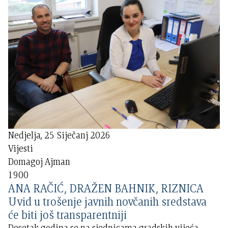
Nedjelja, 25 Siječanj 2026
Vijesti
Domagoj Ajman
1900
ANA RAČIĆ, DRAŽEN BAHNIK, RIZNICA
Uvid u trošenje javnih novčanih sredstava
će biti još transparentniji
Desetak godina se na sjednicama gradskih vijeća