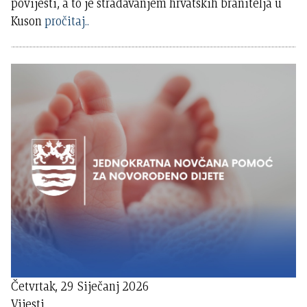
povijesti, a to je stradavanjem hrvatskih branitelja u
Kuson
pročitaj..
Četvrtak, 29 Siječanj 2026
Vijesti