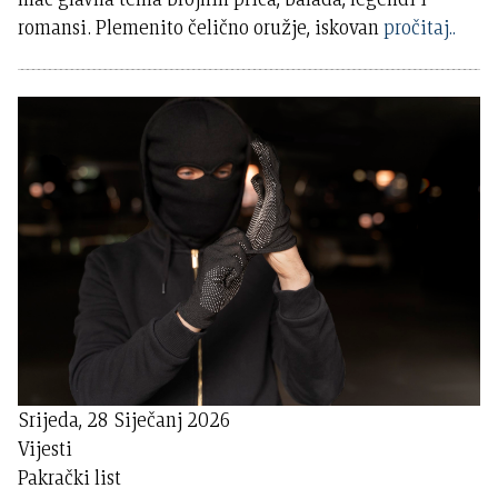
romansi. Plemenito čelično oružje, iskovan
pročitaj..
Srijeda, 28 Siječanj 2026
Vijesti
Pakrački list