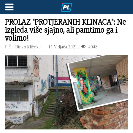
PROLAZ "PROTJERANIH KLINACA": Ne
izgleda više sjajno, ali pamtimo ga i
volimo!
PIŠE:
Dinko Kliček
11 Veljača 2021
4048