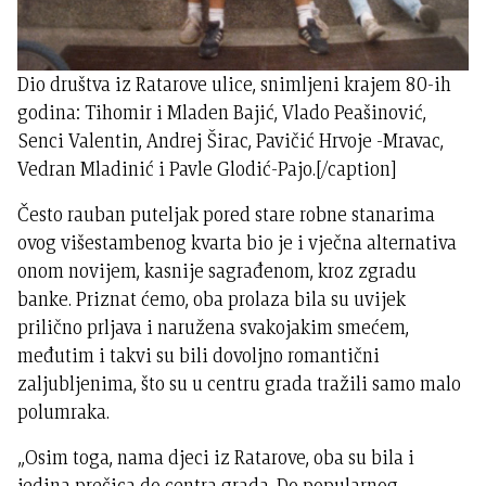
Dio društva iz Ratarove ulice, snimljeni krajem 80-ih
godina: Tihomir i Mladen Bajić, Vlado Peašinović,
Senci Valentin, Andrej Širac, Pavičić Hrvoje -Mravac,
Vedran Mladinić i Pavle Glodić-Pajo.[/caption]
Često rauban puteljak pored stare robne stanarima
ovog višestambenog kvarta bio je i vječna alternativa
onom novijem, kasnije sagrađenom, kroz zgradu
banke. Priznat ćemo, oba prolaza bila su uvijek
prilično prljava i naružena svakojakim smećem,
međutim i takvi su bili dovoljno romantični
zaljubljenima, što su u centru grada tražili samo malo
polumraka.
„Osim toga, nama djeci iz Ratarove, oba su bila i
jedina prečica do centra grada. Do popularnog