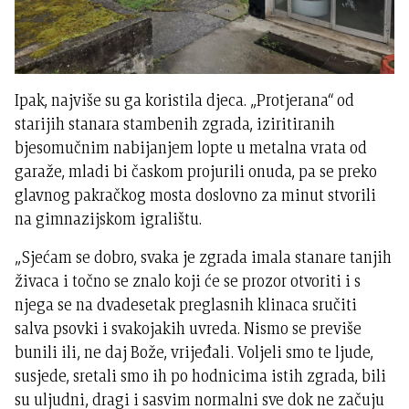
Ipak, najviše su ga koristila djeca. „Protjerana“ od
starijih stanara stambenih zgrada, iziritiranih
bjesomučnim nabijanjem lopte u metalna vrata od
garaže, mladi bi časkom projurili onuda, pa se preko
glavnog pakračkog mosta doslovno za minut stvorili
na gimnazijskom igralištu.
„Sjećam se dobro, svaka je zgrada imala stanare tanjih
živaca i točno se znalo koji će se prozor otvoriti i s
njega se na dvadesetak preglasnih klinaca sručiti
salva psovki i svakojakih uvreda. Nismo se previše
bunili ili, ne daj Bože, vrijeđali. Voljeli smo te ljude,
susjede, sretali smo ih po hodnicima istih zgrada, bili
su uljudni, dragi i sasvim normalni sve dok ne začuju