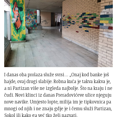
I danas oba prolaza služe svrsi… „Onaj kod banke još
hajde, ovaj drugi slabije. Robna kuća je takva kakva je,
a ni Partizan više ne izgleda najbolje. Što na kraju i ne
čudi. Novi klinci iz danas Preradovićeve ulice njeguju
nove navike. Umjesto lopte, milija im je tipkovnica pa
mnogi od njih i ne znaju gdje je i čemu služi Partizan,
Sokol ili kako ga već tko želi nazvati.