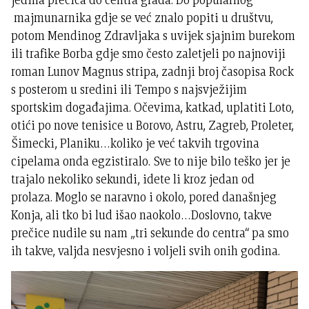
majmunarnika gdje se već znalo popiti u društvu,
potom Mendinog Zdravljaka s uvijek sjajnim burekom
ili trafike Borba gdje smo često zaletjeli po najnoviji
roman Lunov Magnus stripa, zadnji broj časopisa Rock
s posterom u sredini ili Tempo s najsvježijim
sportskim događajima. Očevima, katkad, uplatiti Loto,
otići po nove tenisice u Borovo, Astru, Zagreb, Proleter,
Šimecki, Planiku…koliko je već takvih trgovina
cipelama onda egzistiralo. Sve to nije bilo teško jer je
trajalo nekoliko sekundi, idete li kroz jedan od
prolaza. Moglo se naravno i okolo, pored današnjeg
Konja, ali tko bi lud išao naokolo…Doslovno, takve
prečice nudile su nam „tri sekunde do centra“ pa smo
ih takve, valjda nesvjesno i voljeli svih onih godina.