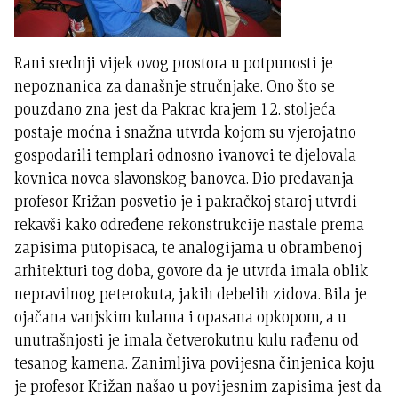
Rani srednji vijek ovog prostora u potpunosti je
nepoznanica za današnje stručnjake. Ono što se
pouzdano zna jest da Pakrac krajem 12. stoljeća
postaje moćna i snažna utvrda kojom su vjerojatno
gospodarili templari odnosno ivanovci te djelovala
kovnica novca slavonskog banovca. Dio predavanja
profesor Križan posvetio je i pakračkoj staroj utvrdi
rekavši kako određene rekonstrukcije nastale prema
zapisima putopisaca, te analogijama u obrambenoj
arhitekturi tog doba, govore da je utvrda imala oblik
nepravilnog peterokuta, jakih debelih zidova. Bila je
ojačana vanjskim kulama i opasana opkopom, a u
unutrašnjosti je imala četverokutnu kulu rađenu od
tesanog kamena. Zanimljiva povijesna činjenica koju
je profesor Križan našao u povijesnim zapisima jest da