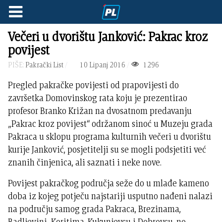
Večeri u dvorištu Janković: Pakrac kroz
povijest
PIŠE:
Pakrački List
10 Lipanj 2016
1296
Pregled pakračke povijesti od prapovijesti do
završetka Domovinskog rata koju je prezentirao
profesor Branko Križan na dvosatnom predavanju
„Pakrac kroz povijest“ održanom sinoć u Muzeju grada
Pakraca u sklopu programa kulturnih večeri u dvorištu
kurije Janković, posjetitelji su se mogli podsjetiti već
znanih činjenica, ali saznati i neke nove.
Povijest pakračkog područja seže do u mlađe kameno
doba iz kojeg potječu najstariji usputno nađeni nalazi
na području samog grada Pakraca, Brezinama,
Badljevini, Koritima, Kukunjevcu i Dobrovcu, no