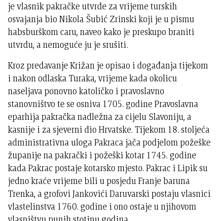
je vlasnik pakračke utvrde za vrijeme turskih
osvajanja bio Nikola Šubić Zrinski koji je u pismu
habsburškom caru, naveo kako je preskupo braniti
utvrdu, a nemoguće ju je srušiti.
Kroz predavanje Križan je opisao i događanja tijekom
i nakon odlaska Turaka, vrijeme kada okolicu
naseljava ponovno katoličko i pravoslavno
stanovništvo te se osniva 1705. godine Pravoslavna
eparhija pakračka nadležna za cijelu Slavoniju, a
kasnije i za sjeverni dio Hrvatske. Tijekom 18. stoljeća
administrativna uloga Pakraca jača podjelom požeške
županije na pakrački i požeški kotar 1745. godine
kada Pakrac postaje kotarsko mjesto. Pakrac i Lipik su
jedno kraće vrijeme bili u posjedu Franje baruna
Trenka, a grofovi Jankovići Daruvarski postaju vlasnici
vlastelinstva 1760. godine i ono ostaje u njihovom
vlasništvu punih stotinu godina.