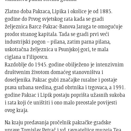
Zlatno doba Pakraca, Lipika i okolice je od 1885.
godine do Prvog svjetskog rata kada se gradi
željeznica Barcz-Pakrac-Banova Jaruga te omogućuje
prodor stranog kapitala. Tada se gradi prvi veći
industrijski pogon – pilana, zatim parna pilana,
uskotračna željeznica u Psunjskoj gori, te mala
ciglana u Filipovcu.
Razdoblje do 1945. godine obilježeno je intenzivnim
društvenim životom domaćeg stanovništva i
doseljenika. Pakrac gubi značajke ruralne i postaje
prava urbana sredina, grad obrtnika i trgovaca, a 1991.
godine Pakrac i Lipik postaju poprišta užasnih sukoba
i rata koji će uništiti i ono malo preostale povijesti
ovog kraja.
Na kraju predavanja pročelnik pakračke gradske
uprave Tomislav Petrač i v.d. ravnateljice muzeja Tea