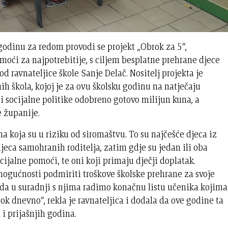
godinu za redom provodi se projekt „Obrok za 5“,
oći za najpotrebitije, s ciljem besplatne prehrane djece
od ravnateljice škole Sanje Delač. Nositelj projekta je
h škola, kojoj je za ovu školsku godinu na natječaju
 i socijalne politike odobreno gotovo milijun kuna, a
e županije.
ma koja su u riziku od siromaštvu. To su najčešće djeca iz
djeca samohranih roditelja, zatim gdje su jedan ili oba
ocijalne pomoći, te oni koji primaju dječji doplatak.
 mogućnosti podmiriti troškove školske prehrane za svoje
o da u suradnji s njima radimo konačnu listu učenika kojima
k dnevno“, rekla je ravnateljica i dodala da ove godine ta
 i prijašnjih godina.