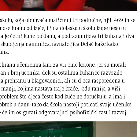
olu, koja obuhvaća matičnu i tri područne, njih 469 ih se
nose hranu od kuće, ili na dolasku u školu kupe nešto u
a je četiri kune po danu, a podrazumijeva tri kuhana i dva
oskupljenja namirnica, ravnateljica Delač kaže kako
una.
rehranu učenicima lani za vrijeme korone, jer su morali
anji broj učenika, dok su ostalima kuharice razvozile
na prehranu u blagovaonici, ali su djeca raspoređena u
 manji, kojima nastava traje kraće, jedu ranije, a viši
 problem što djeca često kod kuće ne doručkuju, a ima i
obrok u danu, tako da škola nastoji poticati svoje učenike
e im osigurati odgovarajući psihofizički rast i razvoj.