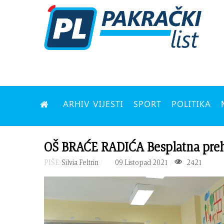
ARHIV VIJESTI
SPORT
POLITIKA
OŠ BRAĆE RADIĆA Besplatna preh
PIŠE:
Silvia Feltrin
09 Listopad 2021
2421