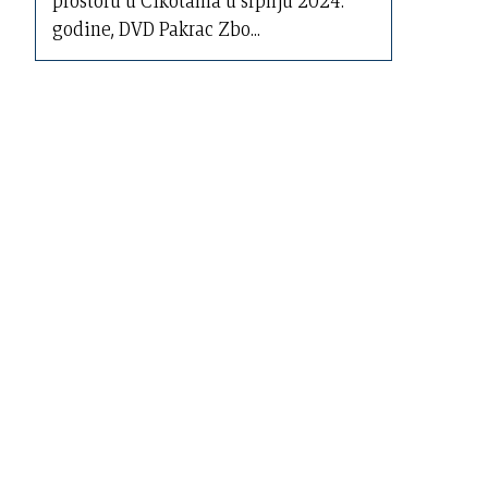
prostoru u Cikotama u srpnju 2024.
godine, DVD Pakrac Zbo...