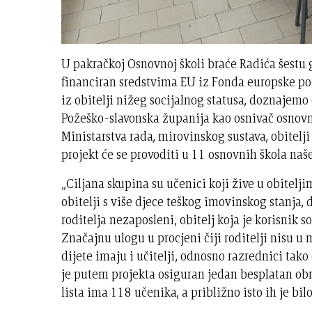
U pakračkoj Osnovnoj školi braće Radića šestu 
financiran sredstvima EU iz Fonda europske pom
iz obitelji nižeg socijalnog statusa, doznajemo 
Požeško-slavonska županija kao osnivač osnovni
Ministarstva rada, mirovinskog sustava, obitelji
projekt će se provoditi u 11 osnovnih škola naš
„Ciljana skupina su učenici koji žive u obitelji
obitelji s više djece teškog imovinskog stanja, 
roditelja nezaposleni, obitelj koja je korisnik s
Značajnu ulogu u procjeni čiji roditelji nisu u
dijete imaju i učitelji, odnosno razrednici tak
je putem projekta osiguran jedan besplatan obro
lista ima 118 učenika, a približno isto ih je bilo