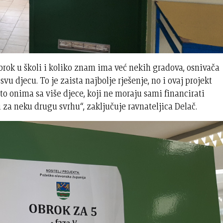
brok u školi i koliko znam ima već nekih gradova, osnivača
 svu djecu. To je zaista najbolje rješenje, no i ovaj projekt
to onima sa više djece, koji ne moraju sami financirati
 za neku drugu svrhu“, zaključuje ravnateljica Delač.