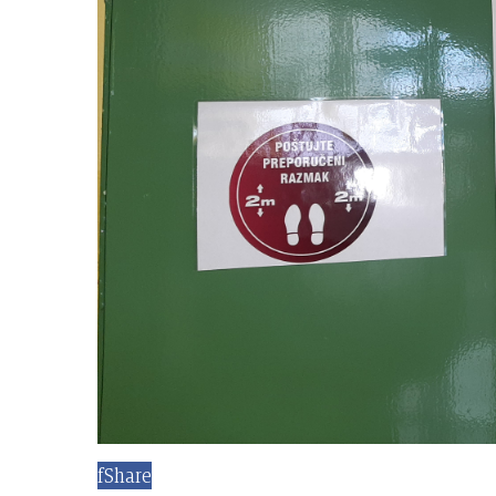
f
Share