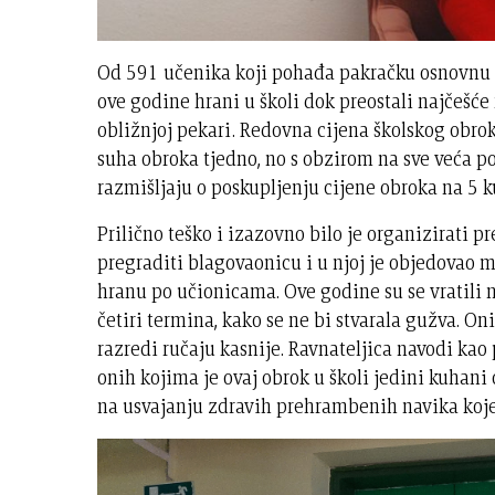
Od 591 učenika koji pohađa pakračku osnovnu šk
ove godine hrani u školi dok preostali najčešće 
obližnjoj pekari. Redovna cijena školskog obrok
suha obroka tjedno, no s obzirom na sve veća p
razmišljaju o poskupljenju cijene obroka na 5 k
Prilično teško i izazovno bilo je organizirati p
pregraditi blagovaonicu i u njoj je objedovao m
hranu po učionicama. Ove godine su se vratili 
četiri termina, kako se ne bi stvarala gužva. Oni
razredi ručaju kasnije. Ravnateljica navodi kao
onih kojima je ovaj obrok u školi jedini kuhani 
na usvajanju zdravih prehrambenih navika koje ć