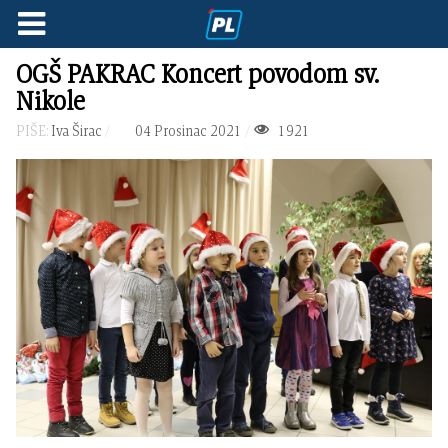
OGŠ PAKRAC Koncert povodom sv.
Nikole
PIŠE:
Iva Širac
04 Prosinac 2021
1921