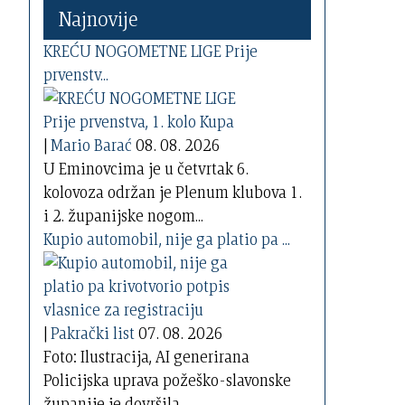
Najnovije
KREĆU NOGOMETNE LIGE Prije
prvenstv...
|
Mario Barać
08. 08. 2026
U Eminovcima je u četvrtak 6.
kolovoza održan je Plenum klubova 1.
i 2. županijske nogom...
Kupio automobil, nije ga platio pa ...
|
Pakrački list
07. 08. 2026
Foto: Ilustracija, AI generirana
Policijska uprava požeško-slavonske
županije je dovršila...