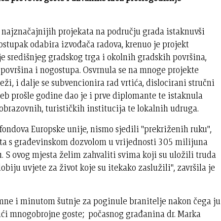
najznačajnijih projekata na području grada istaknuvši
postupak odabira izvođača radova, krenuo je projekt
je središnjeg gradskog trga i okolnih gradskih površina,
 površina i nogostupa. Osvrnula se na mnoge projekte
ži, i dalje se subvencionira rad vrtića, dislocirani stručni
eb prošle godine dao je i prve diplomante te istaknula
obrazovnih, turističkih institucija te lokalnih udruga.
z fondova Europske unije, nismo sjedili "prekriženih ruku",
ta s građevinskom dozvolom u vrijednosti 305 milijuna
u. S ovog mjesta želim zahvaliti svima koji su uložili truda
ju uvjete za život koje su itekako zaslužili", završila je
mne i minutom šutnje za poginule branitelje nakon čega ju
ajući mnogobrojne goste; počasnog građanina dr. Marka