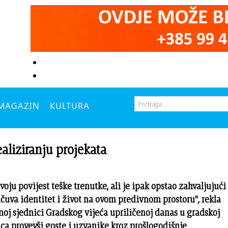
MAGAZIN
KULTURA
aliziranju projekata
voju povijest teške trenutke, ali je ipak opstao zahvaljujući
ačuva identitet i život na ovom predivnom prostoru", rekla
oj sjednici Gradskog vijeća upriličenoj danas u gradskoj
aca provevši goste i uzvanike kroz prošlogodišnje