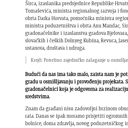
Širca, izaslanika predsjednice Republike Hrva
Tomaševića, ministra regionalnog razvoja i fo
obrta Darka Horvata, pomoćnika ministra regio
ministra poduzetništva i obrta Anu Mandac, Sini
gradonačelnike i izaslanstva gradova Bjelovara, 
slovačkih i čeških Dolnyeg Kubina, Revuca, Jase
ustanova, društava i udruga.
Krejči: Potrebno zajedničko zalaganje u osmišlj
Budući da nas ima tako malo, zaista nam je po
gradu u osmišljavanju i provođenju projekata. 
gradonačelnici koja je odgovorna za realizaci
sredstvima.
Znam da građani nisu zadovoljni brzinom obn
rata. Danas se ipak moramo prisjetiti ogromnih
bolnice, doma zdravlja, novog poduzetničkog in