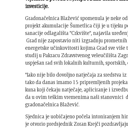
investicije.
Gradonačelnica Blažević spomenula je neke od 
projekt akumulacije Šumetlica čiji je u tijeku 
sanacije odlagališta "Crkvište", najavila uređen
Grad nije zapostavio niti izgradnju prometnih
energetske učinkovitosti kojima Grad sve više te
studij u Pakracu Zdravstvenog veleučilišta Zagr
uspješan rad svih lokalnih kulturnih, sportskih, 
"Iako nije bilo dovoljno natječaja za sredstva i
tako da danas imamo 15 pripremljenih projeka
kuna koji čekaju natječaje, apliciranje i izvedb
da u ovim teškim vremenima naši stanovnici dobi
gradonačelnica Blažević.
Sjednica je uobičajeno počela intoniranjem hi
je otvorio predsjednik Zoran Krejči pozdravlj