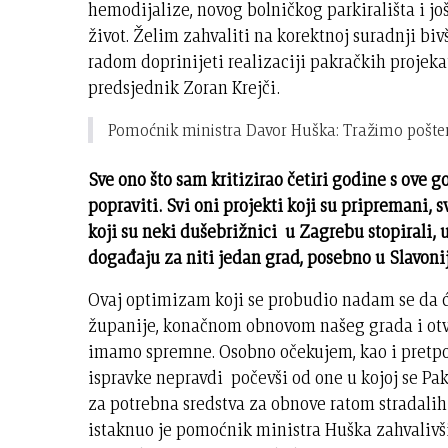
hemodijalize, novog bolničkog parkirališta i j
život. Želim zahvaliti na korektnoj suradnji b
radom doprinijeti realizaciji pakračkih projeka
predsjednik Zoran Krejči.
Pomoćnik ministra Davor Huška: Tražimo pošte
Sve ono što sam kritizirao četiri godine s ove
popraviti. Svi oni projekti koji su pripremani,
koji su neki dušebrižnici u Zagrebu stopirali, u
događaju za niti jedan grad, posebno u Slavonij
Ovaj optimizam koji se probudio nadam se da ć
županije, konačnom obnovom našeg grada i otv
imamo spremne. Osobno očekujem, kao i pretpos
ispravke nepravdi počevši od one u kojoj se Pak
za potrebna sredstva za obnove ratom stradalih 
istaknuo je pomoćnik ministra Huška zahvalivš