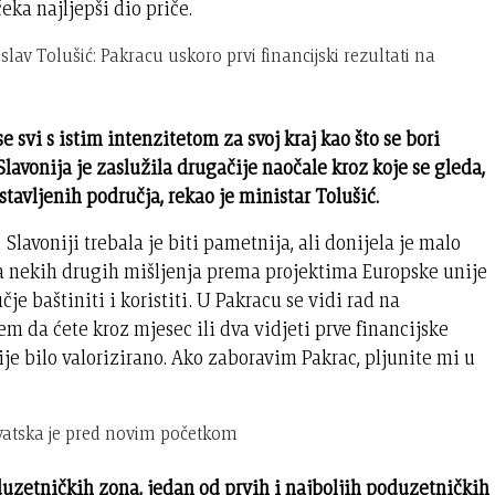
ka najljepši dio priče.
av Tolušić: Pakracu uskoro prvi financijski rezultati na
 svi s istim intenzitetom za svoj kraj kao što se bori
 Slavonija je zaslužila drugačije naočale kroz koje se gleda,
avljenih područja, rekao je ministar Tolušić.
Slavoniji trebala je biti pametnija, ali donijela je malo
a nekih drugih mišljenja prema projektima Europske unije
čje baštiniti i koristiti. U Pakracu se vidi rad na
em da ćete kroz mjesec ili dva vidjeti prve financijske
nije bilo valorizirano. Ako zaboravim Pakrac, pljunite mi u
rvatska je pred novim početkom
uzetničkih zona, jedan od prvih i najboljih poduzetničkih