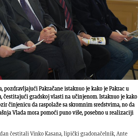
, pozdravljajući Pakračane istaknuo je kako je Pakrac u
, čestitajući gradskoj vlasti na učinjenom. Istaknuo je kako
zir činjenicu da raspolaže sa skromnim sredstvima, no da
adašnja Vlada mora pomoći puno više, posebno u realizaciji
dan čestitali Vinko Kasana, lipički gradonačelnik, Ante