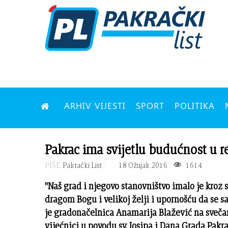
ARHIV VIJESTI
SPORT
POLITIKA
Pakrac ima svijetlu budućnost u re
PIŠE:
Pakrački List
18 Ožujak 2016
1614
"Naš grad i njegovo stanovništvo imalo je kroz s
dragom Bogu i velikoj želji i upornošću da se s
je gradonačelnica Anamarija Blažević na svečan
vijećnici u povodu sv. Josipa i Dana Grada Pakr