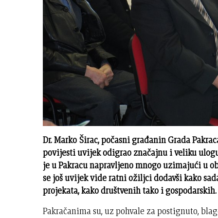
Dr. Marko Širac, počasni građanin Grada Pakraca
povijesti uvijek odigrao značajnu i veliku ulogu
je u Pakracu napravljeno mnogo uzimajući u ob
se još uvijek vide ratni ožiljci dodavši kako s
projekata, kako društvenih tako i gospodarskih.
Pakračanima su, uz pohvale za postignuto, blag