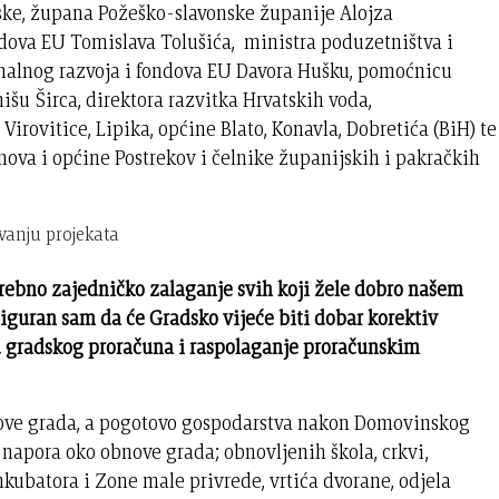
tske, župana Požeško-slavonske županije Alojza
ndova EU Tomislava Tolušića, ministra poduzetništva i
nalnog razvoja i fondova EU Davora Hušku, pomoćnicu
šu Širca, direktora razvitka Hrvatskih voda,
Virovitice, Lipika, općine Blato, Konavla, Dobretića (BiH) te
nova i općine Postrekov i čelnike županijskih i pakračkih
avanju projekata
trebno zajedničko zalaganje svih koji žele dobro našem
Siguran sam da će Gradsko vijeće biti dobar korektiv
ju gradskog proračuna i raspolaganje proračunskim
ove grada, a pogotovo gospodarstva nakon Domovinskog
 napora oko obnove grada; obnovljenih škola, crkvi,
kubatora i Zone male privrede, vrtića dvorane, odjela