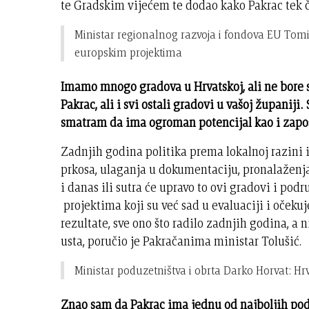
te Gradskim vijećem te dodao kako Pakrac tek če
Ministar regionalnog razvoja i fondova EU Tomisl
europskim projektima
Imamo mnogo gradova u Hrvatskoj, ali ne bore se
Pakrac, ali i svi ostali gradovi u vašoj županiji.
smatram da ima ogroman potencijal kao i zapost
Zadnjih godina politika prema lokalnoj razini i 
prkosa, ulaganja u dokumentaciju, pronalaženj
i danas ili sutra će upravo to ovi gradovi i podru
projektima koji su već sad u evaluaciji i očekuj
rezultate, sve ono što radilo zadnjih godina, a 
usta, poručio je Pakračanima ministar Tolušić.
Ministar poduzetništva i obrta Darko Horvat: H
Znao sam da Pakrac ima jednu od najboljih pod