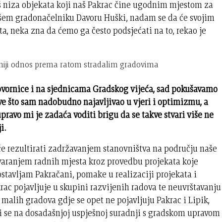
oš niza objekata koji naš Pakrac čine ugodnim mjestom za
ivšem gradonačelniku Davoru Huški, nadam se da će svojim
ta, neka zna da ćemo ga često podsjećati na to, rekao je
niji odnos prema ratom stradalim gradovima
 govornice i na sjednicama Gradskog vijeća, sad pokušavamo
 sve što sam nadobudno najavljivao u vjeri i optimizmu, a
pravo mi je zadaća voditi brigu da se takve stvari više ne
i.
e rezultirati zadržavanjem stanovništva na području naše
aranjem radnih mjesta kroz provedbu projekata koje
tavljam Pakračani, pomake u realizaciji projekata i
rac pojavljuje u skupini razvijenih radova te neuvrštavanju
malih gradova gdje se opet ne pojavljuju Pakrac i Lipik,
i se na dosadašnjoj uspješnoj suradnji s gradskom upravom