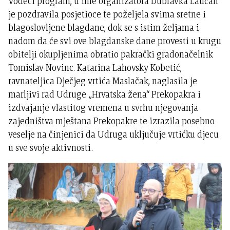
Vodeći program, u ime organizatora Dubravka Laučan
je pozdravila posjetioce te poželjela svima sretne i
blagoslovljene blagdane, dok se s istim željama i
nadom da će svi ove blagdanske dane provesti u krugu
obitelji okupljenima obratio pakrački gradonačelnik
Tomislav Novinc. Katarina Lahovsky Kobetić,
ravnateljica Dječjeg vrtića Maslačak, naglasila je
marljivi rad Udruge „Hrvatska žena“ Prekopakra i
izdvajanje vlastitog vremena u svrhu njegovanja
zajedništva mještana Prekopakre te izrazila posebno
veselje na činjenici da Udruga uključuje vrtićku djecu
u sve svoje aktivnosti.