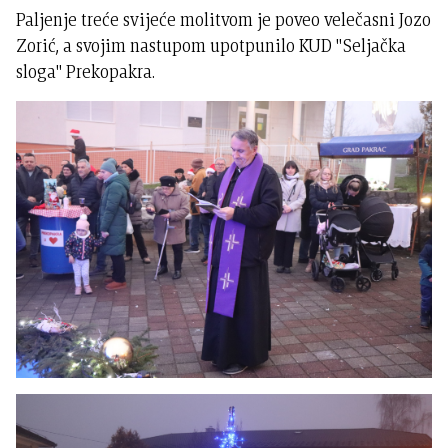
Paljenje treće svijeće molitvom je poveo velečasni Jozo
Zorić, a svojim nastupom upotpunilo KUD "Seljačka
sloga" Prekopakra.