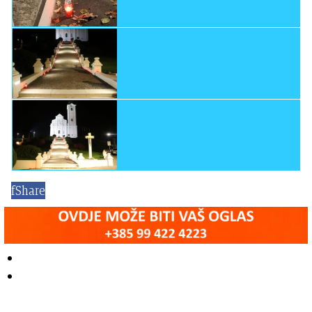
f
Share