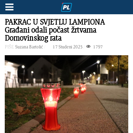
PAKRAC U SVJETLU LAMPIONA
Građani odali počast žrtvama
Domovinskog rata
PIŠE:
Suzana Bartolić
17 Studeni 2025
1797