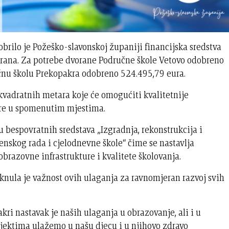
brilo je Požeško-slavonskoj županiji financijska sredstva
orana. Za potrebe dvorane Područne škole Vetovo odobreno
učnu školu Prekopakra odobreno 524.495,79 eura.
kvadratnih metara koje će omogućiti kvalitetnije
ture u spomenutim mjestima.
 bespovratnih sredstava „Izgradnja, rekonstrukcija i
nskog rada i cjelodnevne škole“ čime se nastavlja
brazovne infrastrukture i kvalitete školovanja.
knula je važnost ovih ulaganja za ravnomjeran razvoj svih
kri nastavak je naših ulaganja u obrazovanje, ali i u
jektima ulažemo u našu djecu i u njihovo zdravo