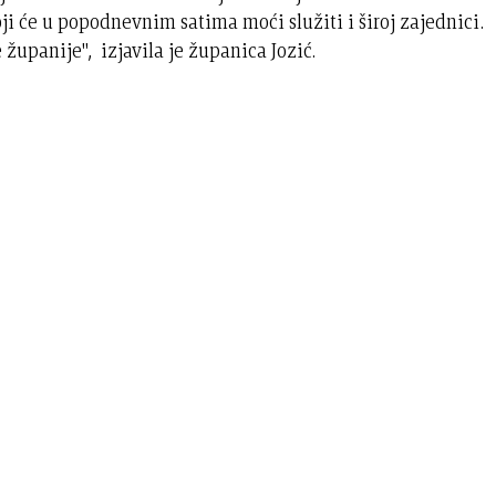
ji će u popodnevnim satima moći služiti i široj zajednici.
upanije", izjavila je županica Jozić.