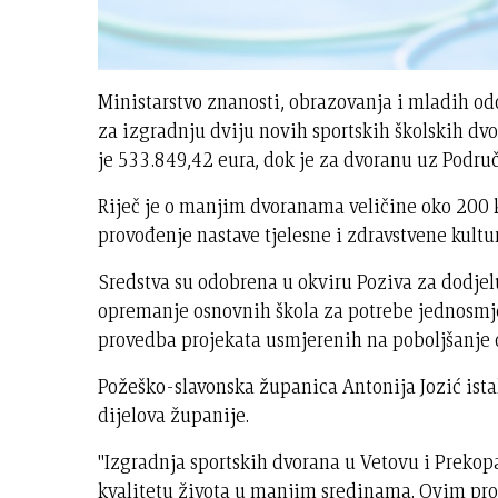
Ministarstvo znanosti, obrazovanja i mladih odo
za izgradnju dviju novih sportskih školskih dv
je 533.849,42 eura, dok je za dvoranu uz Podr
Riječ je o manjim dvoranama veličine oko 200 
provođenje nastave tjelesne i zdravstvene kul
Sredstva su odobrena u okviru Poziva za dodjelu
opremanje osnovnih škola za potrebe jednosmje
provedba projekata usmjerenih na poboljšanje o
Požeško-slavonska županica Antonija Jozić ista
dijelova županije.
"Izgradnja sportskih dvorana u Vetovu i Prekopa
kvalitetu života u manjim sredinama. Ovim pro