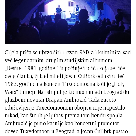
Cijela priča se ubrzo širi i izvan SAD-a i kulminira, sad
već legendarnim, drugim studijskim albumom
„Desire“ 1981. godine. Tu počinje i priča koja se tiče
ovog članka, tj. kad mladi Jovan Ćulibrk odlazi u Beč
1985. godine na koncert Tuxedomoona koji je „Holy
Wars” turneji. Na isti put je krenuo i mladi beogradski
glazbeni novinar Dragan Ambrozić. Tada začeto
oduševljenje Tuxedomoonom obojicu nije napustilo
nikad, kao što ih je ljubav prema tom bendu spojila.
Ambrozić je puno kasnije kao koncertni promotor
doveo Tuxedomoon u Beograd, a Jovan Ćulibrk postao