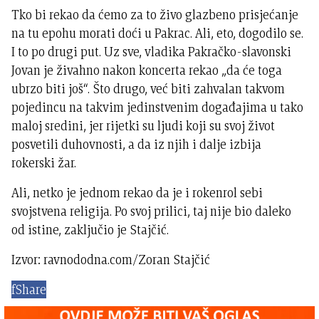
Tko bi rekao da ćemo za to živo glazbeno prisjećanje
na tu epohu morati doći u Pakrac. Ali, eto, dogodilo se.
I to po drugi put. Uz sve, vladika Pakračko-slavonski
Jovan je živahno nakon koncerta rekao „da će toga
ubrzo biti još“. Što drugo, već biti zahvalan takvom
pojedincu na takvim jedinstvenim događajima u tako
maloj sredini, jer rijetki su ljudi koji su svoj život
posvetili duhovnosti, a da iz njih i dalje izbija
rokerski žar.
Ali, netko je jednom rekao da je i rokenrol sebi
svojstvena religija. Po svoj prilici, taj nije bio daleko
od istine, zaključio je Stajčić.
Izvor: ravnododna.com/Zoran Stajčić
f
Share