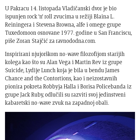
U Pakracu 14. listopada Vladičanski dvor je bio
ispunjen rock 'n' roll zvucima u režiji Blaina L.
Reiningera i Stevena Browna, alfe i omege grupe
Tuxedomoon osnovane 1977. godine u San Franciscu,
piše Zoran Stajčić za ravnododna.com.
Inspirirani njujorškom no-wave filozofijom starijih
kolega kao što su Alan Vega i Martin Rev iz grupe
Suicide, Lydije Lunch koja je bila u bendu James
Chance and the Contortions, kao i neizostavnih
pionira pokreta Robbyja Halla i Borisa Policebanda iz
grupe Jack Ruby, odlučili su razviti svoj jedinstveni
kabaretski no-wave zvuk na zapadnoj obali.