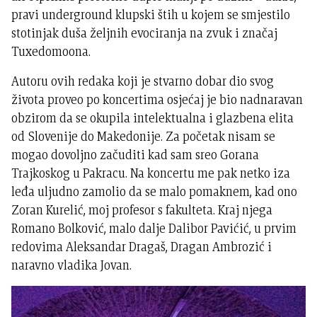
pravi underground klupski štih u kojem se smjestilo
stotinjak duša željnih evociranja na zvuk i značaj
Tuxedomoona.
Autoru ovih redaka koji je stvarno dobar dio svog
života proveo po koncertima osjećaj je bio nadnaravan
obzirom da se okupila intelektualna i glazbena elita
od Slovenije do Makedonije. Za početak nisam se
mogao dovoljno začuditi kad sam sreo Gorana
Trajkoskog u Pakracu. Na koncertu me pak netko iza
leđa uljudno zamolio da se malo pomaknem, kad ono
Zoran Kurelić, moj profesor s fakulteta. Kraj njega
Romano Bolković, malo dalje Dalibor Pavićić, u prvim
redovima Aleksandar Dragaš, Dragan Ambrozić i
naravno vladika Jovan.