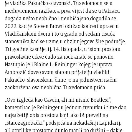
je vladika Pakračko-slavonski. Tuxedomoon se u
međuvremenu razišao, a prva vijest da se u Pakracu
događa nešto neobično i neubičajeno dogodila se
2022. kad je Steven Brown održao koncert upravo u
Vladičanskom dvoru i to u gradu od sedam tisuća
stanovnika kad se uzme u obzir njegovo šire područje.
Tri godine kasnije, tj. 14. listopada, u istom prostoru
pravoslavne crkve čudo za rock anale se ponovilo.
Nastupio je i Blaine L. Reininger kojeg je upravo
Ambrozić doveo svom starom prijatelju vladiki
Pakračko-slavonskom, čime je na jedinstven način
zaokružena ova neobična Tuxedomoon priča.
„Ovo izgleda kao Cavern, ali mi nismo Beatlesi“,
komentirao je Reininger u jednom trenutku i time dao
najsažetiji opis prostora koji, ako bi preveli na
„starozagrebački“ podsjeća na nekadašnji Lapidarij,
ali otprilike prostorno duplo manji po dužini – dakle,