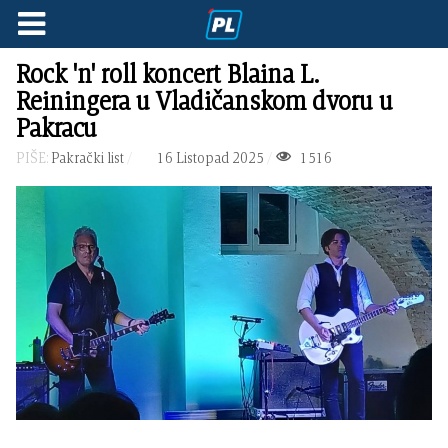
Rock 'n' roll koncert Blaina L.
Reiningera u Vladičanskom dvoru u
Pakracu
PIŠE:
Pakrački list
16 Listopad 2025
1516