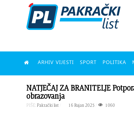
ARHIV VIJESTI
SPORT
POLITIKA
NATJEČAJ ZA BRANITELJE Potpora 
obrazovanja
PIŠE:
Pakrački list
16 Rujan 2025
1060