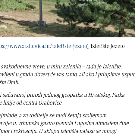
ps://www.orahovica.hr/izletiste-jezero
), Izletište Jezero
d svakodnevne vreve, u miru zelenila – tada je Izletište
vljeni u gradu dovest će vas tamo, ali ako i priupitate usput
šta Orah.
j i sačuvanoj prirodi jedinog geoparka u Hrvatskoj, Parka
 linije od centra Orahovice.
jmlađe, a za roditelje se nudi šetnja stoljetnom
a djecu, vrhunska gastro ponuda i ugodna atmosfera čine
mor i rekreaciju. U sklopu izletišta nalaze se mnogi