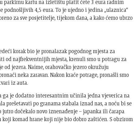
parkirnu kartu na izletištu platit ćete 3 eura radnim
e podnošljivih 4,5 eura. To je ujedno i jedina „ulaznica“
voreno za sve posjetitelje, tijekom dana, a kako ćemo ubrzo
ljedeći korak bio je pronalazak pogodnog mjesta za
ti od najfrekventnijih mjesta, krenuli smo u potragu za
 od jezera. Naime, orahovačko jezero okružuju
pronaći neka zaravan. Nakon kraće potrage, pronašli smo
tvari iz auta.
a ga je dodatno interesantnim učinila jedna vjeverica na
ala prešetavati po granama stabala iznad nas, a noću bi se
ko jutro dočekalo novo iznenađenje – japanka ili čarapa
 koji komad hrane koji nije bio dobro zaštićen. S obzirom