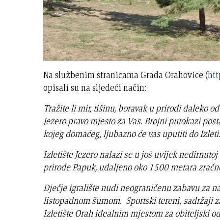
Na službenim stranicama Grada Orahovice (
htt
opisali su na sljedeći način:
Tražite li mir, tišinu, boravak u prirodi daleko o
Jezero pravo mjesto za Vas. Brojni putokazi posta
kojeg domaćeg, ljubazno će vas uputiti do Izleti
Izletište Jezero nalazi se u još uvijek nedirnuto
prirode Papuk, udaljeno oko 1500 metara zračne
Dječje igralište nudi neograničenu zabavu za na
listopadnom šumom. Sportski tereni, sadržaji z
Izletište Orah idealnim mjestom za obiteljski od