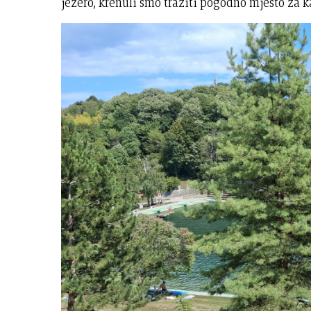
jezero, krenuli smo tražiti pogodno mjesto za 