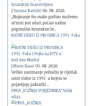
|
Suzana Bartolić
06. 08. 2026
„Najmanje što svake godine možemo
učiniti jest odati počast našim
poginulim hrvatskim br...
RATNI VIDEO IZ PROSINCA 1991. Foka
...
|
Mario Barać
05. 08. 2026
Veliko zanimanje pobudio je rijedak
ratni video iz 1991. u kojem se
pojavljuju pakrački ...
PRVA „VOŽNJA POBJEDNIKA“ Velik
odaz...