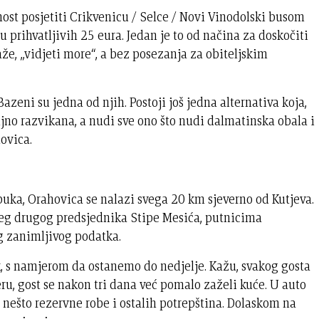
st posjetiti Crikvenicu / Selce / Novi Vinodolski busom
inu prihvatljivih 25 eura. Jedan je to od načina za doskočiti
aže, „vidjeti more“, a bez posezanja za obiteljskim
azeni su jedna od njih. Postoji još jedna alternativa koja,
jno razvikana, a nudi sve ono što nudi dalmatinska obala i
hovica.
ka, Orahovica se nalazi svega 20 km sjeverno od Kutjeva.
eg drugog predsjednika Stipe Mesića, putnicima
g zanimljivog podatka.
k, s namjerom da ostanemo do nedjelje. Kažu, svakog gosta
jeru, gost se nakon tri dana već pomalo zaželi kuće. U auto
, nešto rezervne robe i ostalih potrepština. Dolaskom na