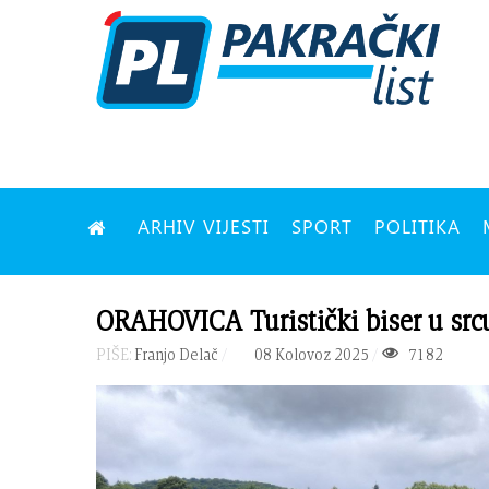
ARHIV VIJESTI
SPORT
POLITIKA
ORAHOVICA Turistički biser u src
PIŠE:
Franjo Delač
08 Kolovoz 2025
7182