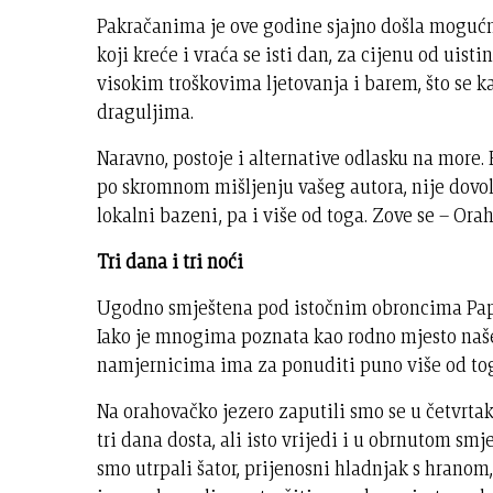
Pakračanima je ove godine sjajno došla mogućno
koji kreće i vraća se isti dan, za cijenu od uist
visokim troškovima ljetovanja i barem, što se k
draguljima.
Naravno, postoje i alternative odlasku na more. B
po skromnom mišljenju vašeg autora, nije dovol
lokalni bazeni, pa i više od toga. Zove se – Ora
Tri dana i tri noći
Ugodno smještena pod istočnim obroncima Papu
Iako je mnogima poznata kao rodno mjesto naš
namjernicima ima za ponuditi puno više od to
Na orahovačko jezero zaputili smo se u četvrta
tri dana dosta, ali isto vrijedi i u obrnutom sm
smo utrpali šator, prijenosni hladnjak s hranom