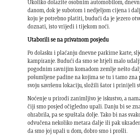
Ukoliko dolazite osobnim automobilom, dnevnu 
danom, dok je subotom i nedjeljom cijena i dalj
koju je potrebno platiti, budući da je jezero ot
doznati, isto vrijedi i tijekom noći.
Utaborili se na privatnom posjedu
Po dolasku i plaćanju dnevne parkirne karte, s
kampiranje. Budući da smo se htjeli malo udalji
pogodnim ravnijim komadom zemlje nešto dalje
pošumljene padine na kojima se tu i tamo zna 
svoju savršenu lokaciju, složili šator i prinijeli s
Noćenje u prirodi zanimljivo je iskustvo, a nam
čiji smo posjed očigledno upali. Danju bi se zn
ohrabrila, pa se spuštala dolje. Tako bi nas sva
odvučena nekoliko metara dalje ili pak ukraden
da smo joj upali u dom, dobro smo i prošli.