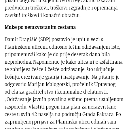
pisani odgovor u kojemu će biti egzaktno iskazani
predviđeni troškovi, troškovi izgradnje i opremanja,
završni troškovi i konačni obračun.
Muke po nerazvrstanim cestama
Damir Dragišić (SDP) postavio je upit u vezi s
Planinskom ulicom, odnosno lošim održavanjem iste,
pripomenuvši kako je do prije desetak dana bila
neprohodna. Napomenuo je kako ulica nije asfaltirana
te zahtijeva češće i žešće održavanje, što uključuje
košnju, orezivanje granja i nasipavanje. Na pitanje je
odgovorio Marijan Malogorski, pročelnik Upravnog
odjela za graditeljstvo i komunalne djelatnosti.
„Održavanje javnih površina vršimo prema ustaljenom
rasporedu. Vlastiti pogon ima plan za nerazvrstane
ceste u svih 42 naselja na području Grada Pakraca. Po
zaprimljenoj prijavi za Planinsku ulicu odmah sam