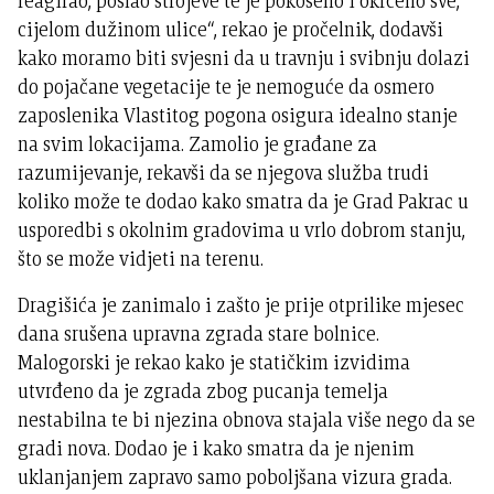
reagirao, poslao strojeve te je pokošeno i okrčeno sve,
cijelom dužinom ulice“, rekao je pročelnik, dodavši
kako moramo biti svjesni da u travnju i svibnju dolazi
do pojačane vegetacije te je nemoguće da osmero
zaposlenika Vlastitog pogona osigura idealno stanje
na svim lokacijama. Zamolio je građane za
razumijevanje, rekavši da se njegova služba trudi
koliko može te dodao kako smatra da je Grad Pakrac u
usporedbi s okolnim gradovima u vrlo dobrom stanju,
što se može vidjeti na terenu.
Dragišića je zanimalo i zašto je prije otprilike mjesec
dana srušena upravna zgrada stare bolnice.
Malogorski je rekao kako je statičkim izvidima
utvrđeno da je zgrada zbog pucanja temelja
nestabilna te bi njezina obnova stajala više nego da se
gradi nova. Dodao je i kako smatra da je njenim
uklanjanjem zapravo samo poboljšana vizura grada.