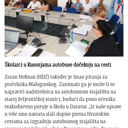
Školarci u Kusonjama autobuse dočekuju na cesti
Zoran Hofman (HDZ) također je imao pitanja za
pročelnika Malogorskog. Zanimalo ga je može li se
napraviti nadstrešnica na autobusnom stajalištu na
staroj željezničkoj stanici, budući da puno učenika
svakodnevno putuje u školu u Daruvar. „Iz naše uprave
u više smo navrata slali dopise prema Hrvatskim
cestama za izgradnju autobusnog stajališta na