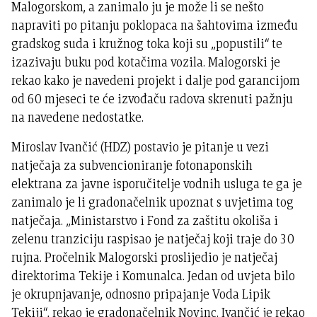
Malogorskom, a zanimalo ju je može li se nešto
napraviti po pitanju poklopaca na šahtovima između
gradskog suda i kružnog toka koji su „popustili“ te
izazivaju buku pod kotačima vozila. Malogorski je
rekao kako je navedeni projekt i dalje pod garancijom
od 60 mjeseci te će izvođaču radova skrenuti pažnju
na navedene nedostatke.
Miroslav Ivančić (HDZ) postavio je pitanje u vezi
natječaja za subvencioniranje fotonaponskih
elektrana za javne isporučitelje vodnih usluga te ga je
zanimalo je li gradonačelnik upoznat s uvjetima tog
natječaja. „Ministarstvo i Fond za zaštitu okoliša i
zelenu tranziciju raspisao je natječaj koji traje do 30
rujna. Pročelnik Malogorski proslijedio je natječaj
direktorima Tekije i Komunalca. Jedan od uvjeta bilo
je okrupnjavanje, odnosno pripajanje Voda Lipik
Tekiji“, rekao je gradonačelnik Novinc. Ivančić je rekao