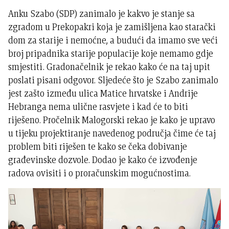
Anku Szabo (SDP) zanimalo je kakvo je stanje sa
zgradom u Prekopakri koja je zamišljena kao starački
dom za starije i nemoćne, a budući da imamo sve veći
broj pripadnika starije populacije koje nemamo gdje
smjestiti. Gradonačelnik je rekao kako će na taj upit
poslati pisani odgovor. Sljedeće što je Szabo zanimalo
jest zašto između ulica Matice hrvatske i Andrije
Hebranga nema ulične rasvjete i kad će to biti
riješeno. Pročelnik Malogorski rekao je kako je upravo
u tijeku projektiranje navedenog područja čime će taj
problem biti riješen te kako se čeka dobivanje
građevinske dozvole. Dodao je kako će izvođenje
radova ovisiti i o proračunskim mogućnostima.