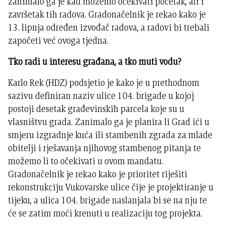
zanimalo ga je kad možemo očekivati početak, ali i
završetak tih radova. Gradonačelnik je rekao kako je
13. lipnja određen izvođač radova, a radovi bi trebali
započeti već ovoga tjedna.
Tko radi u interesu građana, a tko muti vodu?
Karlo Rek (HDZ) podsjetio je kako je u prethodnom
sazivu definiran naziv ulice 104. brigade u kojoj
postoji desetak građevinskih parcela koje su u
vlasništvu grada. Zanimalo ga je planira li Grad ići u
smjeru izgradnje kuća ili stambenih zgrada za mlade
obitelji i rješavanja njihovog stambenog pitanja te
možemo li to očekivati u ovom mandatu.
Gradonačelnik je rekao kako je prioritet riješiti
rekonstrukciju Vukovarske ulice čije je projektiranje u
tijeku, a ulica 104. brigade naslanjala bi se na nju te
će se zatim moći krenuti u realizaciju tog projekta.