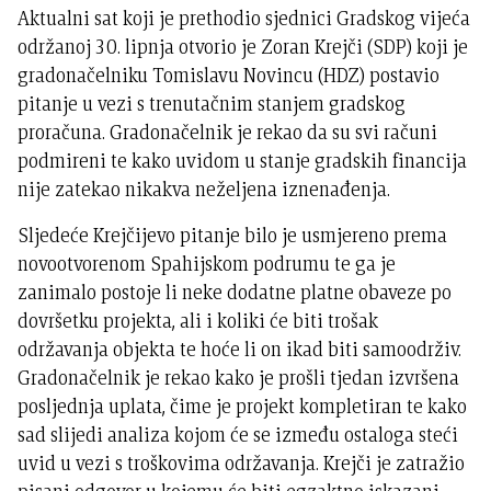
Aktualni sat koji je prethodio sjednici Gradskog vijeća
održanoj 30. lipnja otvorio je Zoran Krejči (SDP) koji je
gradonačelniku Tomislavu Novincu (HDZ) postavio
pitanje u vezi s trenutačnim stanjem gradskog
proračuna. Gradonačelnik je rekao da su svi računi
podmireni te kako uvidom u stanje gradskih financija
nije zatekao nikakva neželjena iznenađenja.
Sljedeće Krejčijevo pitanje bilo je usmjereno prema
novootvorenom Spahijskom podrumu te ga je
zanimalo postoje li neke dodatne platne obaveze po
dovršetku projekta, ali i koliki će biti trošak
održavanja objekta te hoće li on ikad biti samoodrživ.
Gradonačelnik je rekao kako je prošli tjedan izvršena
posljednja uplata, čime je projekt kompletiran te kako
sad slijedi analiza kojom će se između ostaloga steći
uvid u vezi s troškovima održavanja. Krejči je zatražio