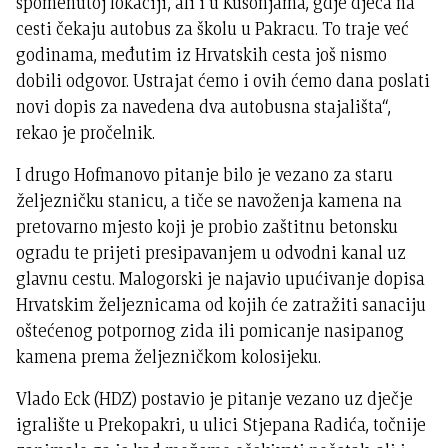
spomenutoj lokaciji, ali i u Kusonjama, gdje djeca na
cesti čekaju autobus za školu u Pakracu. To traje već
godinama, međutim iz Hrvatskih cesta još nismo
dobili odgovor. Ustrajat ćemo i ovih ćemo dana poslati
novi dopis za navedena dva autobusna stajališta“,
rekao je pročelnik.
I drugo Hofmanovo pitanje bilo je vezano za staru
željezničku stanicu, a tiče se navoženja kamena na
pretovarno mjesto koji je probio zaštitnu betonsku
ogradu te prijeti presipavanjem u odvodni kanal uz
glavnu cestu. Malogorski je najavio upućivanje dopisa
Hrvatskim željeznicama od kojih će zatražiti sanaciju
oštećenog potpornog zida ili pomicanje nasipanog
kamena prema željezničkom kolosijeku.
Vlado Eck (HDZ) postavio je pitanje vezano uz dječje
igralište u Prekopakri, u ulici Stjepana Radića, točnije