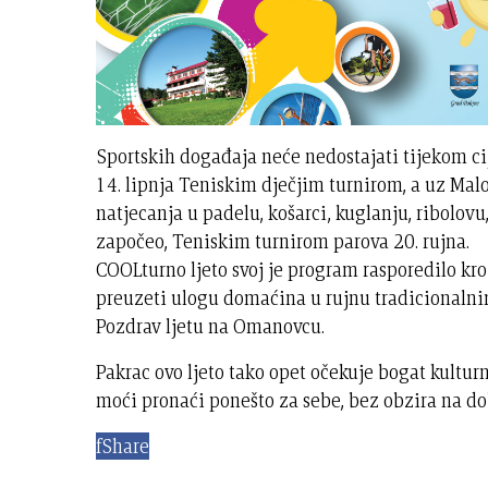
Sportskih događaja neće nedostajati tijekom cij
14. lipnja Teniskim dječjim turnirom, a uz Mal
natjecanja u padelu, košarci, kuglanju, ribolovu
započeo, Teniskim turnirom parova 20. rujna.
COOLturno ljeto svoj je program rasporedilo kro
preuzeti ulogu domaćina u rujnu tradicional
Pozdrav ljetu na Omanovcu.
Pakrac ovo ljeto tako opet očekuje bogat kultu
moći pronaći ponešto za sebe, bez obzira na dob
f
Share