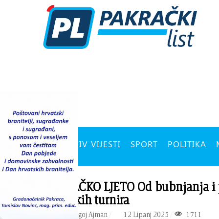
ARHIV VIJESTI
SPORT
POLITIKA
PAKRAČKO LJETO Od bubnjanja i 
sportskih turnira
PIŠE:
Domagoj Ajman
12 Lipanj 2025
1711