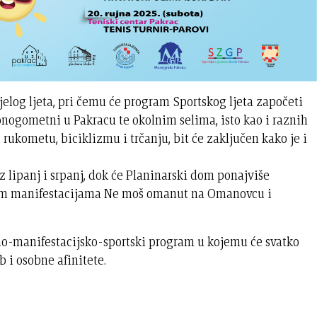
elog ljeta, pri čemu će program Sportskog ljeta započeti
onogometni u Pakracu te okolnim selima, isto kao i raznih
, rukometu, biciklizmu i trčanju, bit će zaključen kako je i
z lipanj i srpanj, dok će Planinarski dom ponajviše
nim manifestacijama Ne moš omanut na Omanovcu i
rno-manifestacijsko-sportski program u kojemu će svatko
 i osobne afinitete.