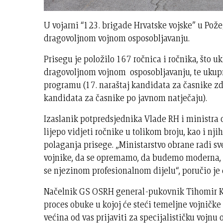
U vojarni “123. brigade Hrvatske vojske” u Pože
dragovoljnom vojnom osposobljavanju.
Prisegu je položilo 167 ročnica i ročnika, što u
dragovoljnom vojnom osposobljavanju, te ukup
programu (17. naraštaj kandidata za časnike zdra
kandidata za časnike po javnom natječaju).
Izaslanik potpredsjednika Vlade RH i ministra 
lijepo vidjeti ročnike u tolikom broju, kao i nji
polaganja prisege. „Ministarstvo obrane radi sv
vojnike, da se opremamo, da budemo moderna, os
se njezinom profesionalnom dijelu“, poručio je 
Načelnik GS OSRH general-pukovnik Tihomir Ku
proces obuke u kojoj će steći temeljne vojničke
većina od vas prijaviti za specijalističku vojnu 