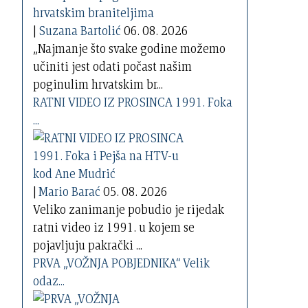
|
Suzana Bartolić
06. 08. 2026
„Najmanje što svake godine možemo
učiniti jest odati počast našim
poginulim hrvatskim br...
RATNI VIDEO IZ PROSINCA 1991. Foka
...
|
Mario Barać
05. 08. 2026
Veliko zanimanje pobudio je rijedak
ratni video iz 1991. u kojem se
pojavljuju pakrački ...
PRVA „VOŽNJA POBJEDNIKA“ Velik
odaz...