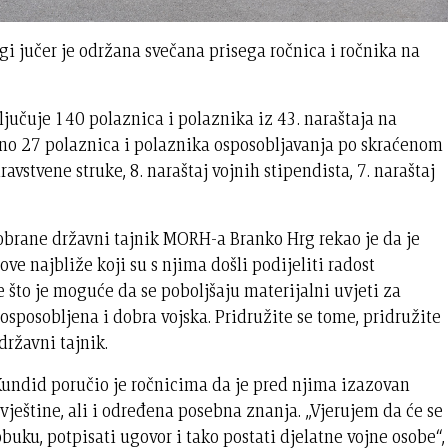
gi jučer je održana svečana prisega ročnica i ročnika na
ključuje 140 polaznica i polaznika iz 43. naraštaja na
no 27 polaznica i polaznika osposobljavanja po skraćenom
vstvene struke, 8. naraštaj vojnih stipendista, 7. naraštaj
obrane državni tajnik MORH-a Branko Hrg rekao je da je
hove najbliže koji su s njima došli podijeliti radost
e što je moguće da se poboljšaju materijalni uvjeti za
posobljena i dobra vojska. Pridružite se tome, pridružite
državni tajnik.
ndid poručio je ročnicima da je pred njima izazovan
 vještine, ali i određena posebna znanja. „Vjerujem da će se
obuku, potpisati ugovor i tako postati djelatne vojne osobe“,