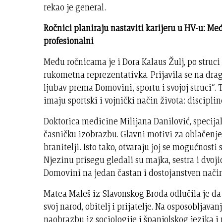
rekao je general.
Ročnici planiraju nastaviti karijeru u HV-u: Me
profesionalni
Među ročnicama je i Dora Kalaus Žulj, po struci
rukometna reprezentativka. Prijavila se na drago
ljubav prema Domovini, sportu i svojoj struci“.
imaju sportski i vojnički način života: disciplin
Doktorica medicine Milijana Danilović, specijal
časničku izobrazbu. Glavni motivi za oblačenje od
branitelji. Isto tako, otvaraju joj se mogućnost
Njezinu prisegu gledali su majka, sestra i dvoji
Domovini na jedan častan i dostojanstven način
Matea Maleš iz Slavonskog Broda odlučila je da 
svoj narod, obitelj i prijatelje. Na osposobljav
naobrazbu iz sociologije i španjolskog jezika i