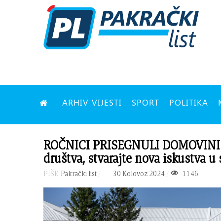
ARHIV VIJESTI
SPORT
POLITIKA
ROČNICI PRISEGNULI DOMOVINI „Pr
društva, stvarajte nova iskustva 
PIŠE:
Pakrački list
30 Kolovoz 2024
1146