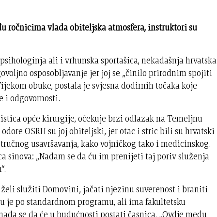
đu ročnicima vlada obiteljska atmosfera, instruktori su
 psihologinja ali i vrhunska sportašica, nekadašnja hrvatska
voljno osposobljavanje jer joj se „činilo prirodnim spojiti
 Tijekom obuke, postala je svjesna dodirnih točaka koje
e i odgovornosti.
istica opće kirurgije, očekuje brzi odlazak na Temeljnu
ore OSRH su joj obiteljski, jer otac i stric bili su hrvatski
i stručnog usavršavanja, kako vojničkog tako i medicinskog.
ca sinova: „Nadam se da ću im prenijeti taj poriv služenja
“.
želi služiti Domovini, jačati njezinu suverenost i braniti
anju je po standardnom programu, ali ima fakultetsku
 nada se da će u budućnosti postati časnica. „Ovdje među