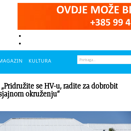
MAGAZIN
KULTURA
idružite se HV-u, radite za dobrobit
u sjajnom okruženju“