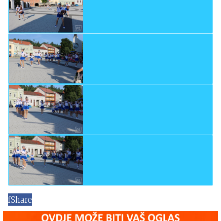
f
Share