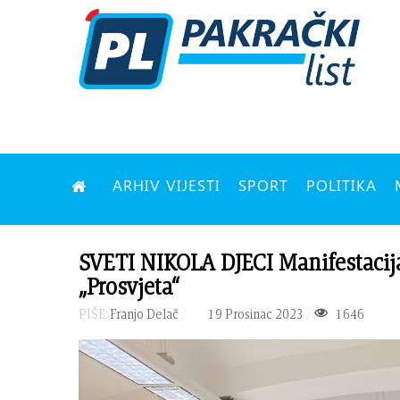
ARHIV VIJESTI
SPORT
POLITIKA
SVETI NIKOLA DJECI Manifestacija
„Prosvjeta“
PIŠE:
Franjo Delač
19 Prosinac 2023
1646