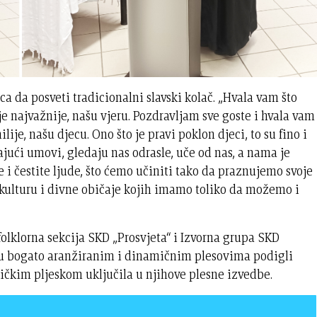
 da posveti tradicionalni slavski kolač. „Hvala vam što
 je najvažnije, našu vjeru. Pozdravljam sve goste i hvala vam
lije, našu djecu. Ono što je pravi poklon djeci, to su fino i
ajući umovi, gledaju nas odrasle, uče od nas, a nama je
e i čestite ljude, što ćemo učiniti tako da praznujemo svoje
i kulturu i divne običaje kojih imamo toliko da možemo i
olklorna sekcija SKD „Prosvjeta“ i Izvorna grupa SKD
 su bogato aranžiranim i dinamičnim plesovima podigli
mičkim pljeskom uključila u njihove plesne izvedbe.