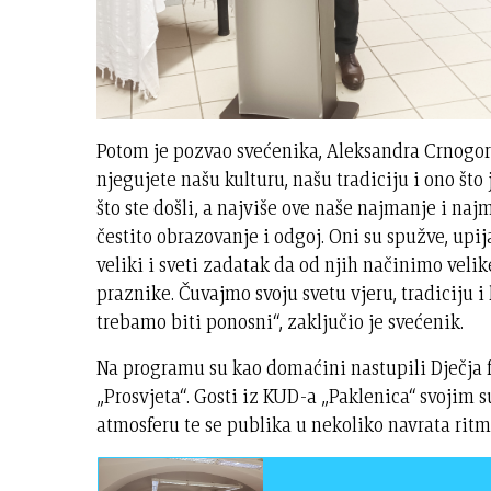
Potom je pozvao svećenika, Aleksandra Crnogorca
njegujete našu kulturu, našu tradiciju i ono što
što ste došli, a najviše ove naše najmanje i najmi
čestito obrazovanje i odgoj. Oni su spužve, upij
veliki i sveti zadatak da od njih načinimo velik
praznike. Čuvajmo svoju svetu vjeru, tradiciju 
trebamo biti ponosni“, zaključio je svećenik.
Na programu su kao domaćini nastupili Dječja f
„Prosvjeta“. Gosti iz KUD-a „Paklenica“ svojim
atmosferu te se publika u nekoliko navrata rit