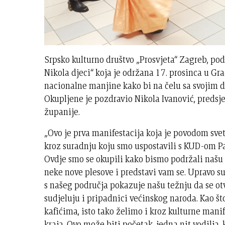
Srpsko kulturno društvo „Prosvjeta“ Zagreb, pod
Nikola djeci“ koja je održana 17. prosinca u Gra
nacionalne manjine kako bi na čelu sa svojim d
Okupljene je pozdravio Nikola Ivanović, preds
županije.
„Ovo je prva manifestacija koja je povodom svet
kroz suradnju koju smo uspostavili s KUD-om Pa
Ovdje smo se okupili kako bismo podržali našu f
neke nove plesove i predstavi vam se. Upravo s
s našeg područja pokazuje našu težnju da se 
sudjeluju i pripadnici većinskog naroda. Kao št
kafićima, isto tako želimo i kroz kulturne manif
kraja. Ovo može biti početak, jedna nit vodilj