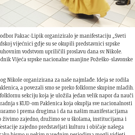
odbor Pakrac-Lipik organiziralo je manifestaciju „Sveti
dskoj vijećnici gdje su se okupili predstavnici srpske
uhovnim vodstvom upriličili proslavu dana sv. Nikole.
jednik Vijeća srpske nacionalne manjine Požeško-slavonske
og Nikole organizirana za naše najmlađe. Ideja se rodila
klenica, a povezali smo se preko folklorne skupine mladih.
olklornu sekciju koja je uložila jedan velik napor da nauči
uradnja s KUD-om Paklenica koja okuplja sve nacionalnosti
otvaramo i prema drugima i da na našim manifestacijama
o živimo zajedno, družimo se u školama, institucijama i
estacije zajedno predstavljati kulturu i običaje našega
a, kako bismo u nekim narednim periodima mogli vidjeti