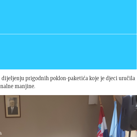
dijeljenju prigodnih poklon-paketića koje je djeci uručila
onalne manjine.