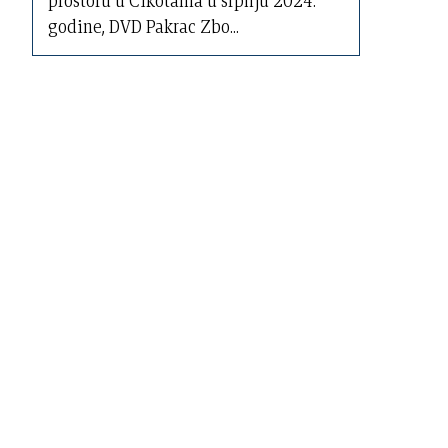
prostoru u Cikotama u srpnju 2024.
godine, DVD Pakrac Zbo...