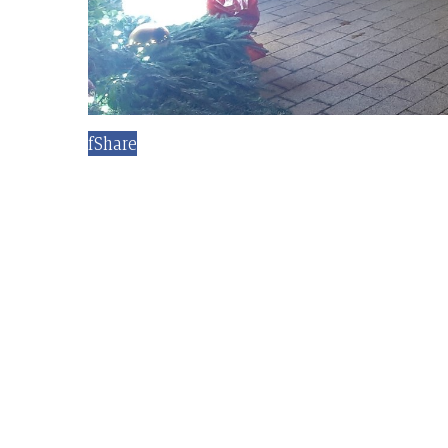
f
Share