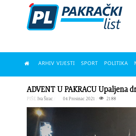
ARHIV VIJESTI
SPORT
POLITIKA
ADVENT U PAKRACU Upaljena dru
PIŠE:
Iva Širac
04 Prosinac 2021
2188