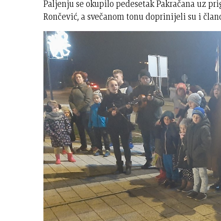
Paljenju se okupilo pedesetak Pakračana uz pri
Rončević, a svečanom tonu doprinijeli su i čla