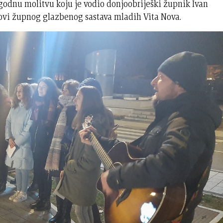
godnu molitvu koju je vodio donjoobriješki župnik Ivan
novi župnog glazbenog sastava mladih Vita Nova.