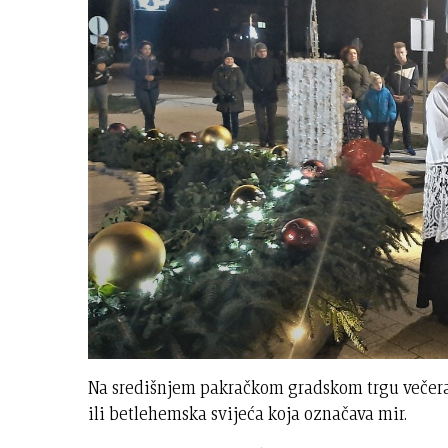
Na središnjem pakračkom gradskom trgu večeras
ili betlehemska svijeća koja označava mir.