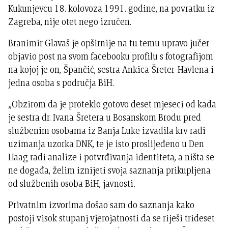
Kukunjevcu 18. kolovoza 1991. godine, na povratku iz
Zagreba, nije otet nego izručen.
Branimir Glavaš je opširnije na tu temu upravo jučer
objavio post na svom facebooku profilu s fotografijom
na kojoj je on, Špančić, sestra Ankica Šreter-Havlena i
jedna osoba s područja BiH.
„Obzirom da je proteklo gotovo deset mjeseci od kada
je sestra dr. Ivana Šretera u Bosanskom Brodu pred
službenim osobama iz Banja Luke izvadila krv radi
uzimanja uzorka DNK, te je isto proslijeđeno u Den
Haag radi analize i potvrđivanja identiteta, a ništa se
ne događa, želim iznijeti svoja saznanja prikupljena
od službenih osoba BiH, javnosti.
Privatnim izvorima došao sam do saznanja kako
postoji visok stupanj vjerojatnosti da se riješi trideset