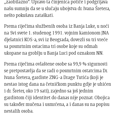
„zaobilazno“. Upravo ta činjenica potiče i podgrijava
našu sumnju da se u slučaju ubojstva dr. Ivana Šretera,
nešto pokušava zataškati.
Prema riječima službenih osoba iz Banja Luke, u noći
na Svi svete 1. studenog 1991. vojnim kamionom JNA
djelatnici KOS-a, svi iz Beograda, dovezli su tri vreće
sa posmrtnim ostacima tri osobe koje su odmah
ukopane na groblju u Banja Luci pod oznakom NN.
Prema riječima ovlaštene osobe sa 99,9 % sigurnosti
se pretpostavlja da se radi o posmrtnim ostatcima Dr.
Ivana Šretera, gardiste ZNG-a Drage Tutića (koji je
nestao istog dana na četničkom punktu gdje je uhićen
i dr. Šreter, oko 19 sati), zajedno sa još jednim
gardistom čiji identitet do danas nije poznat. Obojica
su također mučena i usmrćena, a i danas su na popisu
nestalih osoba.