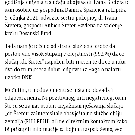
godišnja enigma u slučaju ubojstva dr. Ivana Šretera te
sam osobno uz gospodina Damira Špančića iz Lipika
5. ožujka 2021. odvezao sestru pokojnog dr. Ivana
Šretera, gospođu Ankicu Šreter-Havlena na vađenje
krvi u Bosanski Brod.
Tada nam je rečeno od strane službene osobe da
postoji vrlo visok stupanj vjerojatnosti (99,9%) da će
slučaj „dr. Šreter“ napokon biti riješen te da će u roku
dva do tri mjeseca dobiti odgovor iz Haga o nalazu
uzorka DNK.
Međutim, u međuvremenu se ništa ne događa i
odgovora nema. Ni pozitivnog, niti negativnog, osim
što su se za naš osobni angažman rješavanja slučaja
„dr. Šreter“ zainteresirale obavještajne službe obiju
zemalja (RH i RBiH), ali ne direktnim kontaktom kako
bi prikupili informacije sa kojima raspolažemo, već