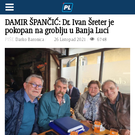
DAMIR ŠPANČIĆ: Dr. Ivan Šreter je
pokopan na groblju u Banja Luci
PIŠE:
Darko Baronica
26 Listopad 2021
6748