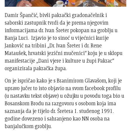
Damir Špančić, bivši pakrački gradonačelnik i
saborski zastupnik tvrdi da je prema njegovim
informacijama dr. Ivan Šreter pokopan na groblju u
Banja Luci. Izjavio je to sinoć u vijećnici kurije
Janković na tribini „Dr. Ivan Šreter i dr. Rene
Mataušek, hrvatski jezični mučenici“ koju je u sklopu
manifestacije „Dani vjere i kulture u župi Pakrac“
organizirala pakračka župa.
On je ispričao kako je s Branimirom Glavašom, koji je
upravo jučer to isto objavio na svom facebook profilu
(u nastavku tekst objave) u ožujku u povodu toga bio u
Bosanskom Brodu na razgovoru s osobom koja ima
saznanja da je tijelo dr. Šretera 1. studenog 1991.
godine dovezeno i sahranjeno kao NN osoba na
banjalučkom groblju.