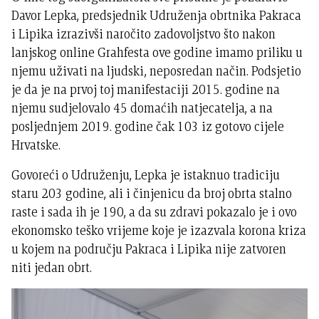
Davor Lepka, predsjednik Udruženja obrtnika Pakraca
i Lipika izrazivši naročito zadovoljstvo što nakon
lanjskog online Grahfesta ove godine imamo priliku u
njemu uživati na ljudski, neposredan način. Podsjetio
je da je na prvoj toj manifestaciji 2015. godine na
njemu sudjelovalo 45 domaćih natjecatelja, a na
posljednjem 2019. godine čak 103 iz gotovo cijele
Hrvatske.
Govoreći o Udruženju, Lepka je istaknuo tradiciju
staru 203 godine, ali i činjenicu da broj obrta stalno
raste i sada ih je 190, a da su zdravi pokazalo je i ovo
ekonomsko teško vrijeme koje je izazvala korona kriza
u kojem na području Pakraca i Lipika nije zatvoren
niti jedan obrt.