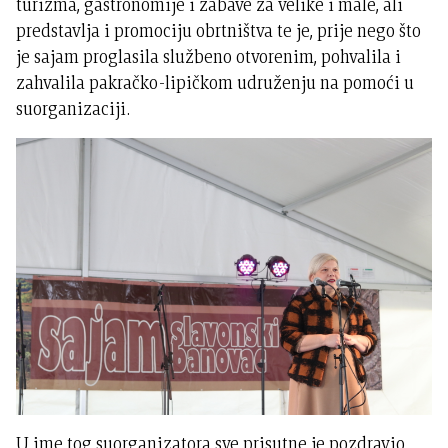
turizma, gastronomije i zabave za velike i male, ali
predstavlja i promociju obrtništva te je, prije nego što
je sajam proglasila službeno otvorenim, pohvalila i
zahvalila pakračko-lipičkom udruženju na pomoći u
suorganizaciji.
U ime tog suorganizatora sve prisutne je pozdravio