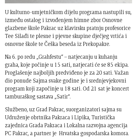
U kulturno-umjetničkom dijelu programa nastupili su,
između ostalog i izvođenjem himne zbor Osnovne
glazbene škole Pakrac uz klavirsku pratnju profesorice
Tee Silađi te plesne i pjevne skupine dječjeg vrtića i
osnovne škole te Češka beseda iz Prekopakre.
Na 6. po redu „Grahfestu“ – natjecanju u kuhanju
graha, koje počinje u 15 sati, natjecati će se 85 ekipa.
Proglašenje najboljih predviđeno je za 20 sati. Važan
dio ponude Sajma svake godine je i srednjevjekovni
program koji započinje u 18 sati. Od 21 sat je koncert
tamburaškog sastava „Satir“.
Službeno, uz Grad Pakrac, suorganizatori sajma su
Udruženje obrtnika Pakraca i Lipika, Turistička
zajednica Grada Pakraca i Lokalna razvojna agencija
PC Pakrac, a partner je Hrvatska gospodarska komora.