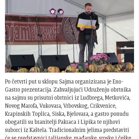
Po četvrti put u sklopu Sajma organizirana je Eno-
Gastro prezentacija. Zahvaljujući Udruženju obrtnika
na sajmu su prisutni obrtnici iz Ludbrega, Metkovića,
Novog Marofa, Vukovara, Vrbovskog, Crikvenice,
Krapinskih Toplica, Siska, Bjelovara, a gastro ponudu
obogatili su branitelji Pakraca i Lipika te njihovi
suborci iz Kaštela. Tradicionalnim jelima predstaviti
će se predstavnici talijanske, mađarske, srpske i češke