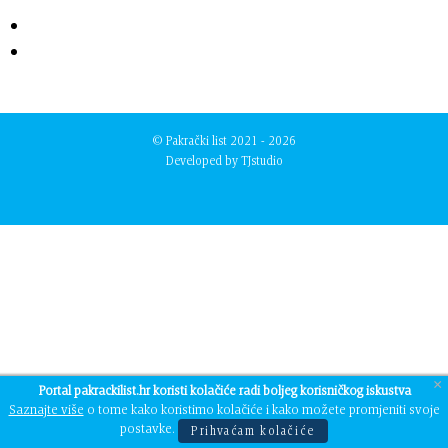
© Pakrački list 2021 - 2026
Developed by
TJstudio
×
Portal pakrackilist.hr koristi kolačiće radi boljeg korisničkog iskustva
Saznajte više
o tome kako koristimo kolačiće i kako možete promjeniti svoje
postavke.
Prihvaćam kolačiće