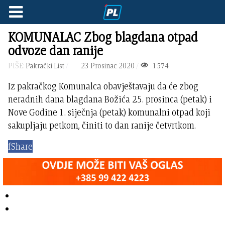
KOMUNALAC Zbog blagdana otpad
odvoze dan ranije
PIŠE:
Pakrački List
23 Prosinac 2020
1574
Iz pakračkog Komunalca obavještavaju da će zbog
neradnih dana blagdana Božića 25. prosinca (petak) i
Nove Godine 1. siječnja (petak) komunalni otpad koji
sakupljaju petkom, činiti to dan ranije četvrtkom.
f
Share