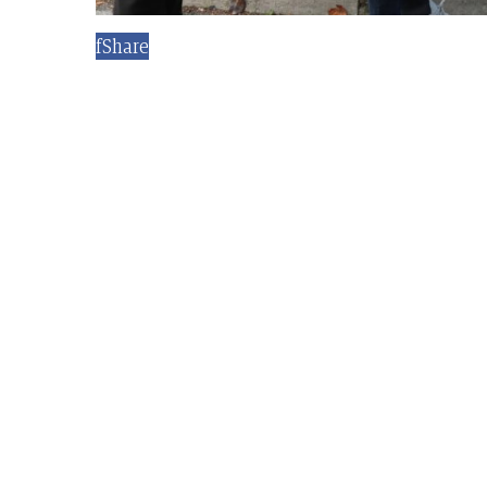
f
Share