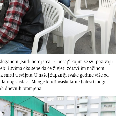
 sloganom „Budi heroj srca…Obećaj“, kojim se svi pozivaju
ebi i svima oko sebe da će živjeti zdravijim načinom
rok smrti u svijetu. U našoj županiji svake godine više od
kularnog sustava. Mnoge kardiovaskularne bolesti mogu
nih dnevnih promjena.