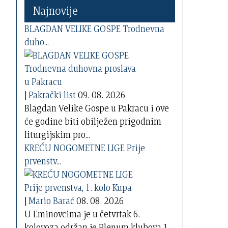
Najnovije
BLAGDAN VELIKE GOSPE Trodnevna
duho...
|
Pakrački list
09. 08. 2026
Blagdan Velike Gospe u Pakracu i ove
će godine biti obilježen prigodnim
liturgijskim pro...
KREĆU NOGOMETNE LIGE Prije
prvenstv...
|
Mario Barać
08. 08. 2026
U Eminovcima je u četvrtak 6.
kolovoza održan je Plenum klubova 1.