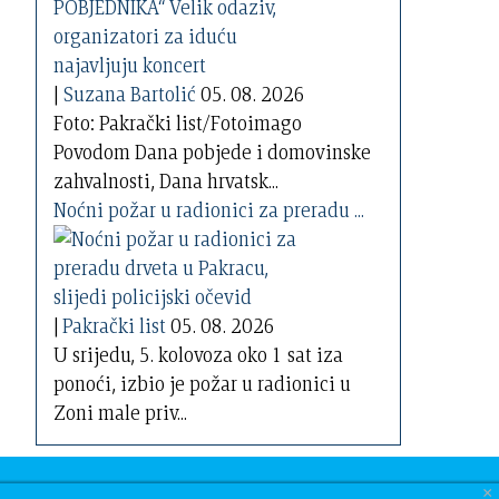
|
Suzana Bartolić
05. 08. 2026
Foto: Pakrački list/Fotoimago
Povodom Dana pobjede i domovinske
zahvalnosti, Dana hrvatsk...
Noćni požar u radionici za preradu ...
|
Pakrački list
05. 08. 2026
U srijedu, 5. kolovoza oko 1 sat iza
ponoći, izbio je požar u radionici u
Zoni male priv...
×
nama
| GDPR
| Oglasi
| Pretraga