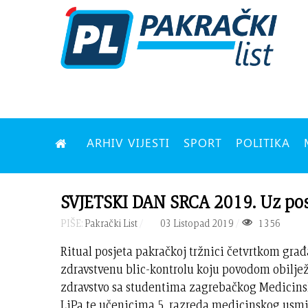
ARHIV VIJESTI
SPORT
POLITIKA
SVJETSKI DAN SRCA 2019. Uz posjet
PIŠE:
Pakrački List
03 Listopad 2019
1356
Ritual posjeta pakračkoj tržnici četvrtkom građ
zdravstvenu blic-kontrolu koju povodom obiljež
zdravstvo sa studentima zagrebačkog Medicinsk
LiPa te učenicima 5. razreda medicinskog usmje