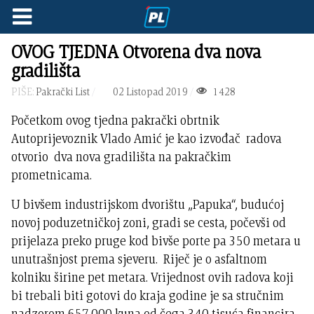
OVOG TJEDNA Otvorena dva nova
gradilišta
PIŠE:
Pakrački List
02 Listopad 2019
1428
Početkom ovog tjedna pakrački obrtnik
Autoprijevoznik Vlado Amić je kao izvođač radova
otvorio dva nova gradilišta na pakračkim
prometnicama.
U bivšem industrijskom dvorištu „Papuka“, budućoj
novoj poduzetničkoj zoni, gradi se cesta, počevši od
prijelaza preko pruge kod bivše porte pa 350 metara u
unutrašnjost prema sjeveru. Riječ je o asfaltnom
kolniku širine pet metara. Vrijednost ovih radova koji
bi trebali biti gotovi do kraja godine je sa stručnim
nadzorom 657.000 kuna od čega 340 tisuća financira