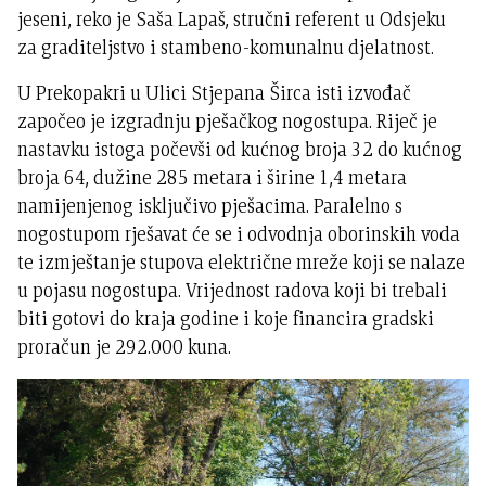
jeseni, reko je Saša Lapaš, stručni referent u Odsjeku
za graditeljstvo i stambeno-komunalnu djelatnost.
U Prekopakri u Ulici Stjepana Širca isti izvođač
započeo je izgradnju pješačkog nogostupa. Riječ je
nastavku istoga počevši od kućnog broja 32 do kućnog
broja 64, dužine 285 metara i širine 1,4 metara
namijenjenog isključivo pješacima. Paralelno s
nogostupom rješavat će se i odvodnja oborinskih voda
te izmještanje stupova električne mreže koji se nalaze
u pojasu nogostupa. Vrijednost radova koji bi trebali
biti gotovi do kraja godine i koje financira gradski
proračun je 292.000 kuna.