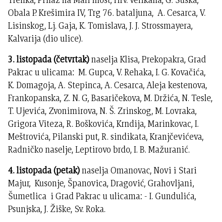
Obala P. Krešimira IV, Trg 76. bataljuna, A. Cesarca, V.
Lisinskog, Lj. Gaja, K. Tomislava, J. J. Strossmayera,
Kalvarija (dio ulice).
3. listopada (četvrtak)
naselja Klisa, Prekopakra, Grad
Pakrac u ulicama: M. Gupca, V. Rehaka, I. G. Kovačića,
K. Domagoja, A. Stepinca, A. Cesarca, Aleja kestenova,
Frankopanska, Z. N. G, Basaričekova, M. Držića, N. Tesle,
T. Ujevića, Zvonimirova, N. Š. Zrinskog, M. Lovraka,
Grigora Viteza, R. Boškovića, Krndija, Marinkovac, I.
Meštrovića, Pilanski put, R. sindikata, Kranjčevićeva,
Radničko naselje, Leptirovo brdo, I. B. Mažuranić.
4. listopada (petak)
naselja Omanovac, Novi i Stari
Majur, Kusonje, Španovica, Dragović, Grahovljani,
Šumetlica i Grad Pakrac u ulicama: - I. Gundulića,
Psunjska, J. Žiške, Sv. Roka.