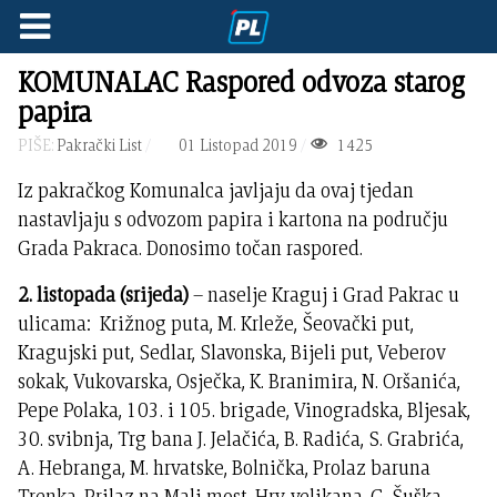
KOMUNALAC Raspored odvoza starog
papira
PIŠE:
Pakrački List
01 Listopad 2019
1425
Iz pakračkog Komunalca javljaju da ovaj tjedan
nastavljaju s odvozom papira i kartona na području
Grada Pakraca. Donosimo točan raspored.
2. listopada (srijeda)
– naselje Kraguj i Grad Pakrac u
ulicama: Križnog puta, M. Krleže, Šeovački put,
Kragujski put, Sedlar, Slavonska, Bijeli put, Veberov
sokak, Vukovarska, Osječka, K. Branimira, N. Oršanića,
Pepe Polaka, 103. i 105. brigade, Vinogradska, Bljesak,
30. svibnja, Trg bana J. Jelačića, B. Radića, S. Grabrića,
A. Hebranga, M. hrvatske, Bolnička, Prolaz baruna
Trenka, Prilaz na Mali most, Hrv. velikana, G. Šuška,