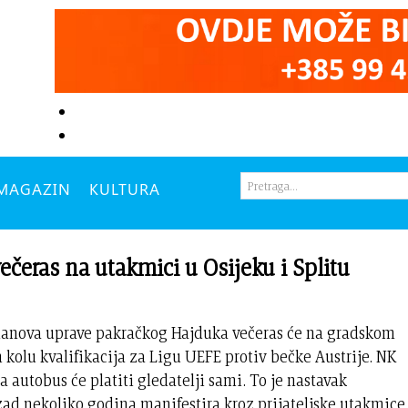
MAGAZIN
KULTURA
eras na utakmici u Osijeku i Splitu
i članova uprave pakračkog Hajduka večeras će na gradskom
 kolu kvalifikacija za Ligu UEFE protiv bečke Austrije. NK
 autobus će platiti gledatelji sami. To je nastavak
ad nekoliko godina manifestira kroz prijateljske utakmice