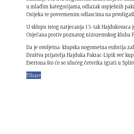
u mlađim kategorijama, odlazak uspješnih pak
Osijeka te povremenim odlascima na prvoligaš
U sklopu istog natjecanja 15-tak Hajdukovaca 
Osječana protiv poznatog nizozemskog kluba 
Da je ovoljetna klupska nogometna euforija zah
Društva prijatelja Hajduka Pakrac-Lipik već ku
Evertona što će se idućeg četvrtka igrati u Split
f
Share