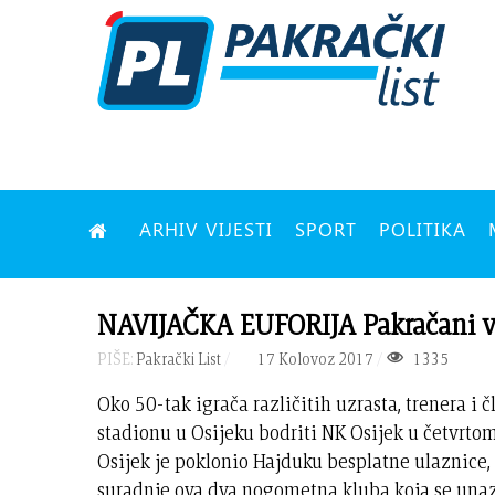
ARHIV VIJESTI
SPORT
POLITIKA
NAVIJAČKA EUFORIJA Pakračani več
PIŠE:
Pakrački List
17 Kolovoz 2017
1335
Oko 50-tak igrača različitih uzrasta, trenera 
stadionu u Osijeku bodriti NK Osijek u četvrtom
Osijek je poklonio Hajduku besplatne ulaznice, a
suradnje ova dva nogometna kluba koja se unaz