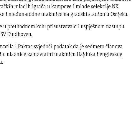
račkih mladih igrača u kampove i mlađe selekcije NK
ke i međunarodne utakmice na gradski stadion u Osijeku.
je u prethodnom kolu prisustvovalo i uspješnom nastupu
PSV Eindhoven.
vatila i Pakrac svjedoči podatak da je sedmero članova
pilo ulaznice za uzvratni utakmicu Hajduka i engleskog
u.