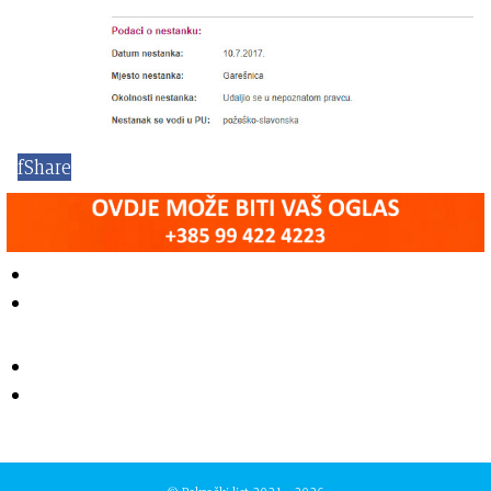
f
Share