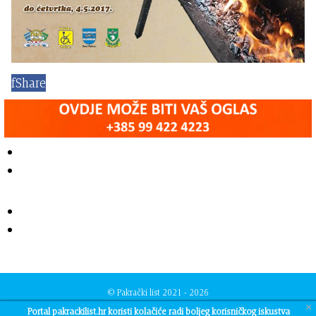
f
Share
© Pakrački list 2021 - 2026
Developed by
TJstudio
×
Portal pakrackilist.hr koristi kolačiće radi boljeg korisničkog iskustva