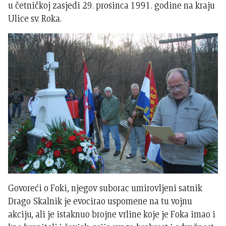
u četničkoj zasjedi 29. prosinca 1991. godine na kraju
Ulice sv. Roka.
Govoreći o Foki, njegov suborac umirovljeni satnik
Drago Skalnik je evocirao uspomene na tu vojnu
akciju, ali je istaknuo brojne vrline koje je Foka imao i