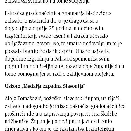
zahvalivši svima koji u tome sudjeluju.
Pakračka gradonačelnica Anamarija Blažević uz
zahvalu je istaknula da joj je drago da se o
događajima otprije 25 godina, naročito ovim
tragičnim koje svake jeseni u Pakracu učestalo
obilježavamo, govori. No, to smatra nedovoljnim te je
pozvala branitelje da ih zapišu. Ona je najavila
dogodine izgradnju u Pakracu spomenika svim
poginulim braniteljima te pozvala obje županije da u
tome pomognu jer se radi o zahtjevnom projektu.
Uskoro „Medalja zapadna Slavonija“
Alojz Tomašević, požeško-slavonski župan, uz riječi
zahvale nadogradio je misao pakračke gradonačelnice
proširivši ideju o zapisivanju povijesti i na školske
udžbenike. Župan je po prvi put u javnosti iznio
inicijativu s kojom je uz izaslanstva braniteljskih