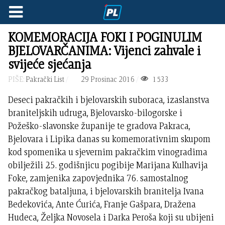
KOMEMORACIJA FOKI I POGINULIM
BJELOVARČANIMA: Vijenci zahvale i
svijeće sjećanja
PIŠE:
Pakrački List
29 Prosinac 2016
1533
Deseci pakračkih i bjelovarskih suboraca, izaslanstva
braniteljskih udruga, Bjelovarsko-bilogorske i
Požeško-slavonske županije te gradova Pakraca,
Bjelovara i Lipika danas su komemorativnim skupom
kod spomenika u sjevernim pakračkim vinogradima
obilježili 25. godišnjicu pogibije Marijana Kulhavija
Foke, zamjenika zapovjednika 76. samostalnog
pakračkog bataljuna, i bjelovarskih branitelja Ivana
Bedekovića, Ante Ćurića, Franje Gašpara, Dražena
Hudeca, Željka Novosela i Darka Peroša koji su ubijeni