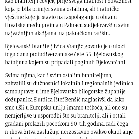
kao branitelj i čovjek, prije svega hrabrost i odvažnost
koja je bila primjer svima ostalima, ali i ratničke
vještine koje je stavio na raspolaganje u obranu
Hrvatske među prvima u Pakracu sudjelovavši u svim
najvažnijim akcijama na pakračkom ratištu.
Bjelovarski branitelj Ivica Vranjić govorio je o ulozi
toga dana protudiverzantske čete 55. bjelovarskog
bataljuna kojem su pripadali poginuli Bjelovarčani.
Svima njima, kao i svim ostalim braniteljima,
zahvalili su dužnosnici lokalnih i regionalnih jedinica
samouprave: u ime Bjelovarsko bilogorske županije
dožupanica Đurđica Ištef Benšić naglasivši da iako
smo ušli u Europsku uniju imamo teškoća, ali one su
nemjerljive u usporedbi što su branitelji, ali i ostali
građani prolazili početkom 90-tih godina, radi čega
njihova žrtva zaslužuje neizostavno ovakvo okupljanje