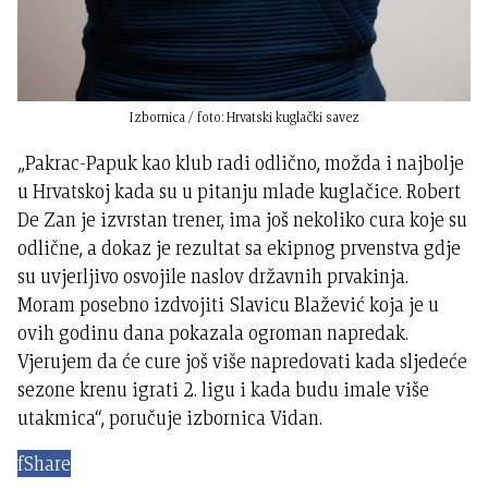
Izbornica / foto: Hrvatski kuglački savez
„Pakrac-Papuk kao klub radi odlično, možda i najbolje
u Hrvatskoj kada su u pitanju mlade kuglačice. Robert
De Zan je izvrstan trener, ima još nekoliko cura koje su
odlične, a dokaz je rezultat sa ekipnog prvenstva gdje
su uvjerljivo osvojile naslov državnih prvakinja.
Moram posebno izdvojiti Slavicu Blažević koja je u
ovih godinu dana pokazala ogroman napredak.
Vjerujem da će cure još više napredovati kada sljedeće
sezone krenu igrati 2. ligu i kada budu imale više
utakmica“, poručuje izbornica Vidan.
f
Share