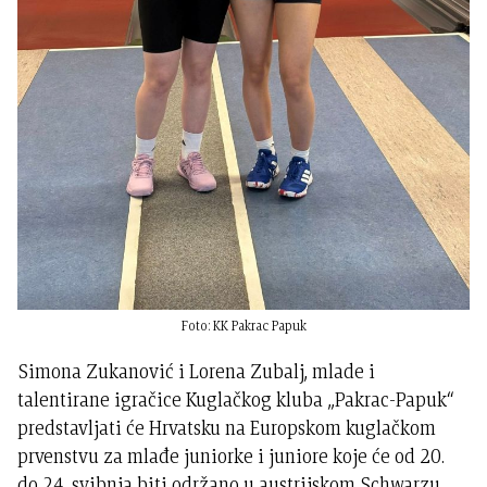
Foto: KK Pakrac Papuk
Simona Zukanović i Lorena Zubalj, mlade i
talentirane igračice Kuglačkog kluba „Pakrac-Papuk“
predstavljati će Hrvatsku na Europskom kuglačkom
prvenstvu za mlađe juniorke i juniore koje će od 20.
do 24. svibnja biti održano u austrijskom Schwarzu.