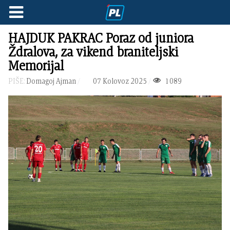
HAJDUK PAKRAC Poraz od juniora
Ždralova, za vikend braniteljski
Memorijal
PIŠE:
Domagoj Ajman
07 Kolovoz 2025
1089