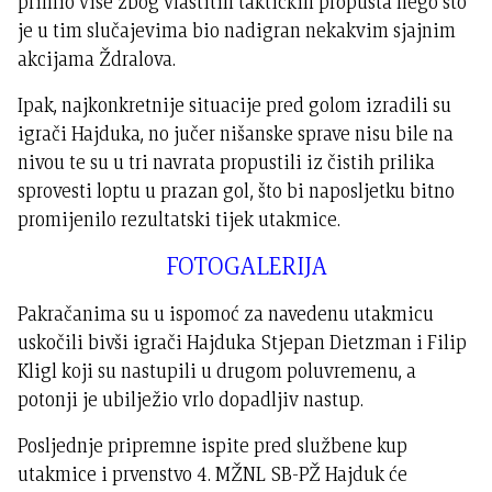
primio više zbog vlastitih taktičkih propusta nego što
je u tim slučajevima bio nadigran nekakvim sjajnim
akcijama Ždralova.
Ipak, najkonkretnije situacije pred golom izradili su
igrači Hajduka, no jučer nišanske sprave nisu bile na
nivou te su u tri navrata propustili iz čistih prilika
sprovesti loptu u prazan gol, što bi naposljetku bitno
promijenilo rezultatski tijek utakmice.
FOTOGALERIJA
Pakračanima su u ispomoć za navedenu utakmicu
uskočili bivši igrači Hajduka Stjepan Dietzman i Filip
Kligl koji su nastupili u drugom poluvremenu, a
potonji je ubilježio vrlo dopadljiv nastup.
Posljednje pripremne ispite pred službene kup
utakmice i prvenstvo 4. MŽNL SB-PŽ Hajduk će