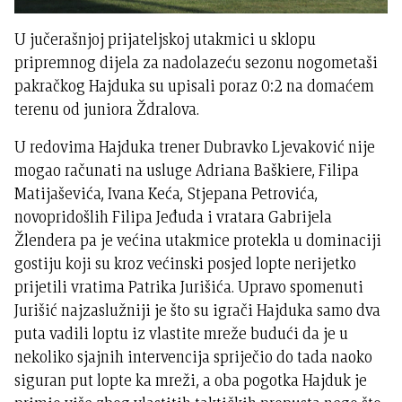
U jučerašnjoj prijateljskoj utakmici u sklopu
pripremnog dijela za nadolazeću sezonu nogometaši
pakračkog Hajduka su upisali poraz 0:2 na domaćem
terenu od juniora Ždralova.
U redovima Hajduka trener Dubravko Ljevaković nije
mogao računati na usluge Adriana Baškiere, Filipa
Matijaševića, Ivana Keća, Stjepana Petrovića,
novopridošlih Filipa Jeđuda i vratara Gabrijela
Žlendera pa je većina utakmice protekla u dominaciji
gostiju koji su kroz većinski posjed lopte nerijetko
prijetili vratima Patrika Jurišića. Upravo spomenuti
Jurišić najzaslužniji je što su igrači Hajduka samo dva
puta vadili loptu iz vlastite mreže budući da je u
nekoliko sjajnih intervencija spriječio do tada naoko
siguran put lopte ka mreži, a oba pogotka Hajduk je