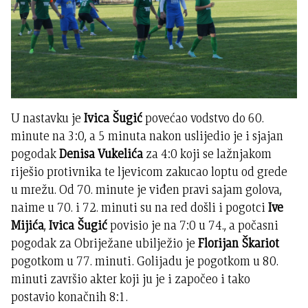
U nastavku je
Ivica Šugić
povećao vodstvo do 60.
minute na 3:0, a 5 minuta nakon uslijedio je i sjajan
pogodak
Denisa Vukelića
za 4:0 koji se lažnjakom
riješio protivnika te ljevicom zakucao loptu od grede
u mrežu. Od 70. minute je viđen pravi sajam golova,
naime u 70. i 72. minuti su na red došli i pogotci
Ive
Mijića
,
Ivica Šugić
povisio je na 7:0 u 74., a počasni
pogodak za Obriježane ubilježio je
Florijan Škariot
pogotkom u 77. minuti. Golijadu je pogotkom u 80.
minuti završio akter koji ju je i započeo i tako
postavio konačnih 8:1.