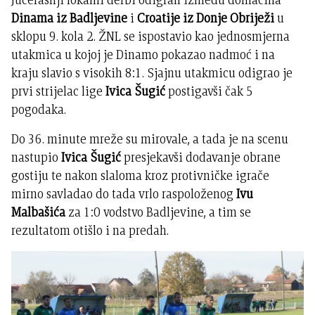
Dinama iz Badljevine
i
Croatije iz Donje Obriježi
u
sklopu 9. kola 2. ŽNL se ispostavio kao jednosmjerna
utakmica u kojoj je Dinamo pokazao nadmoć i na
kraju slavio s visokih 8:1. Sjajnu utakmicu odigrao je
prvi strijelac lige
Ivica Šugić
postigavši čak 5
pogodaka.
Do 36. minute mreže su mirovale, a tada je na scenu
nastupio
Ivica Šugić
presjekavši dodavanje obrane
gostiju te nakon slaloma kroz protivničke igrače
mirno savladao do tada vrlo raspoloženog
Ivu
Malbašića
za 1:0 vodstvo Badljevine, a tim se
rezultatom otišlo i na predah.