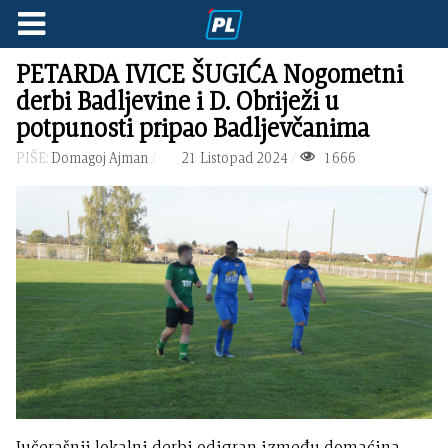
PETARDA IVICE ŠUGIĆA Nogometni
derbi Badljevine i D. Obriježi u
potpunosti pripao Badljevčanima
PIŠE:
Domagoj Ajman
21 Listopad 2024
1666
Jučerašnji lokalni derbi odigran između domaćina