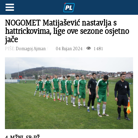
NOGOMET Matijašević nastavlja s
hattrickovima, lige ove sezone osjetno
jače
PIŠE:
Domagoj Ajman
04 Rujan 2024
1481
4. MŽNL SB-PŽ