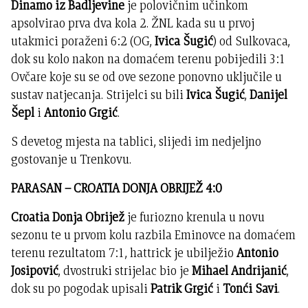
Dinamo iz Badljevine
je polovičnim učinkom
apsolvirao prva dva kola 2. ŽNL kada su u prvoj
utakmici poraženi 6:2 (OG,
Ivica Šugić
) od Sulkovaca,
dok su kolo nakon na domaćem terenu pobijedili 3:1
Ovčare koje su se od ove sezone ponovno uključile u
sustav natjecanja. Strijelci su bili
Ivica Šugić
,
Danijel
Šepl
i
Antonio Grgić
.
S devetog mjesta na tablici, slijedi im nedjeljno
gostovanje u Trenkovu.
PARASAN – CROATIA DONJA OBRIJEŽ 4:0
Croatia Donja Obrijež
je furiozno krenula u novu
sezonu te u prvom kolu razbila Eminovce na domaćem
terenu rezultatom 7:1, hattrick je ubilježio
Antonio
Josipović
, dvostruki strijelac bio je
Mihael Andrijanić
,
dok su po pogodak upisali
Patrik Grgić
i
Tonći Savi
.