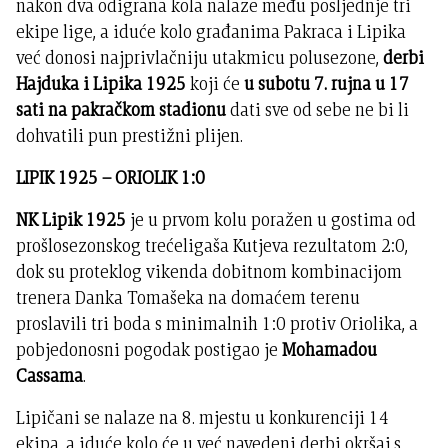
nakon dva odigrana kola nalaze među posljednje tri
ekipe lige, a iduće kolo građanima Pakraca i Lipika
već donosi najprivlačniju utakmicu polusezone,
derbi
Hajduka i Lipika 1925
koji će
u subotu 7. rujna u 17
sati na pakračkom stadionu
dati sve od sebe ne bi li
dohvatili pun prestižni plijen.
LIPIK 1925 – ORIOLIK 1:0
NK Lipik 1925
je u prvom kolu poražen u gostima od
prošlosezonskog trećeligaša Kutjeva rezultatom 2:0,
dok su proteklog vikenda dobitnom kombinacijom
trenera Danka Tomašeka na domaćem terenu
proslavili tri boda s minimalnih 1:0 protiv Oriolika, a
pobjedonosni pogodak postigao je
Mohamadou
Cassama
.
Lipičani se nalaze na 8. mjestu u konkurenciji 14
ekipa, a iduće kolo će u već navedeni derbi okršaj s