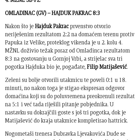
OMLADINAC (GV) – HAJDUK PAKRAC 8:3
Nakon što je
Hajduk Pakrac
prvenstvo otvorio
neriješenim rezultatom 2:2 na domaćem terenu protiv
Papuka iz Velike, proteklog vikenda je u 2. kolu 4.
MŽNL doživio težak poraz od Omladinca rezultatom
8:3 na gostovanju u Gornjoj Vrbi, a strijelac sva tri
pogotka Hajduka bio je, pogađate,
Filip Matijašević
.
Zeleni su bolje otvorili utakmicu te poveli 0:1 u 18.
minuti, no nakon toga je stigao ekspresan odgovor
domaćina koji su do poluvremena preokrenuli rezultat
na 5:1 i već tada riješili pitanje pobjednika. U
nastavku su dokrajčili goste s još tri pogotka, dok je
Matijašević do kraja utakmice kompletirao hattrick.
Nogometaši trenera Dubravka Ljevakovića Dude se