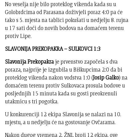
No veselja nije bilo proteklog vikenda kada su u
Golobrdcima od Parasana doživjeli poraz 4:0 pa će
tako s 5. mjesta na tablici pokušati u nedjelju 8. rujna
u 17 sati doći do novih bodova na domaćem terenu
protiv Lipe.
SLAVONIJA PREKOPAKRA – SULKOVCI 1:3
Slavonija Prekopakra
je prvenstvo započela s dva
poraza, najprije je izgubila u Biškupcima 2:0 da bi
proteklog vikenda nakon vodstva 1:0 (
Josip Galko
) na
domaćem terenu protiv Sulkovaca prosula bodove u
posljednjih 15 minuta kada su gosti preokrenuli
utakmicu s tri pogotka.
U konkurenciji 12 ekipa Slavonija se nalazi na 10.
mjestu, a u nedjelju će na gostovanje Ovčarama.
Nakon dugog vremena 2. ŽNL broji 12 ekipa, ove