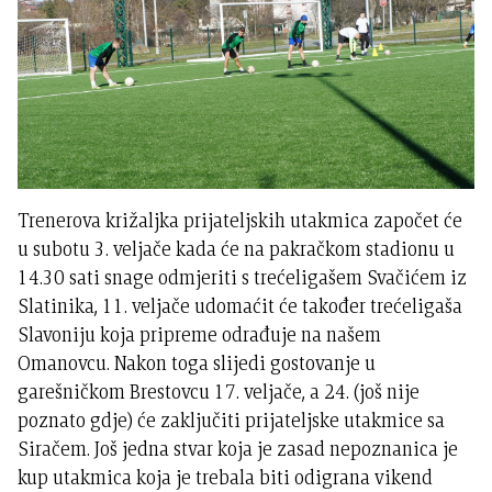
Trenerova križaljka prijateljskih utakmica započet će
u subotu 3. veljače kada će na pakračkom stadionu u
14.30 sati snage odmjeriti s trećeligašem Svačićem iz
Slatinika, 11. veljače udomaćit će također trećeligaša
Slavoniju koja pripreme odrađuje na našem
Omanovcu. Nakon toga slijedi gostovanje u
garešničkom Brestovcu 17. veljače, a 24. (još nije
poznato gdje) će zaključiti prijateljske utakmice sa
Siračem. Još jedna stvar koja je zasad nepoznanica je
kup utakmica koja je trebala biti odigrana vikend