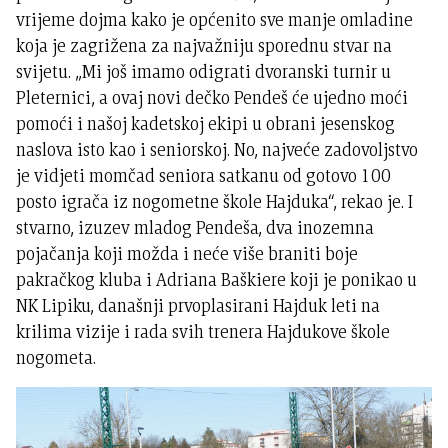
vrijeme dojma kako je općenito sve manje omladine
koja je zagrižena za najvažniju sporednu stvar na
svijetu. „Mi još imamo odigrati dvoranski turnir u
Pleternici, a ovaj novi dečko Pendeš će ujedno moći
pomoći i našoj kadetskoj ekipi u obrani jesenskog
naslova isto kao i seniorskoj. No, najveće zadovoljstvo
je vidjeti momčad seniora satkanu od gotovo 100
posto igrača iz nogometne škole Hajduka“, rekao je. I
stvarno, izuzev mladog Pendeša, dva inozemna
pojačanja koji možda i neće više braniti boje
pakračkog kluba i Adriana Baškiere koji je ponikao u
NK Lipiku, današnji prvoplasirani Hajduk leti na
krilima vizije i rada svih trenera Hajdukove škole
nogometa.