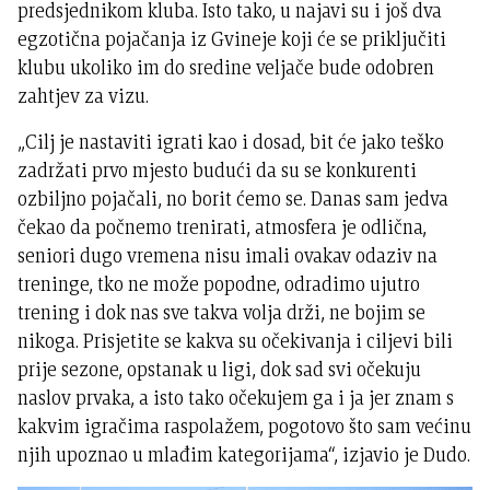
predsjednikom kluba. Isto tako, u najavi su i još dva
egzotična pojačanja iz Gvineje koji će se priključiti
klubu ukoliko im do sredine veljače bude odobren
zahtjev za vizu.
„Cilj je nastaviti igrati kao i dosad, bit će jako teško
zadržati prvo mjesto budući da su se konkurenti
ozbiljno pojačali, no borit ćemo se. Danas sam jedva
čekao da počnemo trenirati, atmosfera je odlična,
seniori dugo vremena nisu imali ovakav odaziv na
treninge, tko ne može popodne, odradimo ujutro
trening i dok nas sve takva volja drži, ne bojim se
nikoga. Prisjetite se kakva su očekivanja i ciljevi bili
prije sezone, opstanak u ligi, dok sad svi očekuju
naslov prvaka, a isto tako očekujem ga i ja jer znam s
kakvim igračima raspolažem, pogotovo što sam većinu
njih upoznao u mlađim kategorijama“, izjavio je Dudo.