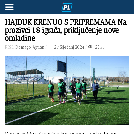
HAJDUK KRENUO S PRIPREMAMA Na
prozivci 18 igrača, priključenje nove
omladine
PIŠE:
Domagoj Ajman
27 Siječanj 2024
2351
Gotovo svi igrači seniorskog pogona pod palicom