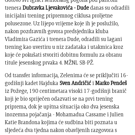
trenera
Dubravka Ljevakovića - Dude
danas su odradili
inicijalni trening pripremnog ciklusa proljetne
polusezone. Uz lijepo vrijeme koje ih je poslužilo,
nakon pozdravnih govora predsjednika kluba
Vladimira Gazića i trenera Dude, odradili su lagani
trening kao uvertiru u niz zadataka i utakmica kroz
koje će pokušati stvoriti dobitnu formulu za obranu
titule jesenskog prvaka 4. MŽNL SB-PŽ.
Od transfer informacija, Zelenima će se priključiti 16-
godišnji kadet Hajduka
Sven Andričić
i
Marko Pendeš
iz Požege, 190 centimetara visoki 17-godišnji branič
koji je bio spriječen odazvati se na prvi trening
priprema, dok je upitna situacija oko dva jesenska
inozemna pojačanja - Mohamadua Cassame i Julien
Katie Brandona kojima će sudbina biti poznata u
sljedeća dva tjedna nakon obavljenih razgovora s